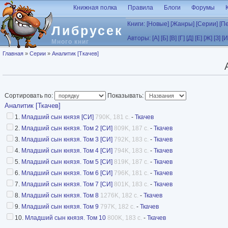
Перейти к основному содержанию
Книжная полка
Правила
Блоги
Форумы
Книги:
[Новые]
[Жанры]
[Серии]
[П
Либрусек
Авторы:
[А]
[Б]
[В]
[Г]
[Д]
[Е]
[Ж]
[З]
[И
Много книг
Вы здесь
Главная
»
Серии
»
Аналитик [Ткачев]
Сортировать по:
Показывать:
Аналитик [Ткачев]
1.
Младший сын князя [СИ]
790K, 181 с.
-
Ткачев
2.
Младший сын князя. Том 2 [СИ]
809K, 187 с.
-
Ткачев
3.
Младший сын князя. Том 3 [СИ]
792K, 183 с.
-
Ткачев
4.
Младший сын князя. Том 4 [СИ]
794K, 183 с.
-
Ткачев
5.
Младший сын князя. Том 5 [СИ]
819K, 187 с.
-
Ткачев
6.
Младший сын князя. Том 6 [СИ]
796K, 181 с.
-
Ткачев
7.
Младший сын князя. Том 7 [СИ]
801K, 183 с.
-
Ткачев
8.
Младший сын князя. Том 8
1276K, 182 с.
-
Ткачев
9.
Младший сын князя. Том 9
797K, 182 с.
-
Ткачев
10.
Младший сын князя. Том 10
800K, 183 с.
-
Ткачев