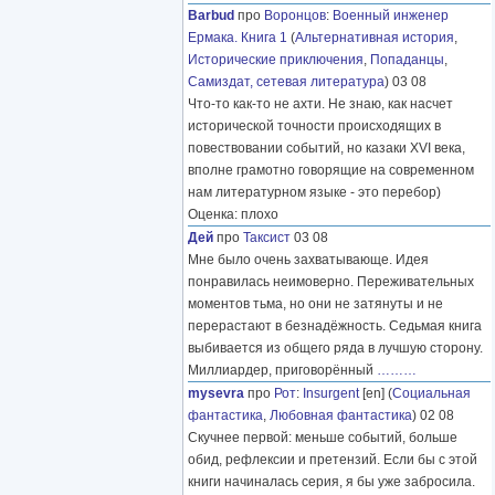
Barbud
про
Воронцов
:
Военный инженер
Ермака. Книга 1
(
Альтернативная история
,
Исторические приключения
,
Попаданцы
,
Самиздат, сетевая литература
) 03 08
Что-то как-то не ахти. Не знаю, как насчет
исторической точности происходящих в
повествовании событий, но казаки XVI века,
вполне грамотно говорящие на современном
нам литературном языке - это перебор)
Оценка: плохо
Дей
про
Таксист
03 08
Мне было очень захватывающе. Идея
понравилась неимоверно. Переживательных
моментов тьма, но они не затянуты и не
перерастают в безнадёжность. Седьмая книга
выбивается из общего ряда в лучшую сторону.
Миллиардер, приговорённый
………
mysevra
про
Рот
:
Insurgent
[en] (
Социальная
фантастика
,
Любовная фантастика
) 02 08
Скучнее первой: меньше событий, больше
обид, рефлексии и претензий. Если бы с этой
книги начиналась серия, я бы уже забросила.