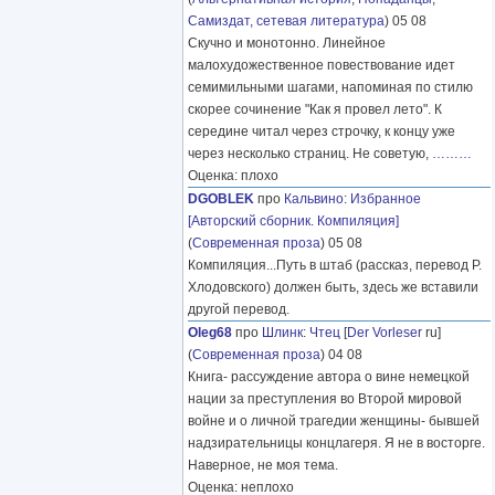
Самиздат, сетевая литература
) 05 08
Скучно и монотонно. Линейное
малохудожественное повествование идет
семимильными шагами, напоминая по стилю
скорее сочинение "Как я провел лето". К
середине читал через строчку, к концу уже
через несколько страниц. Не советую,
………
Оценка: плохо
DGOBLEK
про
Кальвино
:
Избранное
[Авторский сборник. Компиляция]
(
Современная проза
) 05 08
Компиляция...Путь в штаб (рассказ, перевод Р.
Хлодовского) должен быть, здесь же вставили
другой перевод.
Oleg68
про
Шлинк
:
Чтец
[
Der Vorleser
ru]
(
Современная проза
) 04 08
Книга- рассуждение автора о вине немецкой
нации за преступления во Второй мировой
войне и о личной трагедии женщины- бывшей
надзирательницы концлагеря. Я не в восторге.
Наверное, не моя тема.
Оценка: неплохо