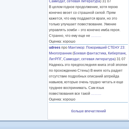
Самиздат, сетевая литература
) 31 07
В целом годное продолжение, хотя герою
конечно везет со страшной силой. Прям
кажется, что ему поддаются враги, но это
только улучшает повествование. Умение
управлять зомби – это конечно имба героя.
Странно, что ему еще не
………
Оценка: хорошо
udrees
про
Мантикор
:
Покоривший СТЕНУ 23:
Многогранник
(
Боевая фантастика
,
Киберпанк
,
ЛитРПГ
,
Самиздат, сетевая литература
) 31 07
Надеюсь это предпоследняя книга этой эпопеи
по прохождению Стены) В книге хоть радует
отсутствие подробных описаний апгрейда
навыков, которые очень трудно читать и еще
труднее воспринимать. Сам язык
повествования все такой
………
Оценка: хорошо
больше впечатлений