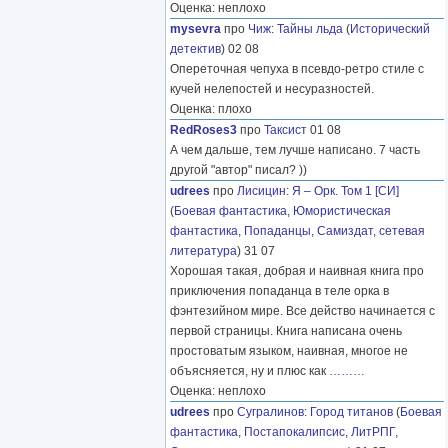
Оценка: неплохо
mysevra
про
Чиж
:
Тайны льда
(
Исторический
детектив
) 02 08
Опереточная чепуха в псевдо-ретро стиле с
кучей нелепостей и несуразностей.
Оценка: плохо
RedRoses3
про
Таксист
01 08
А чем дальше, тем лучше написано. 7 часть
другой "автор" писал? ))
udrees
про
Лисицин
:
Я – Орк. Том 1 [СИ]
(
Боевая фантастика
,
Юмористическая
фантастика
,
Попаданцы
,
Самиздат, сетевая
литература
) 31 07
Хорошая такая, добрая и наивная книга про
приключения попаданца в теле орка в
фэнтезийном мире. Все действо начинается с
первой страницы. Книга написана очень
простоватым языком, наивная, многое не
объясняется, ну и плюс как
………
Оценка: неплохо
udrees
про
Сугралинов
:
Город титанов
(
Боевая
фантастика
,
Постапокалипсис
,
ЛитРПГ
,