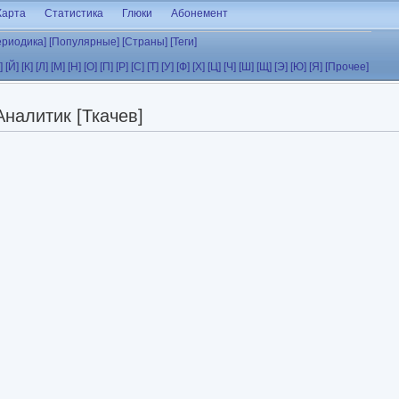
Карта
Статистика
Глюки
Абонемент
ериодика]
[Популярные]
[Страны]
[Теги]
]
[Й]
[К]
[Л]
[М]
[Н]
[О]
[П]
[Р]
[С]
[Т]
[У]
[Ф]
[Х]
[Ц]
[Ч]
[Ш]
[Щ]
[Э]
[Ю]
[Я]
[Прочее]
Аналитик [Ткачев]