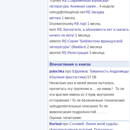
Tramell
RE:Современная корейская
литература. Книжная серия...
4 недели
nehug@cheaphub.net
RE:Загадка
автора
1 месяц
Drunkenmunky
RE:/sql/
1 месяц
larin
RE:Заплатила, а абонемента нет и скачать
ничего не могу!
2 месяца
sibkron
RE:Серия "Библиотека французской
литературы" (Макбел)
2 месяца
akorish
RE:Регистрация
3 месяца
Впечатления о книгах
pulochka
про
Ефремов
:
Туманность Андромеды
(
Научная фантастика
) 07 08
Несколько раз в своей жизни пыталась
прочитать эту трилогию и......ну никак.! - То ли
эти краткие имена из 3 букв, внутренее
отторжение ! То ли бесконечные технические
зубодробительные описания.То ли
живописания подробностей
………
Оценка: нечитаемо
Barbud
про
Соловей
:
Линия иной судьбы
(
Альтернативная история
,
Попаданцы
,