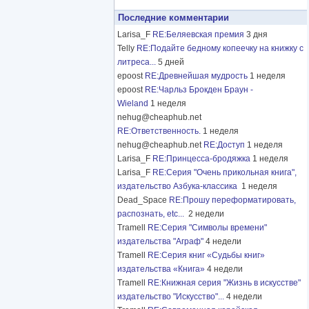
Последние комментарии
Larisa_F
RE:Беляевская премия
3 дня
Telly
RE:Подайте бедному копеечку на книжку с
литреса...
5 дней
epoost
RE:Древнейшая мудрость
1 неделя
epoost
RE:Чарльз Брокден Браун -
Wieland
1 неделя
nehug@cheaphub.net
RE:Ответственность.
1 неделя
nehug@cheaphub.net
RE:Доступ
1 неделя
Larisa_F
RE:Принцесса-бродяжка
1 неделя
Larisa_F
RE:Серия "Очень прикольная книга",
издательство Азбука-классика
1 неделя
Dead_Space
RE:Прошу переформатировать,
распознать, etc...
2 недели
Tramell
RE:Серия "Символы времени"
издательства "Аграф"
4 недели
Tramell
RE:Серия книг «Судьбы книг»
издательства «Книга»
4 недели
Tramell
RE:Книжная серия "Жизнь в искусстве"
издательство "Искусство"...
4 недели