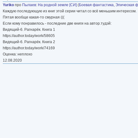
Yuriko
про
Пылаев
:
На родной земле [СИ]
(
Боевая фантастика
,
Эпическая ф
Каждую последующую из книг этой серии читал со всё меньшим интересом.
Пятая вообще какая-то смурная (((
Если кому понравилось - последние две книги на автор.тудэй:
Видящий-6. Рагнарёк. Книга 1
https://author.today/work/58605
Видящий-6. Рагнарёк. Книга 2
https://author.today/work/74169
Оценка: неплохо
12.08.2020