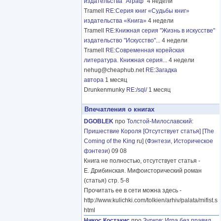
издательства "Аграф"
4 недели
Tramell
RE:Серия книг «Судьбы книг»
издательства «Книга»
4 недели
Tramell
RE:Книжная серия "Жизнь в искусстве"
издательство "Искусство"...
4 недели
Tramell
RE:Современная корейская
литература. Книжная серия...
4 недели
nehug@cheaphub.net
RE:Загадка
автора
1 месяц
Drunkenmunky
RE:/sql/
1 месяц
Впечатления о книгах
DGOBLEK
про
Толстой-Милославский
:
Пришествие Короля [Отсутствует статья]
[
The
Coming of the King
ru] (
Фэнтези
,
Историческое
фэнтези
) 09 08
Книга не полностью, отсутствует статья -
Е. Дрибинская. Мифоисторический роман
(статья) стр. 5-8
Прочитать ее в сети можна здесь -
http://www.kulichki.com/tolkien/arhiv/palata/mifist.s
html
Никос Костакис
про
Зурков
:
Игра без правил