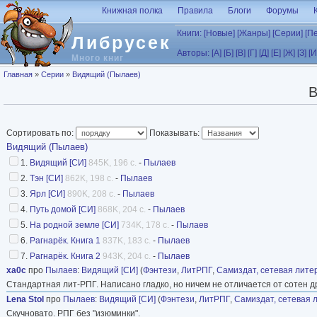
Перейти к основному содержанию
Книжная полка
Правила
Блоги
Форумы
Книги:
[Новые]
[Жанры]
[Серии]
[П
Либрусек
Авторы:
[А]
[Б]
[В]
[Г]
[Д]
[Е]
[Ж]
[З]
[И
Много книг
Вы здесь
Главная
»
Серии
»
Видящий (Пылаев)
В
Сортировать по:
Показывать:
Видящий (Пылаев)
1.
Видящий [СИ]
845K, 196 с.
-
Пылаев
2.
Тэн [СИ]
862K, 198 с.
-
Пылаев
3.
Ярл [СИ]
890K, 208 с.
-
Пылаев
4.
Путь домой [СИ]
868K, 204 с.
-
Пылаев
5.
На родной земле [СИ]
734K, 178 с.
-
Пылаев
6.
Рагнарёк. Книга 1
837K, 183 с.
-
Пылаев
7.
Рагнарёк. Книга 2
943K, 204 с.
-
Пылаев
xa0c
про
Пылаев
:
Видящий [СИ]
(
Фэнтези
,
ЛитРПГ
,
Самиздат, сетевая лите
Стандартная лит-РПГ. Написано гладко, но ничем не отличается от сотен д
Lena Stol
про
Пылаев
:
Видящий [СИ]
(
Фэнтези
,
ЛитРПГ
,
Самиздат, сетевая 
Скучновато. РПГ без "изюминки".