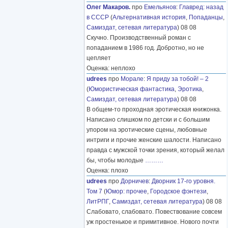
Олег Макаров.
про
Емельянов
:
Главред: назад
в СССР
(
Альтернативная история
,
Попаданцы
,
Самиздат, сетевая литература
) 08 08
Скучно. Производственный роман с
попаданием в 1986 год. Добротно, но не
цепляет
Оценка: неплохо
udrees
про
Морале
:
Я приду за тобой! – 2
(
Юмористическая фантастика
,
Эротика
,
Самиздат, сетевая литература
) 08 08
В общем-то проходная эротическая книжонка.
Написано слишком по детски и с большим
упором на эротические сцены, любовные
интриги и прочие женские шалости. Написано
правда с мужской точки зрения, который желал
бы, чтобы молодые
………
Оценка: плохо
udrees
про
Дорничев
:
Дворник 17-го уровня.
Том 7
(
Юмор: прочее
,
Городское фэнтези
,
ЛитРПГ
,
Самиздат, сетевая литература
) 08 08
Слабовато, слабовато. Повествование совсем
уж простенькое и примитивное. Нового почти