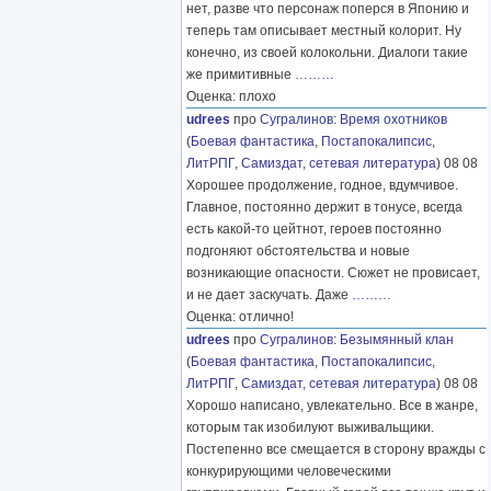
нет, разве что персонаж поперся в Японию и
теперь там описывает местный колорит. Ну
конечно, из своей колокольни. Диалоги такие
же примитивные
………
Оценка: плохо
udrees
про
Сугралинов
:
Время охотников
(
Боевая фантастика
,
Постапокалипсис
,
ЛитРПГ
,
Самиздат, сетевая литература
) 08 08
Хорошее продолжение, годное, вдумчивое.
Главное, постоянно держит в тонусе, всегда
есть какой-то цейтнот, героев постоянно
подгоняют обстоятельства и новые
возникающие опасности. Сюжет не провисает,
и не дает заскучать. Даже
………
Оценка: отлично!
udrees
про
Сугралинов
:
Безымянный клан
(
Боевая фантастика
,
Постапокалипсис
,
ЛитРПГ
,
Самиздат, сетевая литература
) 08 08
Хорошо написано, увлекательно. Все в жанре,
которым так изобилуют выживальщики.
Постепенно все смещается в сторону вражды с
конкурирующими человеческими