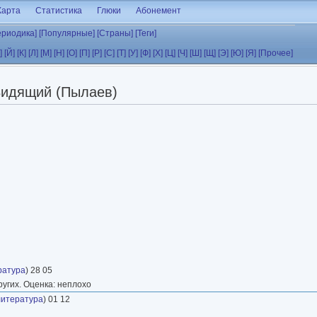
Карта
Статистика
Глюки
Абонемент
ериодика]
[Популярные]
[Страны]
[Теги]
]
[Й]
[К]
[Л]
[М]
[Н]
[О]
[П]
[Р]
[С]
[Т]
[У]
[Ф]
[Х]
[Ц]
[Ч]
[Ш]
[Щ]
[Э]
[Ю]
[Я]
[Прочее]
идящий (Пылаев)
ратура
) 28 05
ругих. Оценка: неплохо
литература
) 01 12