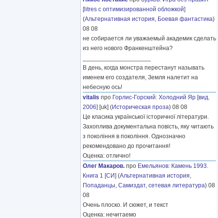
[litres с оптимизированной обложкой]
(
Альтернативная история
,
Боевая фантастика
)
08 08
не собирается ли уважаемый академик сделать
из него нового Франкенштейна?
____________________
В день, когда монстра перестанут называть
именем его создателя, Земля налетит на
небесную ось!
vitalis
про
Горлис-Горский
:
Холодний Яр [вид.
2006]
[uk] (
Историческая проза
) 08 08
Це класика української історичної літератури.
Захоплива документальна повість, яку читають
з покоління в покоління. Однозначно
рекомендовано до прочитання!
Оценка: отлично!
Олег Макаров.
про
Емельянов
:
Камень 1993.
Книга 1 [СИ]
(
Альтернативная история
,
Попаданцы
,
Самиздат, сетевая литература
) 08
08
Очень плоско. И сюжет, и текст
Оценка: нечитаемо