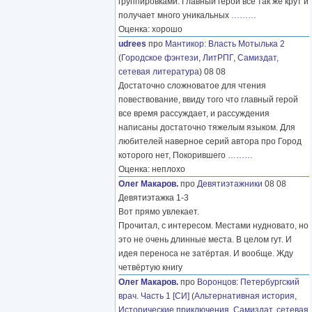
группировками. Главный герой все так же крут и
получает много уникальных
………
Оценка: хорошо
udrees
про
Мантикор
:
Власть Мотылька 2
(
Городское фэнтези
,
ЛитРПГ
,
Самиздат,
сетевая литература
) 08 08
Достаточно сложноватое для чтения
повествование, ввиду того что главный герой
все время рассуждает, и рассуждения
написаны достаточно тяжелым языком. Для
любителей наверное серий автора про Город
которого нет, Покорившего
………
Оценка: неплохо
Олег Макаров.
про
Девятиэтажники
08 08
Девятиэтажка 1-3
Вот прямо увлекает.
Прочитал, с интересом. Местами нудновато, но
это не очень длинные места. В целом гут. И
идея переноса не затёртая. И вообще. Жду
четвёртую книгу
Олег Макаров.
про
Воронцов
:
Петербургский
врач. Часть 1 [СИ]
(
Альтернативная история
,
Исторические приключения
,
Самиздат, сетевая