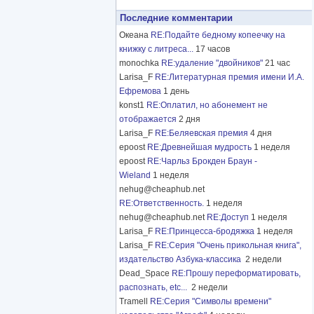
Последние комментарии
Океана
RE:Подайте бедному копеечку на
книжку с литреса...
17 часов
monochka
RE:удаление "двойников"
21 час
Larisa_F
RE:Литературная премия имени И.А.
Ефремова
1 день
konst1
RE:Оплатил, но абонемент не
отображается
2 дня
Larisa_F
RE:Беляевская премия
4 дня
epoost
RE:Древнейшая мудрость
1 неделя
epoost
RE:Чарльз Брокден Браун -
Wieland
1 неделя
nehug@cheaphub.net
RE:Ответственность.
1 неделя
nehug@cheaphub.net
RE:Доступ
1 неделя
Larisa_F
RE:Принцесса-бродяжка
1 неделя
Larisa_F
RE:Серия "Очень прикольная книга",
издательство Азбука-классика
2 недели
Dead_Space
RE:Прошу переформатировать,
распознать, etc...
2 недели
Tramell
RE:Серия "Символы времени"