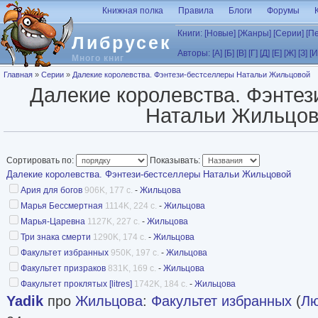
Перейти к основному содержанию
Книжная полка
Правила
Блоги
Форумы
Книги:
[Новые]
[Жанры]
[Серии]
[П
Либрусек
Авторы:
[А]
[Б]
[В]
[Г]
[Д]
[Е]
[Ж]
[З]
[И
Много книг
Вы здесь
Главная
»
Серии
»
Далекие королевства. Фэнтези-бестселлеры Натальи Жильцовой
Далекие королевства. Фэнте
Натальи Жильцо
Сортировать по:
Показывать:
Далекие королевства. Фэнтези-бестселлеры Натальи Жильцовой
Ария для богов
906K, 177 с.
-
Жильцова
Марья Бессмертная
1114K, 224 с.
-
Жильцова
Марья-Царевна
1127K, 227 с.
-
Жильцова
Три знака смерти
1290K, 174 с.
-
Жильцова
Факультет избранных
950K, 197 с.
-
Жильцова
Факультет призраков
831K, 169 с.
-
Жильцова
Факультет проклятых [litres]
1742K, 184 с.
-
Жильцова
Yadik
про
Жильцова
:
Факультет избранных
(
Лю