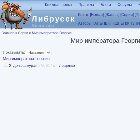
Перейти к основному содержанию
Книжная полка
Правила
Блоги
Форумы
Книги:
[Новые]
[Жанры]
[Серии]
[П
Либрусек
Авторы:
[А]
[Б]
[В]
[Г]
[Д]
[Е]
[Ж]
[З]
[И
Много книг
Вы здесь
Главная
»
Серии
»
Мир императора Георгия
Мир императора Георг
Показывать:
Мир императора Георгия
2.
Дочь самурая
2M, 617 с.
-
Лещенко