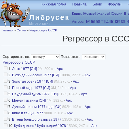
Перейти к основному содержанию
Книжная полка
Правила
Блоги
Форумы
Книги:
[Новые]
[Жанры]
[Серии]
[П
Либрусек
Авторы:
[А]
[Б]
[В]
[Г]
[Д]
[Е]
[Ж]
[З]
[И
Много книг
Вы здесь
Главная
»
Серии
»
Регрессор в СССР
Регрессор в СС
Сортировать по:
Показывать:
Регрессор в СССР
1.
Лето 1977 [СИ]
2M, 200 с.
-
Арх
2.
В ожидании осени 1977 [СИ]
1009K, 227 с.
-
Арх
3.
Золотая осень 1977 [СИ]
8M, 275 с.
-
Арх
4.
Первый кадр 1977 [СИ]
3M, 249 с.
-
Арх
5.
Неудачный дубль 1977 [СИ]
812K, 184 с.
-
Арх
6.
Момент истины [СИ]
4M, 182 с.
-
Арх
7.
Лучший фильм 1977 года [СИ]
892K, 198 с.
-
Арх
8.
Кино и танцы 1977
988K, 210 с.
-
Арх
9.
В тени большого взрыва 1977
1350K, 236 с.
-
Арх
10.
Куба далеко? Куба рядом! 1978
1539K, 247 с.
-
Арх