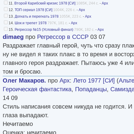
11.
Второй Карибский кризис 1978 [СИ]
1085K, 244 с.
-
Арх
12.
ТОП сериал 1978 [СИ]
1004K, 226 с.
-
Арх
13.
Догнать и перегнать 1978
1055K, 223 с.
-
Арх
14.
Шок и трепет 1978
797K, 181 с.
-
Арх
15.
Регрессор №15 (Условный финал)
790K, 182 с.
-
Арх
dimaeg
про
Регрессор в СССР
03 07
Раздражает главный герой, чуть что сразу пла
ну не видел я таких плакс в то время и вост
главного героя раздражает. Пытаюсь уже 4 или
том и бросаю.
Олег Макаров.
про
Арх
:
Лето 1977 [СИ]
(
Альт
Героическая фантастика
,
Попаданцы
,
Самизда
14 09
Стиль написания совсем никуда не годится. И 
глаза выпадают.
Нечитаемо
Оценка: нечитаемо