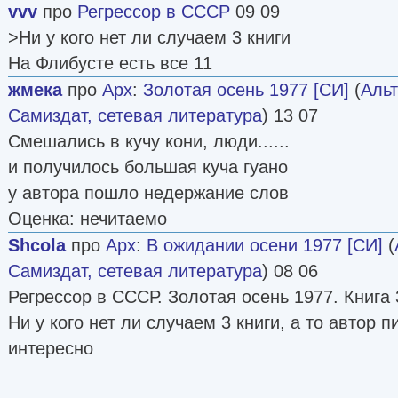
vvv
про
Регрессор в СССР
09 09
>Ни у кого нет ли случаем 3 книги
На Флибусте есть все 11
жмека
про
Арх
:
Золотая осень 1977 [СИ]
(
Альт
Самиздат, сетевая литература
) 13 07
Смешались в кучу кони, люди......
и получилось большая куча гуано
у автора пошло недержание слов
Оценка: нечитаемо
Shcola
про
Арх
:
В ожидании осени 1977 [СИ]
(
Самиздат, сетевая литература
) 08 06
Регрессор в СССР. Золотая осень 1977. Книга 
Ни у кого нет ли случаем 3 книги, а то автор 
интересно