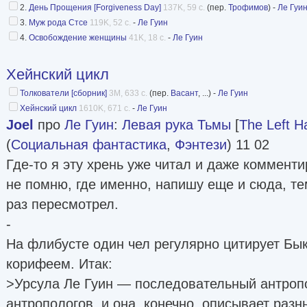
2.
День Прощения [Forgiveness Day]
137K, 59 с.
(пер.
Трофимов
) -
Ле Гуи
3.
Муж рода Стсе
119K, 52 с.
-
Ле Гуин
4.
Освобождение женщины
41K, 18 с.
-
Ле Гуин
Хейнский цикл
Толкователи [сборник]
3M, 633 с.
(пер.
Васант
, ...) -
Ле Гуин
Хейнский цикл
1610K, 671 с.
-
Ле Гуин
Joel
про
Ле Гуин
:
Левая рука Тьмы
[
The Left H
(
Социальная фантастика
,
Фэнтези
) 11 02
Где-то я эту хрень уже читал и даже комменти
не помню, где именно, напишу еще и сюда, те
раз пересмотрел.
-
На флибусте один чел регулярно цитирует Бык
корифеем. Итак:
>Урсула Ле Гуин — последовательный антропо
антропологов, и она, конечно, описывает раз