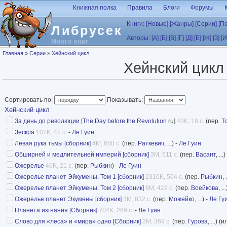
Перейти к основному содержанию
Книжная полка
Правила
Блоги
Форумы
Книги:
[Новые]
[Жанры]
[Серии]
[П
Либрусек
Авторы:
[А]
[Б]
[В]
[Г]
[Д]
[Е]
[Ж]
[З]
[И
Много книг
Вы здесь
Главная
»
Серии
»
Хейнский цикл
Хейнский цикл
Сортировать по:
Показывать:
Хейнский цикл
За день до революции
[
The Day before the Revolution
ru]
40K, 18 с.
(пер.
Т
Зескра
107K, 47 с.
-
Ле Гуин
Левая рука тьмы [сборник]
4M, 680 с.
(пер.
Раткевич
, ...) -
Ле Гуин
Обширней и медлительней империй [сборник]
3M, 611 с.
(пер.
Васант
, ...)
Ожерелье
46K, 21 с.
(пер.
Рыбкин
) -
Ле Гуин
Ожерелье планет Эйкумены. Том 1 [сборник]
2310K, 504 с.
(пер.
Рыбкин
, 
Ожерелье планет Эйкумены. Том 2 [сборник]
8M, 422 с.
(пер.
Воейкова
, .
Ожерелье планет Экумены [сборник]
3M, 832 с.
(пер.
Можейко
, ...) -
Ле Гу
Планета изгнания [Сборник]
704K, 269 с.
-
Ле Гуин
Слово для «леса» и «мира» одно [Сборник]
2M, 369 с.
(пер.
Гурова
, ...) (