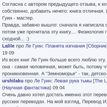
Согласна с автором предыдущего отзыва, к ко
собственно, добавить нечего: книга отличная.
Гуин - мастер.
Правда, забавно вышло: сначала я написала
потом уже прочитала эту книгу.... Физиология
сходной... :)
Lalile
про
Ле Гуин
:
Планета изгнания [Сборник
19 09
Из всех книг Ле Гуин больше всего люблю эту.
она - самая человечная, может быть, потому ч
проникновенная. А "Земноморье" - так, детск
urshilaku
про
Ле Гуин
:
Левая рука тьмы
[
The L
(
Научная фантастика
) 09 04
Очень давно хотел достать именно этот перев
русских переводах. На мой взгляд, Перевод И