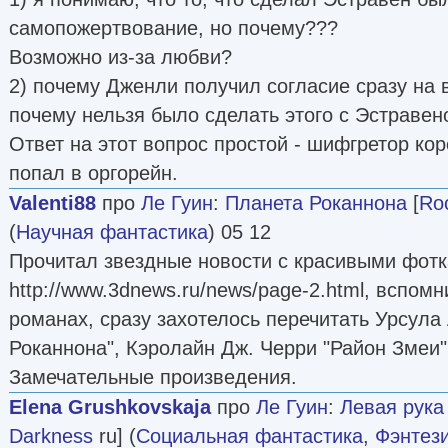
самопожертвование, но почему???
Возможно из-за любви?
2) почему Дженли получил согласие сразу на 
почему нельзя было сделать этого с Эстраве
Ответ на этот вопрос простой - шифгретор ко
попал в оргорейн.
Valenti88
про
Ле Гуин
:
Планета Роканнона
[
Ro
(
Научная фантастика
) 05 12
Прочитал звездные новости с красивыми фот
http://www.3dnews.ru/news/page-2.html, вспом
романах, сразу захотелось перечитать Урсула
Роканнона", Кэролайн Дж. Черри "Район Змеи"
Замечательные произведения.
Elena Grushkovskaja
про
Ле Гуин
:
Левая рука
Darkness
ru] (
Социальная фантастика
,
Фэнтез