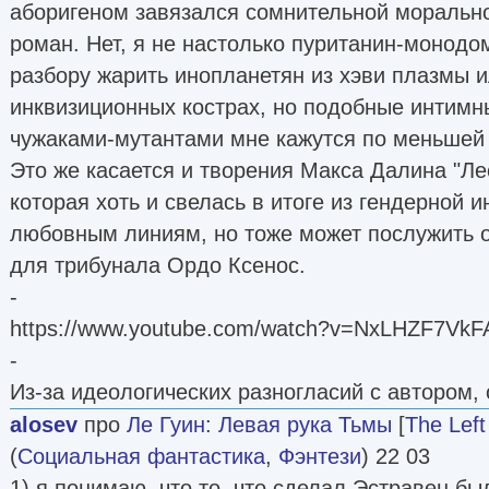
аборигеном завязался сомнительной моральн
роман. Нет, я не настолько пуританин-монодо
разбору жарить инопланетян из хэви плазмы 
инквизиционных кострах, но подобные интимн
чужаками-мутантами мне кажутся по меньшей
Это же касается и творения Макса Далина "Ле
которая хоть и свелась в итоге из гендерной 
любовным линиям, но тоже может послужить 
для трибунала Ордо Ксенос.
-
https://www.youtube.com/watch?v=NxLHZF7VkF
-
Из-за идеологических разногласий с автором, 
alosev
про
Ле Гуин
:
Левая рука Тьмы
[
The Left
(
Социальная фантастика
,
Фэнтези
) 22 03
1) я понимаю, что то, что сделал Эстравен бы