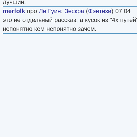
лучший.
merfolk
про
Ле Гуин
:
Зескра
(
Фэнтези
) 07 04
это не отдельный рассказ, а кусок из "4х путе
непонятно кем непонятно зачем.