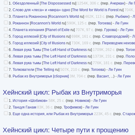
1.
Обездоленный
[
The Dispossessed
ru]
1254K, 306 с.
(пер.
Ачеркан
) -
Ле 
2.
Слово для «леса» и «мира» одно
[
The Word for World is Forest
ru]
704K, 
3.
Планета Роканнона
[
Rocannon's World
ru]
462K, 113 с.
(пер.
Рыбкин
) -
Л
3.
Роканнон
[
Rocannon's World
ru]
590K, 125 с.
(пер.
Тогоева
) -
Ле Гуин
4.
Планета изгнания
[
Planet of Exile
ru]
707K, 97 с.
(пер.
Гурова
) -
Ле Гуин
5.
Город иллюзий
[
City of Illusions
ru]
698K, 161 с.
(пер.
Славгородский
) -
Л
5.
Город иллюзий
[
City of Illusions
ru]
730K, 169 с.
(пер.
Переводчик неизв
6.
Левая рука Тьмы
[
The Left Hand of Darkness
ru]
1709K, 262 с.
(пер.
Того
6.
Левая рука тьмы
[
The Left Hand of Darkness
ru]
1373K, 231 с.
(пер.
Поло
6.
Левая рука тьмы
[
The Left Hand of Darkness
ru]
776K, 181 с.
(пер.
Перев
7.
Толкователи
[
The Telling
ru]
507K, 210 с.
(пер.
Тогоева
) -
Ле Гуин
8.
Рыбак из Внутриморья [сборник]
3M, 704 с.
(пер.
Васант
, ...) -
Ле Гуин
Хейнский цикл
:
Рыбак из Внутриморья
1.
История «Шобиков»
58K, 25 с.
(пер.
Новиков
) -
Ле Гуин
2.
Танцуя Ганам
83K, 36 с.
(пер.
Трофимов
) -
Ле Гуин
3.
Еще одна история, или Рыбак из Внутриморья
223K, 45 с.
(пер.
Старо
Хейнский цикл
:
Четыре пути к прощению