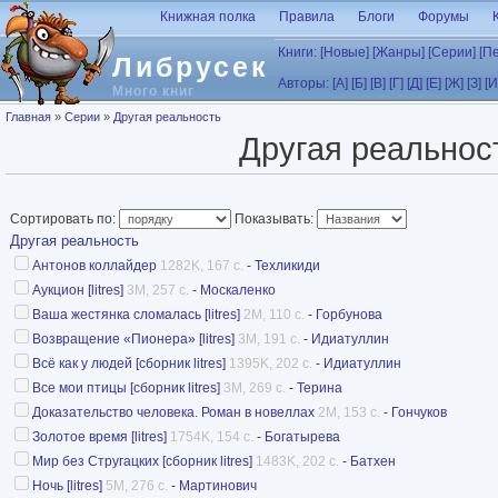
Перейти к основному содержанию
Книжная полка
Правила
Блоги
Форумы
Книги:
[Новые]
[Жанры]
[Серии]
[П
Либрусек
Авторы:
[А]
[Б]
[В]
[Г]
[Д]
[Е]
[Ж]
[З]
[И
Много книг
Вы здесь
Главная
»
Серии
»
Другая реальность
Другая реальнос
Сортировать по:
Показывать:
Другая реальность
Антонов коллайдер
1282K, 167 с.
-
Техликиди
Аукцион [litres]
3M, 257 с.
-
Москаленко
Ваша жестянка сломалась [litres]
2M, 110 с.
-
Горбунова
Возвращение «Пионера» [litres]
3M, 191 с.
-
Идиатуллин
Всё как у людей [сборник litres]
1395K, 202 с.
-
Идиатуллин
Все мои птицы [сборник litres]
3M, 269 с.
-
Терина
Доказательство человека. Роман в новеллах
2M, 153 с.
-
Гончуков
Золотое время [litres]
1754K, 154 с.
-
Богатырева
Мир без Стругацких [сборник litres]
1483K, 202 с.
-
Батхен
Ночь [litres]
5M, 276 с.
-
Мартинович