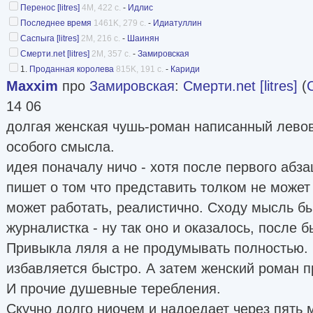
Перенос [litres]
4M, 422 с.
-
Идлис
Последнее время
1461K, 279 с.
-
Идиатуллин
Саспыга [litres]
2M, 216 с.
-
Шаинян
Смерти.net [litres]
2M, 357 с.
-
Замировская
1.
Проданная королева
815K, 191 с.
-
Кариди
Maxxim
про
Замировская
:
Смерти.net [litres]
(
14 06
долгая женская чушь-роман написанный левов
особого смысла.
идея поначалу ничо - хотя после первого абза
пишет о том что представить толком не может 
может работать, реалистично. Сходу мысль б
журналистка - ну так оно и оказалось, после 
Привыкла ляля а не продумывать полностью. 
избавляется быстро. А затем женский роман п
И прочие душевные теребления.
Скучно долго ниочем и надоедает через пять 