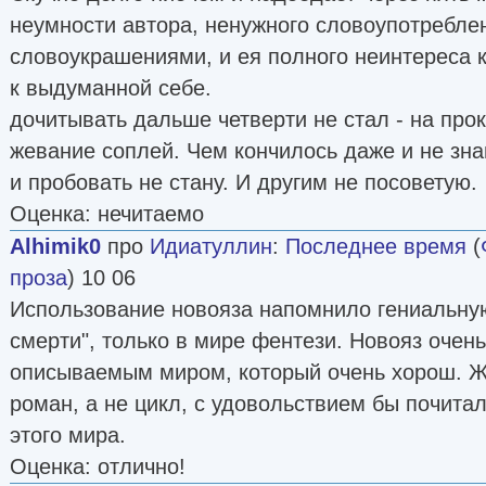
неумности автора, ненужного словоупотребле
словоукрашениями, и ея полного неинтереса 
к выдуманной себе.
дочитывать дальше четверти не стал - на прок
жевание соплей. Чем кончилось даже и не зна
и пробовать не стану. И другим не посоветую.
Оценка: нечитаемо
Alhimik0
про
Идиатуллин
:
Последнее время
(
проза
) 10 06
Использование новояза напомнило гениальную
смерти", только в мире фентези. Новояз очен
описываемым миром, который очень хорош. Ж
роман, а не цикл, с удовольствием бы почитал
этого мира.
Оценка: отлично!