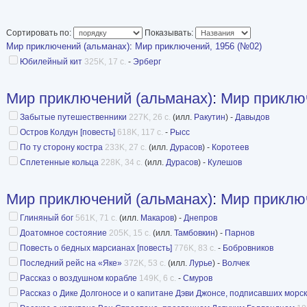
сборникам, которые стали очень популярными
Задуманные как ежегодные, альманахи уже с 
Сортировать по:
Показывать:
Мир приключений (альманах)
:
Мир приключений, 1956 (№02)
выходить с перебоями. Однако, на протяжен
Юбилейный кит
325K, 17 с.
-
Эрберг
лет каждый пропущенный ежегодный выпуск в
следующем году. С 1979 года эта практика пре
Мир приключений (альманах)
:
Мир приклю
1979 и 1982 годы так и не были изданы.
Забытые путешественники
227K, 26 с.
(илл.
Ракутин
) -
Давыдов
С первого выпуска в сборниках проставлялся
Остров Колдун [повесть]
618K, 117 с.
-
Рысс
По ту сторону костра
233K, 27 с.
(илл.
Дурасов
) -
Коротеев
выпущенных изданий в серии. Последний про
Сплетенные кольца
228K, 34 с.
(илл.
Дурасов
) -
Кулешов
вышел в 1968 году, под № 14. В дальнейшем 
сборников в изданиях не проставлялась.
Мир приключений (альманах)
:
Мир приклю
Первые сборники на титульном листе имели у
Глиняный бог
561K, 71 с.
(илл.
Макаров
) -
Днепров
классификацию «Альманах», с 1969 года, это 
Доатомное состояние
205K, 15 с.
(илл.
Тамбовкин
) -
Парнов
Книги серии не имеют единого оформления, е
Повесть о бедных марсианах [повесть]
776K, 83 с.
-
Бобровников
Последний рейс на «Яке»
372K, 53 с.
(илл.
Лурье
) -
Волчек
изданий, но по издательскому замыслу отнесе
Рассказ о воздушном корабле
149K, 6 с.
-
Смуров
Рассказ о Дике Долгоносе и о капитане Дэви Джонсе, подписавших морс
Редакционные коллегии: