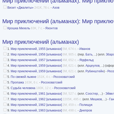
Мир приключений (альманах)
:
Мир приклю
Издательства:Детская литература, Детская ли
отделение)
Визит «Джалиты»
241K, 76 с.
-
Азов
Изданий в серии:33
Мир приключений (альманах)
:
Мир приклю
источник Фантлаб
Крошка Михель
83K, 7 с.
-
Яхонтов
Мир приключений (альманах)
1.
Мир приключений, 1955 [альманах]
5M, 674 с.
-
Иванов
2.
Мир приключений, 1956 [альманах]
6M, 905 с.
(пер.
Бать
, ...) (илл.
Збар
3.
Мир приключений, 1957 [альманах]
4M, 652 с.
-
Ягдфельд
4.
Мир приключений, 1959 [альманах]
3M, 621 с.
(илл.
Арцеулов
, ...) (офо
5.
Мир приключений, 1959 [альманах]
3M, 621 с.
(илл.
Рубинштейн
) -
Росо
5.
По свежей лыжне
151K, 4 с.
-
Росоховатский
5.
Пропажа
163K, 6 с.
-
Росоховатский
5.
Судьба человека
180K, 12 с.
-
Росоховатский
6.
Мир приключений, 1961 [альманах]
3M, 527 с.
(илл.
Соостер
, ...) -
Эйве
7.
Мир приключений, 1962 [альманах]
2205K, 495 с.
(илл.
Мешков
, ...) -
Га
8.
Мир приключений, 1962 [альманах]
2M, 459 с.
-
Полищук
9.
Мир приключений, 1963 [альманах]
6M, 498 с.
-
Днепров