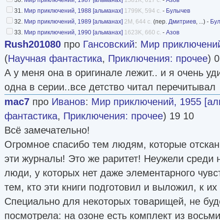
31.
Мир приключений, 1988 [альманах]
1799K, 594 с.
-
Булычев
32.
Мир приключений, 1989 [альманах]
2M, 644 с.
(пер.
Дмитриев
, ...) -
Бу
33.
Мир приключений, 1990 [альманах]
1623K, 660 с.
-
Азов
Rush201080
про
Гансовский
:
Мир приключений
(
Научная фантастика
,
Приключения: прочее
) 
А у меня она в оригинале лежит.. и я очень уд
одна в серии..все детство читал перечитывал
mac7
про
Иванов
:
Мир приключений, 1955 [ал
фантастика
,
Приключения: прочее
) 19 10
Всё замечательно!
Огромное спасибо тем людям, которые отскан
эти журналы! Это же раритет! Неужели среди 
люди, у которых нет даже элементарного чувст
тем, кто эти книги подготовил и выложил, к их
Специально для некоторых товарищей, не буд
посмотрела: на озоне есть комплект из восьми 