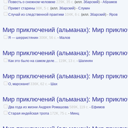
Повесть о снежном человеке
229K, 35 с.
(илл.
Збарский
) -
Абрамов
Волков, А. Кулешов, Е. Парнов.
Привет старины
98K, 5 с.
(илл.
Збарский
) -
Слукин
В дальнейших выпусках редколлегии не упоми
Случай из следственной практики
104K, 6 с.
(илл.
Збарский
) -
Яров
Первые девять выпусков альманаха вышли с
Мир приключений (альманах)
:
Мир приклю
иллюстраций. К участию в изданиях привлека
Я — шерристянин
306K, 56 с.
-
Малов
иллюстраторы, некоторые из которых делали с
фантастическим произведениям и эти иллюстр
Мир приключений (альманах)
:
Мир приклю
запомнились читателям. Со временем, колич
Как это было на самом деле…
119K, 13 с.
-
Шагинян
становилось меньше, а затем и совсем не вкл
Первые издания с 1955 года по 1962 год вых
Мир приключений (альманах)
:
Мир приклю
84x108/16 (205x260 мм), всего вышло восемь 
О, марсиане!
336K, 62 с.
-
Шах
формат был изменён на 60x90/16 (145x215 мм
Мир приключений (альманах)
:
Мир приклю
до закрытия серии.
Два года из жизни Андрея Ромашова
589K, 119 с.
-
Ефимов
Все издания серии выходили в твёрдой облож
Старая индейская тропа
172K, 75 с.
-
Минц
Ведущее издательство:Детская литература (М