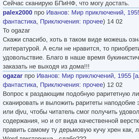
Сейчас сканирую БПиНФ, что могу достать.
palex2000
про
Иванов
:
Мир приключений, 1955
фантастика
,
Приключения: прочее
) 14 02
To ogazar
Скажи спасибо, хоть в таком виде можешь оз
литературой. А если не нравится, то приобрет
удовольствие. Благо в наше время букинисти
заказать не выходя из дома!!!
ogazar
про
Иванов
:
Мир приключений, 1955 [а
фантастика
,
Приключения: прочее
) 12 02
Вопрос к раздающим подобную раритетную лит
сканировать и выложить раритеты наподобие э
или djvu, чтобы читатель смог получить удово
содержания, но и от вида качественной верстк
править самому ту дерьмовую кучу хрен как, л
Word текстовища - слабо???