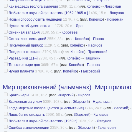
Александр Казанцев, М. Калакуцкая, И. М. Ка
Как медведь геолога вылечил
136K, 11 с.
(илл.
Копейко
) -
Локерман
Томан.
Любителям научной фантастики [1962-1965 гг.]
149K, 15 с.
-
Ляпунов
Выпуск одиннадцатый (1965), двеннадцатый (
Новый способ ловить медведей
127K, 7 с.
(илл.
Копейко
) -
Локерман
(1967): Кирилл Андреев, Н. Беркова, Иван Е
Нужно, чтоб чувствовала…
172K, 20 с.
-
Яров
Огненная западня
313K, 55 с.
-
Коротеев
Казанцев, М. Калакуцкая, А. Стругацкий, Леон
Оставалось семь дней
255K, 38 с.
(илл.
Копейко
) -
Попов
Выпуск четырнадцатый (1968) и, уже без нумер
Письменный прибор
112K, 5 с.
(илл.
Копейко
) -
Насибов
Н. Беркова, А. Громова, Ю. В. Давыдов, Ива
Поединок с гестапо
370K, 68 с.
(илл.
Копейко
) -
Травинский
Разведчики 111-й
278K, 45 с.
(илл.
Копейко
) -
Пашинин
Казанцев, М. Калакуцкая, Леонид Платов, Е. Р
Только четыре дня
368K, 67 с.
(илл.
Копейко
) -
Парнов
Томан.
Чужая планета
378K, 70 с.
(илл.
Копейко
) -
Гансовский
Выпуск 1973 года состав: Н. Беркова, А. Гром
Казанцев, М. Калакуцкая, Леонид Платов, Е. Р
Мир приключений (альманах)
:
Мир приклю
Томан.
Браконьеры
141K, 16 с.
(илл.
Збарский
) -
Фирсов
Вселенная за углом
538K, 108 с.
(илл.
Збарский
) -
Нудельман
В выпусках (1973), (1974), (1975), (1976), (19
Когда мертвые возвращаются [= Испытание]
174K, 24 с.
(илл.
Збарский
) 
коллегия не упоминается.
Лишь бы не опоздать
296K, 50 с.
(илл.
Збарский
) -
Кулешов
В выпусках 1978, 1980, 1981, 1983, 1984, 1985 
Любителям научной фантастики [1969 г.]
103K, 9 с.
-
Ляпунов
Ошибка в энциклопедии
235K, 36 с.
(илл.
Збарский
) -
Гальперин
Абрамов, И. Бестужев-Лада, Е. Велтистов, А. В