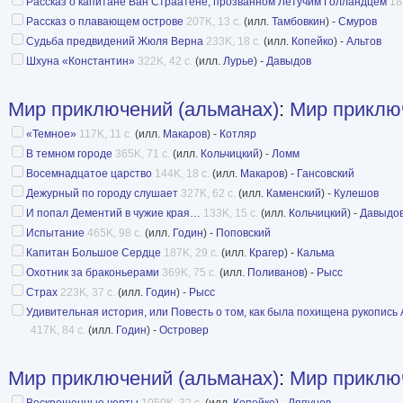
Рассказ о капитане Ван Страатене, прозванном Летучим Голландцем
18
Выпуски первый (1955) и второй (1956): Алек
Рассказ о плавающем острове
207K, 13 с.
(илл.
Тамбовкин
) -
Смуров
Томан, Лазарь Лагин, Мариэтта Шагинян, Н. А 
Судьба предвидений Жюля Верна
233K, 18 с.
(илл.
Копейко
) -
Альтов
Шхуна «Константин»
322K, 42 с.
(илл.
Лурье
) -
Давыдов
Морозова.
Выпуск третий (1957): Кирилл Андреев, Иван
Мир приключений (альманах)
:
Мир приклю
Казанцев, Лазарь Лагин, Леонид Платов, Мари
«Темное»
117K, 11 с.
(илл.
Макаров
) -
Котляр
Кассель, Ю. П. Тимофеев и В. А. Морозова.
В темном городе
365K, 71 с.
(илл.
Кольчицкий
) -
Ломм
Выпуск четвертый (1958): Кирилл Андреев, И
Восемнадцатое царство
144K, 18 с.
(илл.
Макаров
) -
Гансовский
Дежурный по городу слушает
327K, 62 с.
(илл.
Каменский
) -
Кулешов
Казанцев, М. Калакуцкая, И. М. Кассель, Лазар
И попал Дементий в чужие края…
133K, 15 с.
(илл.
Кольчицкий
) -
Давыдо
Морозова, Леонид Платов.
Испытание
465K, 98 с.
(илл.
Годин
) -
Поповский
Выпуск пятый (1959): В. Дружинин, П. Капица, 
Капитан Большое Сердце
187K, 29 с.
(илл.
Крагер
) -
Кальма
Д. Чевычелов.
Охотник за браконьерами
369K, 75 с.
(илл.
Поливанов
) -
Рысс
Страх
223K, 37 с.
(илл.
Годин
) -
Рысс
Выпуск шестой(1961), седьмой (1962), восьмо
Удивительная история, или Повесть о том, как была похищена рукопись 
(1963): Кирилл Андреев, Иван Ефремов, Алек
417K, 84 с.
(илл.
Годин
) -
Островер
Калакуцкая, И. М. Кассель, Леонид Платов, Н.
Мир приключений (альманах)
:
Мир приключ
Выпуск десять (1964): Кирилл Андреев, Н. Бе
Воскрешенные черты
1050K, 32 с.
(илл.
Копейко
) -
Ляпунов