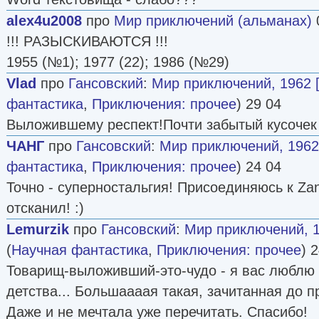
alex4u2008
про
Мир приключений (альманах)
!!! РАЗЫСКИВАЮТСЯ !!!
1955 (№1); 1977 (22); 1986 (№29)
Vlad
про
Гансовский
:
Мир приключений, 1962 
фантастика
,
Приключения: прочее
) 29 04
Выложившему респект!Почти забытый кусочек 
ЧАНГ
про
Гансовский
:
Мир приключений, 1962
фантастика
,
Приключения: прочее
) 24 04
Точно - суперностальгия! Присоединяюсь к Zan
отсканил! :)
Lemurzik
про
Гансовский
:
Мир приключений, 1
(
Научная фантастика
,
Приключения: прочее
) 
Товарищ-выложивший-это-чудо - я вас люблю п
детства... Большаааая такая, зачитанная до п
Даже и не мечтала уже перечитать. Спасибо!