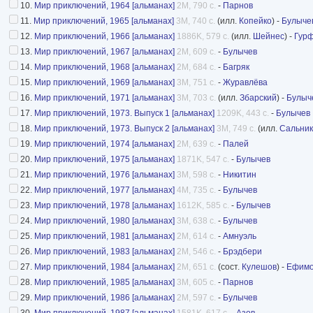
10.
Мир приключений, 1964 [альманах]
2M, 790 с.
-
Парнов
11.
Мир приключений, 1965 [альманах]
3M, 740 с.
(илл.
Копейко
) -
Булыче
12.
Мир приключений, 1966 [альманах]
1886K, 579 с.
(илл.
Шейнес
) -
Гур
13.
Мир приключений, 1967 [альманах]
2M, 609 с.
-
Булычев
14.
Мир приключений, 1968 [альманах]
2M, 684 с.
-
Багряк
15.
Мир приключений, 1969 [альманах]
3M, 751 с.
-
Журавлёва
16.
Мир приключений, 1971 [альманах]
3M, 703 с.
(илл.
Збарский
) -
Булыч
17.
Мир приключений, 1973. Выпуск 1 [альманах]
1209K, 443 с.
-
Булычев
18.
Мир приключений, 1973. Выпуск 2 [альманах]
3M, 749 с.
(илл.
Сальник
19.
Мир приключений, 1974 [альманах]
2M, 639 с.
-
Палей
20.
Мир приключений, 1975 [альманах]
1871K, 547 с.
-
Булычев
21.
Мир приключений, 1976 [альманах]
3M, 598 с.
-
Никитин
22.
Мир приключений, 1977 [альманах]
4M, 735 с.
-
Булычев
23.
Мир приключений, 1978 [альманах]
1612K, 585 с.
-
Булычев
24.
Мир приключений, 1980 [альманах]
3M, 638 с.
-
Булычев
25.
Мир приключений, 1981 [альманах]
2M, 614 с.
-
Амнуэль
26.
Мир приключений, 1983 [альманах]
2M, 546 с.
-
Брэдбери
27.
Мир приключений, 1984 [альманах]
2M, 651 с.
(сост.
Кулешов
) -
Ефим
28.
Мир приключений, 1985 [альманах]
3M, 605 с.
-
Парнов
29.
Мир приключений, 1986 [альманах]
2M, 597 с.
-
Булычев
30.
Мир приключений, 1987 [альманах]
1581K, 617 с.
-
Азов