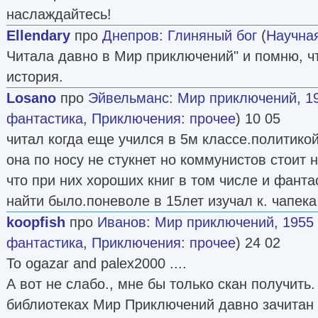
наслаждайтесь!
Ellendary
про
Днепров
:
Глиняный бог
(
Научна
Читала давно в Мир приключений" и помню, ч
история.
Losano
про
Эйвельманс
:
Мир приключений, 19
фантастика
,
Приключения: прочее
) 10 05
читал когда еще учился в 5м классе.политико
она по носу не стукнет но коммунистов стоит 
что при них хороших книг в том числе и фанта
найти было.поневоле в 15лет изучал к. чапека
koopfish
про
Иванов
:
Мир приключений, 1955 
фантастика
,
Приключения: прочее
) 24 02
To ogazar and palex2000 ....
А вот не слабо., мне бы только скан получить
библиотеках Мир Приключений давно зачитан и