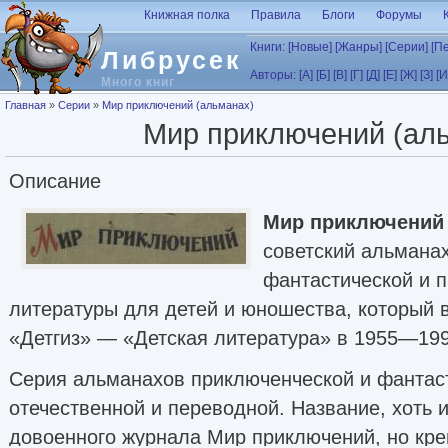
Перейти к основному содержанию
Книжная полка
Правила
Блоги
Форумы
Книги:
[Новые]
[Жанры]
[Серии]
[П
Либрусек
Авторы:
[А]
[Б]
[В]
[Г]
[Д]
[Е]
[Ж]
[З]
[И
Много книг
Вы здесь
Главная
»
Серии
»
Мир приключений (альманах)
Мир приключений (ал
Описание
Мир приключений
советский альманах
фантастической и 
литературы для детей и юношества, который 
«Детгиз» — «Детская литература» в 1955—199
Серия альманахов приключенческой и фантас
отечественной и переводной. Название, хоть 
довоенного журнала Мир приключений, но кре