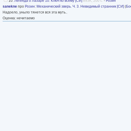
10.
Легенда о Лазаре 10. Ключ ко всему [СИ]
893K, 200 с.
-
Розин
sanekne
про
Розин
:
Механический зверь. Ч. 3. Невидимый странник [СИ]
(
Бо
Надоело, уныло тянется вся эта муть..
Оценка: нечитаемо