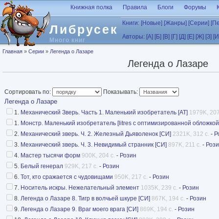
Перейти к основному содержанию
Книжная полка
Правила
Блоги
Форумы
Книги:
[Новые]
[Жанры]
[Серии]
[П
Либрусек
Авторы:
[А]
[Б]
[В]
[Г]
[Д]
[Е]
[Ж]
[З]
[И
Много книг
Вы здесь
Главная
»
Серии
»
Легенда о Лазаре
Легенда о Лазаре
Сортировать по:
Показывать:
Легенда о Лазаре
1.
Механический Зверь. Часть 1. Маленький изобретатель [AT]
1979K, 207
1.
Монстр. Маленький изобретатель [litres с оптимизированной обложкой
2.
Механический зверь. Ч. 2. Железный Дьяволенок [СИ]
2321K, 312 с.
-
Р
3.
Механический зверь. Ч. 3. Невидимый странник [СИ]
897K, 211 с.
-
Роз
4.
Мастер тысячи форм
900K, 204 с.
-
Розин
5.
Белый генерал
929K, 217 с.
-
Розин
6.
Тот, кто сражается с чудовищами
950K, 217 с.
-
Розин
7.
Носитель искры. Нежелательный элемент
1035K, 239 с.
-
Розин
8.
Легенда о Лазаре 8. Тигр в волчьей шкуре [СИ]
867K, 194 с.
-
Розин
9.
Легенда о Лазаре 9. Враг моего врага [СИ]
869K, 194 с.
-
Розин