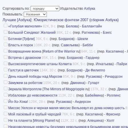
Содержание:
Сортировать по:
Издательство
Азбука
Майк Эшли. Видеть чудеса (стать
Показывать:
Нил Гейман. Недозволенные нев
Лучшее [Азбука]
:
Юмористическое фэнтези 2007 (сборник Азбука)
безымянном доме ночью ужасного хотения (рассказ, перевод Н. Горел
«Голубая магнолия»
82K, 9 с.
(пер.
Белова
) -
Баллантайн
Тони Баллантайн. Голубая магнолия (рассказ, перевод С. Беловой), с
Большой Синдикат Желаний
88K, 12 с.
(пер.
Ратникова
) -
Бэнгс
Стивен Пайри. Высокоэнергетические штаны Колкита (рассказ, перево
Ботинки [Туфли]
76K, 6 с.
(пер.
Богданов
) -
Шекли
Крэйг Шоу Гарднер. Встреча с драконом (рассказ, перевод И. Богданов
Власть и порок
108K, 20 с.
(пер.
Савельева
) -
Бибби
Адам Робертс. Уничтожение вредителей (рассказ, перевод И. Савелье
Возвращение воина
[
Return of the Warrior
ru]
84K, 11 с.
(пер.
Касаткина
) -
Том Холт. Не та планета (рассказ, перевод Н. Алёшиной), стр. 76-104
Встреча с драконом
95K, 15 с.
(пер.
Богданов
) -
Гарднер
Лэрд Лонг. Возвращение воина (рассказ, перевод А. Касаткиной), стр.
Высокоэнергетические штаны Колкита
80K, 9 с.
(пер.
Игнатьева
) -
Пайри
Дэвид Лэнгфорд. Рождественские забавы (рассказ, перевод Д. Бабейк
Галстук в цветочек
134K, 30 с.
(пер.
Богданов
) -
Ди Филиппо
Фрэнк Р. Стоктон. Рождество Стивена Скэрриджа (рассказ, перевод А.
День нашей победы над Марсом
Роберт Лой. Песня за полпенса (рассказ, перевод И. Русаковой), стр.
85K, 9 с.
(пер.
Русакова
) -
Ричардсон
Дэмиен Бродерик. Прыжок сквозь вселенную (рассказ, перевод О. Рат
Замужем за роботом
109K, 20 с.
(пер.
Двинина
) -
Гуларт
Роберт Шекли. Ботинки (рассказ, перевод И. Богданова), стр. 204-212
Зеркала Моггроппле
[
The Mirrors of Moggropple
ru]
137K, 32 с.
(пер.
Двини
Морис Ричардсон. День нашей победы над Марсом (рассказ, перевод 
Избалован до невозможности
113K, 22 с.
(пер.
Бабейкина
) -
Роллинс
Стив Редвуд. Птичья драма (рассказ, перевод И. Савельевой), стр. 2
Йо-Хо-Хока!
129K, 28 с.
(пер.
Русакова
) -
Андерсон
Рис Хьюз. Смерти Робина Гуда (рассказ, перевод А. Гузмана), стр. 23
Миссис Уилсон и черная магия миссис Вельзевул из дома номер шесть
8
Молли Браун. Промашка (рассказ, перевод О. Полухиной), стр. 253-2
Мой ласковый и грубый чародей
76K, 6 с.
(пер.
Касаткина
) -
Фриснер
Эстер Фриснер. Мой ласковый и грубый чародей (рассказ, перевод А. 
Не та планета
[
Wrong Planet
ru]
112K, 22 с.
(пер.
Алешина
) -
Холт
Джеймс Бибби. Власть и порок (рассказ, перевод И. Савельевой), стр
Недозволенные невесты безликих невольников в безымянном доме ночь
Энтони Армстронг. Чудесное приключение мистера Корпусти (рассказ,