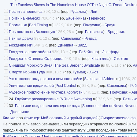
The Faceless Slaves In The Nameless House Of The Night Of Dread Desire
Джон Кендрик Бэнгс. Большой синдикат желаний (рассказ, перевод О.
Песня за полпенса
89K, 12 с.
(пер.
Русакова
) -
Лой
Пол Ди Филиппо. Галстук в цветочек (рассказ, перевод И. Богданова),
Почти на небесах
Том Геренсер. Почти на небесах (рассказ, перевод Д. Бабейкиной), ст
70K, 4 с.
(пер.
Бабейкина
) -
Геренсер
Гайл-Нина Андерсон. Глубокое разочарование (рассказ, перевод О. Р
Промашка
[
Bad Timing
ru]
132K, 16 с.
(пер.
Полухина
) -
Браун
Грей Роллинс. Избалован до невозможности (рассказ, перевод Д. Баб
Прыжок сквозь Вселенную
126K, 28 с.
(пер.
Ратникова
) -
Бродерик
Синтия Вард. Рождение ИИ (рассказ, перевод В. Двининой), стр. 424
Птичья драма
89K, 12 с.
(пер.
Савельева
) -
Редвуд
Мэрилин Тодд. Уж-ж-жасное колдовство и немного любви (рассказ, пер
Рождение ИИ
64K, 2 с.
(пер.
Двинина
) -
Вард
Эверард Джек Эпплтон. Синдикат морского змея (рассказ, перевод О.
Рождественские забавы
93K, 13 с.
(пер.
Бабейкина
) -
Лэнгфорд
Пол Андерсон, Гордон Диксон. Йо-хо-хока! (рассказ, перевод И. Русак
Рождество Стивена Скэрриджа
94K, 15 с.
(пер.
Касаткина
) -
Стоктон
Джон Морресси. Зеркала Моггроппле (рассказ, перевод В. Двининой),
Синдикат Морского Змея
[
The Sea Serpent Syndicate
ru]
85K, 11 с.
(пер.
Ра
Рон Гуларт. Замужем за роботом (рассказ, перевод В. Двининой), стр.
Смерти Робина Гуда
90K, 13 с.
(пер.
Гузман
) -
Хьюз
Стивен Пайри. Миссис Уилсон и черная магия миссис Вельзевул из д
Уж-ж-жасное колдовство и немного любви
[
Stakes and Adders
ru]
108K, 20 
Игнатьевой), стр. 574-585
Уничтожение вредителей
Гэри Дженнингс. Рано или поздно или никогда-никогда (рассказ, перев
[
Pest Control
ru]
82K, 9 с.
(пер.
Савельева
) -
Роб
Чудесное приключение мистера Корпусти
84K, 11 с.
(пер.
Полухина
) -
Ар
Об авторах, с. 627-635
24.
Глубокое разочарование
[
A Rude Awakening
ru]
73K, 6 с.
(пер.
Ратник
33.
Рано или поздно или никогда-никогда
[
Sooner or Later or Never Never
r
Дженнингс
Килька
про
Фриснер
:
Мой ласковый и грубый чародей
(
Юмористическое фэ
Не поняла: или автор безнадега, или переводчик оторвался по-полной, или
пародия на т.н. "юмористическую фантастику"? Если последнее - тогда непл
Bullfear
про
Фриснер
:
Мой ласковый и грубый чародей
(
Юмористическое фэ