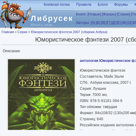
Перейти к основному содержанию
Книжная полка
Правила
Блоги
Форумы
Книги:
[Новые]
[Жанры]
[Серии]
[П
Либрусек
Авторы:
[А]
[Б]
[В]
[Г]
[Д]
[Е]
[Ж]
[З]
[И
Много книг
Вы здесь
Главная
»
Серии
»
Юмористическое фэнтези 2007 (сборник Азбука)
Юмористическое фэнтези 2007 (сбо
Описание
антология Юмористическое фэ
Юмористическое фэнтези
Составитель: Майк Эшли
СПб.: Азбука-классика, 2007 г.
Серия: Лучшее
Тираж: 7000 экз.
ISBN: 978-5-91181-394-9
Тип обложки: твёрдая
Формат: 84x108/32 (130x200 мм
Страниц: 640
Российское издание антологии 
Иллюстрация на обложке М. Уэла