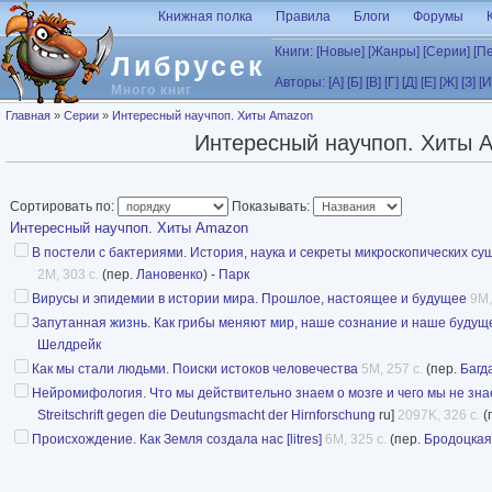
Перейти к основному содержанию
Книжная полка
Правила
Блоги
Форумы
Книги:
[Новые]
[Жанры]
[Серии]
[П
Либрусек
Авторы:
[А]
[Б]
[В]
[Г]
[Д]
[Е]
[Ж]
[З]
[И
Много книг
Вы здесь
Главная
»
Серии
»
Интересный научпоп. Хиты Amazon
Интересный научпоп. Хиты 
Сортировать по:
Показывать:
Интересный научпоп. Хиты Amazon
В постели с бактериями. История, наука и секреты микроскопических сущ
2M, 303 с.
(пер.
Лановенко
) -
Парк
Вирусы и эпидемии в истории мира. Прошлое, настоящее и будущее
9M,
Запутанная жизнь. Как грибы меняют мир, наше сознание и наше будущее 
Шелдрейк
Как мы стали людьми. Поиски истоков человечества
5M, 257 с.
(пер.
Багд
Нейромифология. Что мы действительно знаем о мозге и чего мы не знаем 
Streitschrift gegen die Deutungsmacht der Hirnforschung
ru]
2097K, 326 с.
(
Происхождение. Как Земля создала нас [litres]
6M, 325 с.
(пер.
Бродоцкая