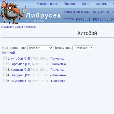
Перейти к основному содержанию
Книжная полка
Правила
Блоги
Форумы
Книги:
[Новые]
[Жанры]
[Серии]
[П
Либрусек
Авторы:
[А]
[Б]
[В]
[Г]
[Д]
[Е]
[Ж]
[З]
[И
Много книг
Вы здесь
Главная
»
Серии
»
Китобой
Китобой
Сортировать по:
Показывать:
Китобой
1.
Китобой [СИ]
678K, 150 с.
-
Панченко
2.
Гарпунер [СИ]
671K, 153 с.
-
Панченко
3.
Капитан [СИ]
781K, 152 с.
-
Панченко
4.
Гвардеец [СИ]
710K, 151 с.
-
Панченко
5.
Адмирал [СИ]
725K, 148 с.
-
Панченко