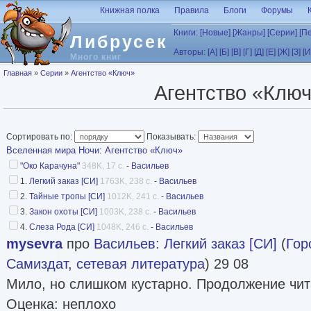
Перейти к основному содержанию
Книжная полка
Правила
Блоги
Форумы
Книги:
[Новые]
[Жанры]
[Серии]
[П
Либрусек
Авторы:
[А]
[Б]
[В]
[Г]
[Д]
[Е]
[Ж]
[З]
[И
Много книг
Вы здесь
Главная
»
Серии
»
Агентство «Ключ»
Агентство «Клю
Сортировать по:
Показывать:
Вселенная мира Ночи
:
Агентство «Ключ»
"Око Карачуна"
348K, 17 с.
-
Васильев
1.
Легкий заказ [СИ]
1763K, 238 с.
-
Васильев
2.
Тайные тропы [СИ]
1012K, 241 с.
-
Васильев
3.
Закон охоты [СИ]
1003K, 238 с.
-
Васильев
4.
Слеза Рода [СИ]
1048K, 246 с.
-
Васильев
mysevra
про
Васильев
:
Легкий заказ [СИ]
(
Гор
Самиздат, сетевая литература
) 29 08
Мило, но слишком кустарно. Продолжение чита
Оценка: неплохо