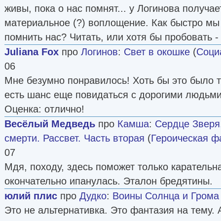
живы, пока о нас помнят... у Логинова получае
материальное (?) воплощение. Как быстро мы
помнить нас? Читать, или хотя бы пробовать -
Juliana Fox
про
Логинов
:
Свет в окошке
(
Соци
06
Мне безумно понравилось! Хоть бы это было так
есть шанс еще повидаться с дорогими людьми.
Оценка: отлично!
Весёлый Медведь
про
Камша
:
Сердце Зверя.
смерти. Рассвет. Часть вторая
(
Героическая ф
07
Мдя, походу, здесь поможет только каратель
окончательно ипанулась. Эталон бредятины.
юлий плис
про
Дудко
:
Воины Солнца и Грома
Это не альтернативка. Это фантазия на тему. 