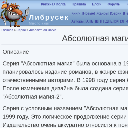
Перейти к основному содержанию
Книжная полка
Правила
Блоги
Форумы
Книги:
[Новые]
[Жанры]
[Серии]
[П
Либрусек
Авторы:
[А]
[Б]
[В]
[Г]
[Д]
[Е]
[Ж]
[З]
[И
Много книг
Вы здесь
Главная
»
Серии
»
Абсолютная магия
Абсолютная маг
Описание
Серия "Абсолютная магия" была основана в 19
планировалось издание романов, в жанре фэн
отечественными авторами. В 1998 году серия
После изменения дизайна была создана сери
"Абсолютная магия-2".
Серия с условным названием "Абсолютная маг
1999 году. Это логическое продолжение серии
Издательство очень аккуратно относистя к по