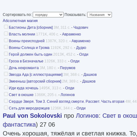
новых имен. На сегодняшний день в ней издаю
Перумова, Святослава Логинова, Веры Камши
Сортировать по:
Показывать:
Абсолютная магия
Бастионы Дита [сборник]
3M, 311 с.
-
Чадович
Власть молнии
1771K, 406 с.
-
Авраменко
Воины преисподней
1387K, 320 с.
-
Авраменко
Воины Солнца и Грома
1192K, 292 с.
-
Дудко
Герой должен быть один
2013K, 452 с.
-
Олди
Гроза в Безначалье
1326K, 333 с.
-
Олди
Дочь некроманта
3M, 180 с.
-
Перумов
Звезда Ада [c иллюстрациями]
3M, 368 с.
-
Дашков
Змееныш [авторский сборник]
2M, 369 с.
-
Дашков
Иди куда хочешь
1495K, 313 с.
-
Олди
Свет в окошке
1366K, 205 с.
-
Логинов
Сердце Зверя. Том 3. Синий взгляд смерти. Рассвет. Часть вторая
4M, 44
Сеть для миродержцев
1236K, 344 с.
-
Олди
Paul von Sokolovski
про
Логинов
:
Свет в око
фантастика
) 27 06
Очень хорошая, тяжёлая и светлая книжка. То,