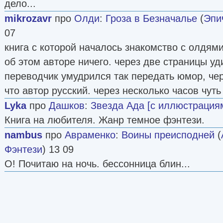
дело...
mikrozavr
про
Олди
:
Гроза в Безначалье
(
Эпи
07
книга с которой началось знакомство с олдями.
об этом авторе ничего. через две страницы уд
переводчик умудрился так передать юмор, че
что автор русский. через несколько часов чуть
Lyka
про
Дашков
:
Звезда Ада [c иллюстрация
Книга на любителя. Жанр темное фэнтези.
nambus
про
Авраменко
:
Воины преисподней
(
Фэнтези
) 13 09
О! Почитаю на ночь. бессонница блин...