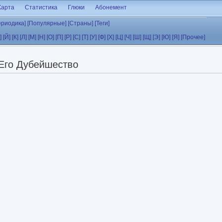
Карта
Статистика
Глюки
Абонемент
ериодика]
[Популярные]
[Страны]
[Теги]
]
[Й]
[К]
[Л]
[М]
[Н]
[О]
[П]
[Р]
[С]
[Т]
[У]
[Ф]
[Х]
[Ц]
[Ч]
[Ш]
[Щ]
[Э]
[Ю]
[Я]
[Прочее]
Его Дубейшество