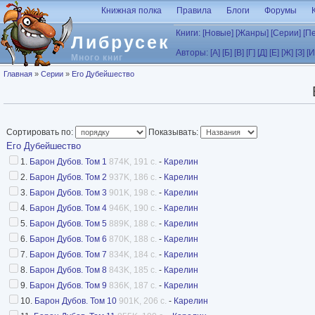
Перейти к основному содержанию
Книжная полка
Правила
Блоги
Форумы
Книги:
[Новые]
[Жанры]
[Серии]
[П
Либрусек
Авторы:
[А]
[Б]
[В]
[Г]
[Д]
[Е]
[Ж]
[З]
[И
Много книг
Вы здесь
Главная
»
Серии
»
Его Дубейшество
Сортировать по:
Показывать:
Его Дубейшество
1.
Барон Дубов. Том 1
874K, 191 с.
-
Карелин
2.
Барон Дубов. Том 2
937K, 186 с.
-
Карелин
3.
Барон Дубов. Том 3
901K, 198 с.
-
Карелин
4.
Барон Дубов. Том 4
946K, 190 с.
-
Карелин
5.
Барон Дубов. Том 5
889K, 188 с.
-
Карелин
6.
Барон Дубов. Том 6
870K, 188 с.
-
Карелин
7.
Барон Дубов. Том 7
834K, 184 с.
-
Карелин
8.
Барон Дубов. Том 8
843K, 185 с.
-
Карелин
9.
Барон Дубов. Том 9
836K, 187 с.
-
Карелин
10.
Барон Дубов. Том 10
901K, 206 с.
-
Карелин