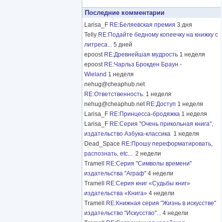
Последние комментарии
Larisa_F
RE:Беляевская премия
3 дня
Telly
RE:Подайте бедному копеечку на книжку с
литреса...
5 дней
epoost
RE:Древнейшая мудрость
1 неделя
epoost
RE:Чарльз Брокден Браун -
Wieland
1 неделя
nehug@cheaphub.net
RE:Ответственность.
1 неделя
nehug@cheaphub.net
RE:Доступ
1 неделя
Larisa_F
RE:Принцесса-бродяжка
1 неделя
Larisa_F
RE:Серия "Очень прикольная книга",
издательство Азбука-классика
1 неделя
Dead_Space
RE:Прошу переформатировать,
распознать, etc...
2 недели
Tramell
RE:Серия "Символы времени"
издательства "Аграф"
4 недели
Tramell
RE:Серия книг «Судьбы книг»
издательства «Книга»
4 недели
Tramell
RE:Книжная серия "Жизнь в искусстве"
издательство "Искусство"...
4 недели