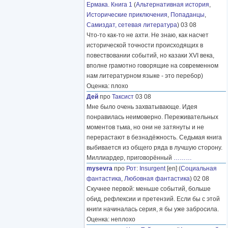
Ермака. Книга 1
(
Альтернативная история
,
Исторические приключения
,
Попаданцы
,
Самиздат, сетевая литература
) 03 08
Что-то как-то не ахти. Не знаю, как насчет
исторической точности происходящих в
повествовании событий, но казаки XVI века,
вполне грамотно говорящие на современном
нам литературном языке - это перебор)
Оценка: плохо
Дей
про
Таксист
03 08
Мне было очень захватывающе. Идея
понравилась неимоверно. Переживательных
моментов тьма, но они не затянуты и не
перерастают в безнадёжность. Седьмая книга
выбивается из общего ряда в лучшую сторону.
Миллиардер, приговорённый
………
mysevra
про
Рот
:
Insurgent
[en] (
Социальная
фантастика
,
Любовная фантастика
) 02 08
Скучнее первой: меньше событий, больше
обид, рефлексии и претензий. Если бы с этой
книги начиналась серия, я бы уже забросила.
Оценка: неплохо