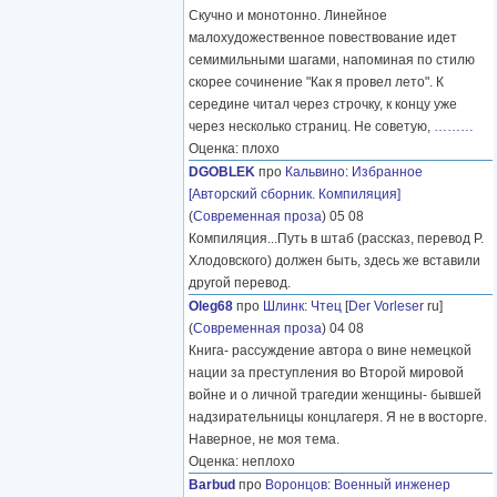
Скучно и монотонно. Линейное
малохудожественное повествование идет
семимильными шагами, напоминая по стилю
скорее сочинение "Как я провел лето". К
середине читал через строчку, к концу уже
через несколько страниц. Не советую,
………
Оценка: плохо
DGOBLEK
про
Кальвино
:
Избранное
[Авторский сборник. Компиляция]
(
Современная проза
) 05 08
Компиляция...Путь в штаб (рассказ, перевод Р.
Хлодовского) должен быть, здесь же вставили
другой перевод.
Oleg68
про
Шлинк
:
Чтец
[
Der Vorleser
ru]
(
Современная проза
) 04 08
Книга- рассуждение автора о вине немецкой
нации за преступления во Второй мировой
войне и о личной трагедии женщины- бывшей
надзирательницы концлагеря. Я не в восторге.
Наверное, не моя тема.
Оценка: неплохо
Barbud
про
Воронцов
:
Военный инженер