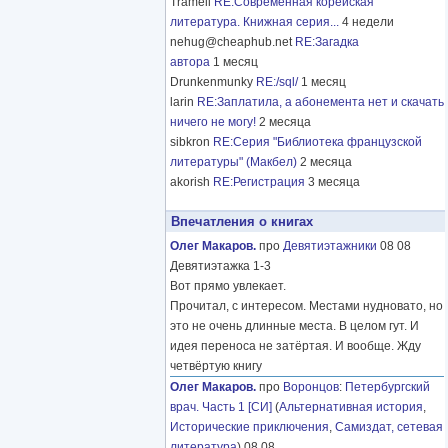
Tramell
RE:Современная корейская
литература. Книжная серия...
4 недели
nehug@cheaphub.net
RE:Загадка
автора
1 месяц
Drunkenmunky
RE:/sql/
1 месяц
larin
RE:Заплатила, а абонемента нет и скачать
ничего не могу!
2 месяца
sibkron
RE:Серия "Библиотека французской
литературы" (Макбел)
2 месяца
akorish
RE:Регистрация
3 месяца
Впечатления о книгах
Олег Макаров.
про
Девятиэтажники
08 08
Девятиэтажка 1-3
Вот прямо увлекает.
Прочитал, с интересом. Местами нудновато, но
это не очень длинные места. В целом гут. И
идея переноса не затёртая. И вообще. Жду
четвёртую книгу
Олег Макаров.
про
Воронцов
:
Петербургский
врач. Часть 1 [СИ]
(
Альтернативная история
,
Исторические приключения
,
Самиздат, сетевая
литература
) 08 08