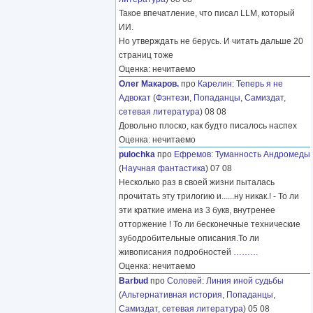
Такое впечатление, что писал LLM, который
ИИ.
Но утверждать не берусь. И читать дальше 20
страниц тоже
Оценка: нечитаемо
Олег Макаров.
про
Карелин
:
Теперь я не
Адвокат
(
Фэнтези
,
Попаданцы
,
Самиздат,
сетевая литература
) 08 08
Довольно плоско, как будто писалось наспех
Оценка: нечитаемо
pulochka
про
Ефремов
:
Туманность Андромеды
(
Научная фантастика
) 07 08
Несколько раз в своей жизни пыталась
прочитать эту трилогию и......ну никак.! - То ли
эти краткие имена из 3 букв, внутренее
отторжение ! То ли бесконечные технические
зубодробительные описания.То ли
живописания подробностей
………
Оценка: нечитаемо
Barbud
про
Соловей
:
Линия иной судьбы
(
Альтернативная история
,
Попаданцы
,
Самиздат, сетевая литература
) 05 08