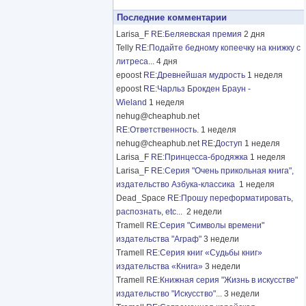
Последние комментарии
Larisa_F
RE:Беляевская премия
2 дня
Telly
RE:Подайте бедному копеечку на книжку с
литреса...
4 дня
epoost
RE:Древнейшая мудрость
1 неделя
epoost
RE:Чарльз Брокден Браун -
Wieland
1 неделя
nehug@cheaphub.net
RE:Ответственность.
1 неделя
nehug@cheaphub.net
RE:Доступ
1 неделя
Larisa_F
RE:Принцесса-бродяжка
1 неделя
Larisa_F
RE:Серия "Очень прикольная книга",
издательство Азбука-классика
1 неделя
Dead_Space
RE:Прошу переформатировать,
распознать, etc...
2 недели
Tramell
RE:Серия "Символы времени"
издательства "Аграф"
3 недели
Tramell
RE:Серия книг «Судьбы книг»
издательства «Книга»
3 недели
Tramell
RE:Книжная серия "Жизнь в искусстве"
издательство "Искусство"...
3 недели