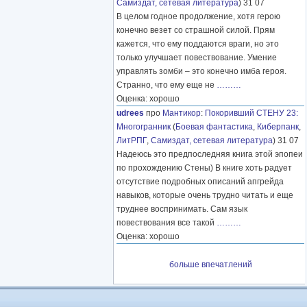
Самиздат, сетевая литература
) 31 07
В целом годное продолжение, хотя герою
конечно везет со страшной силой. Прям
кажется, что ему поддаются враги, но это
только улучшает повествование. Умение
управлять зомби – это конечно имба героя.
Странно, что ему еще не
………
Оценка: хорошо
udrees
про
Мантикор
:
Покоривший СТЕНУ 23:
Многогранник
(
Боевая фантастика
,
Киберпанк
,
ЛитРПГ
,
Самиздат, сетевая литература
) 31 07
Надеюсь это предпоследняя книга этой эпопеи
по прохождению Стены) В книге хоть радует
отсутствие подробных описаний апгрейда
навыков, которые очень трудно читать и еще
труднее воспринимать. Сам язык
повествования все такой
………
Оценка: хорошо
больше впечатлений