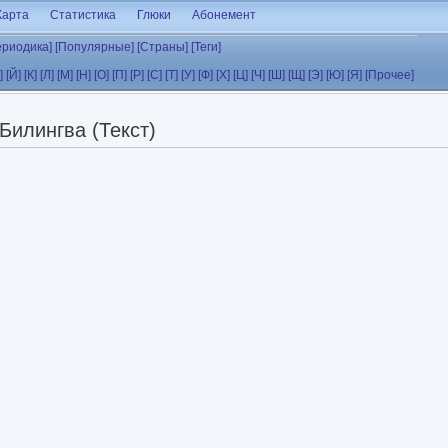
Карта
Статистика
Глюки
Абонемент
ериодика]
[Популярные]
[Страны]
[Теги]
]
[Й]
[К]
[Л]
[М]
[Н]
[О]
[П]
[Р]
[С]
[Т]
[У]
[Ф]
[Х]
[Ц]
[Ч]
[Ш]
[Щ]
[Э]
[Ю]
[Я]
[Прочее]
Билингва (Текст)