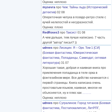
Оценка: неплохо
mysevra
про
Чиж
:
Тайны льда
(
Исторический
детектив
) 02 08
Опереточная чепуха в псевдо-ретро стиле с
кучей нелепостей и несуразностей.
Оценка: плохо
RedRoses3
про
Таксист
01 08
А чем дальше, тем лучше написано. 7 часть
другой "автор" писал? ))
udrees
про
Лисицин
:
Я – Орк. Том 1 [СИ]
(
Боевая фантастика
,
Юмористическая
фантастика
,
Попаданцы
,
Самиздат, сетевая
литература
) 31 07
Хорошая такая, добрая и наивная книга про
приключения попаданца в теле орка в
фэнтезийном мире. Все действо начинается с
первой страницы. Книга написана очень
простоватым языком, наивная, многое не
объясняется, ну и плюс как
………
Оценка: неплохо
udrees
про
Сугралинов
:
Город титанов
(
Боевая
фантастика
,
Постапокалипсис
,
ЛитРПГ
,