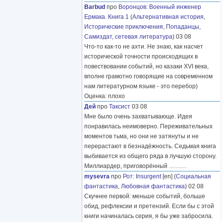
Barbud
про
Воронцов
:
Военный инженер
Ермака. Книга 1
(
Альтернативная история
,
Исторические приключения
,
Попаданцы
,
Самиздат, сетевая литература
) 03 08
Что-то как-то не ахти. Не знаю, как насчет
исторической точности происходящих в
повествовании событий, но казаки XVI века,
вполне грамотно говорящие на современном
нам литературном языке - это перебор)
Оценка: плохо
Дей
про
Таксист
03 08
Мне было очень захватывающе. Идея
понравилась неимоверно. Переживательных
моментов тьма, но они не затянуты и не
перерастают в безнадёжность. Седьмая книга
выбивается из общего ряда в лучшую сторону.
Миллиардер, приговорённый
………
mysevra
про
Рот
:
Insurgent
[en] (
Социальная
фантастика
,
Любовная фантастика
) 02 08
Скучнее первой: меньше событий, больше
обид, рефлексии и претензий. Если бы с этой
книги начиналась серия, я бы уже забросила.