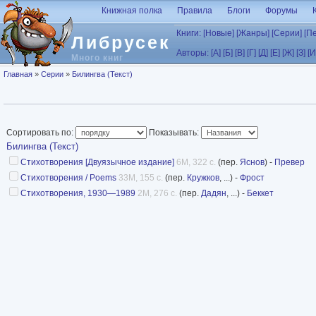
Перейти к основному содержанию
Книжная полка
Правила
Блоги
Форумы
Книги:
[Новые]
[Жанры]
[Серии]
[П
Либрусек
Авторы:
[А]
[Б]
[В]
[Г]
[Д]
[Е]
[Ж]
[З]
[И
Много книг
Вы здесь
Главная
»
Серии
»
Билингва (Текст)
Сортировать по:
Показывать:
Билингва (Текст)
Стихотворения [Двуязычное издание]
6M, 322 с.
(пер.
Яснов
) -
Превер
Стихотворения / Poems
33M, 155 с.
(пер.
Кружков
, ...) -
Фрост
Стихотворения, 1930—1989
2M, 276 с.
(пер.
Дадян
, ...) -
Беккет