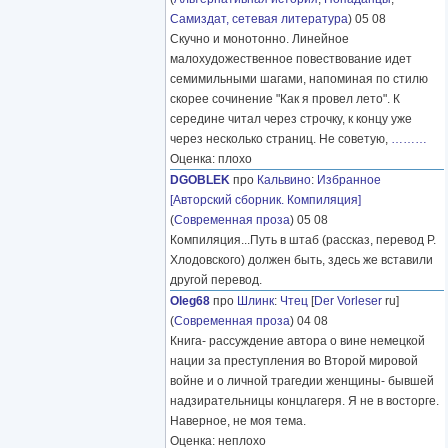
Самиздат, сетевая литература
) 05 08
Скучно и монотонно. Линейное
малохудожественное повествование идет
семимильными шагами, напоминая по стилю
скорее сочинение "Как я провел лето". К
середине читал через строчку, к концу уже
через несколько страниц. Не советую,
………
Оценка: плохо
DGOBLEK
про
Кальвино
:
Избранное
[Авторский сборник. Компиляция]
(
Современная проза
) 05 08
Компиляция...Путь в штаб (рассказ, перевод Р.
Хлодовского) должен быть, здесь же вставили
другой перевод.
Oleg68
про
Шлинк
:
Чтец
[
Der Vorleser
ru]
(
Современная проза
) 04 08
Книга- рассуждение автора о вине немецкой
нации за преступления во Второй мировой
войне и о личной трагедии женщины- бывшей
надзирательницы концлагеря. Я не в восторге.
Наверное, не моя тема.
Оценка: неплохо