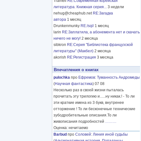
Tramell
RE:Современная корейская
литература. Книжная серия...
3 недели
nehug@cheaphub.net
RE:Загадка
автора
1 месяц
Drunkenmunky
RE:/sql/
1 месяц
larin
RE:Заплатила, а абонемента нет и скачать
ничего не могу!
2 месяца
sibkron
RE:Серия "Библиотека французской
литературы" (Макбел)
2 месяца
akorish
RE:Регистрация
3 месяца
Впечатления о книгах
pulochka
про
Ефремов
:
Туманность Андромеды
(
Научная фантастика
) 07 08
Несколько раз в своей жизни пыталась
прочитать эту трилогию и......ну никак.! - То ли
эти краткие имена из 3 букв, внутренее
отторжение ! То ли бесконечные технические
зубодробительные описания.То ли
живописания подробностей
………
Оценка: нечитаемо
Barbud
про
Соловей
:
Линия иной судьбы
(
Альтернативная история
,
Попаданцы
,