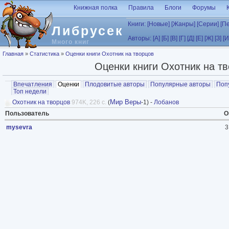
Перейти к основному содержанию
Книжная полка
Правила
Блоги
Форумы
Книги:
[Новые]
[Жанры]
[Серии]
[П
Либрусек
Авторы:
[А]
[Б]
[В]
[Г]
[Д]
[Е]
[Ж]
[З]
[И
Много книг
Вы здесь
Главная
»
Статистика
»
Оценки книги Охотник на творцов
Оценки книги Охотник на т
Главные вкладки
Впечатления
Оценки
(активная вкладка)
Плодовитые авторы
Популярные авторы
Поп
Топ недели
Мир Веры
Охотник на творцов
974K, 226 с.
(
-1) -
Лобанов
Пользователь
О
mysevra
3