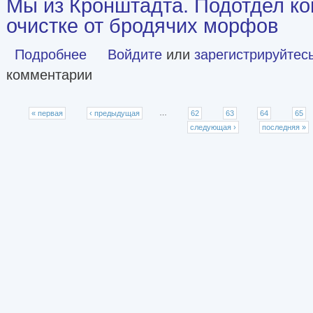
Мы из Кронштадта. Подотдел к
очистке от бродячих морфов
Подробнее
о Мы из Кронштадта. Подотдел коммунхоза по очистке 
Войдите
или
зарегистрируйтес
комментарии
Страницы
« первая
‹ предыдущая
…
62
63
64
65
следующая ›
последняя »