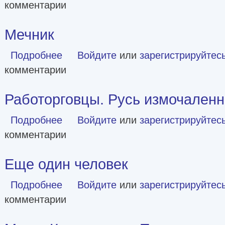
комментарии
Мечник
Подробнее
о Мечник
Войдите
или
зарегистрируйтес
комментарии
Работорговцы. Русь измочален
Подробнее
о Работорговцы. Русь измочаленная
Войдите
или
зарегистрируйтес
комментарии
Еще один человек
Подробнее
о Еще один человек
Войдите
или
зарегистрируйтес
комментарии