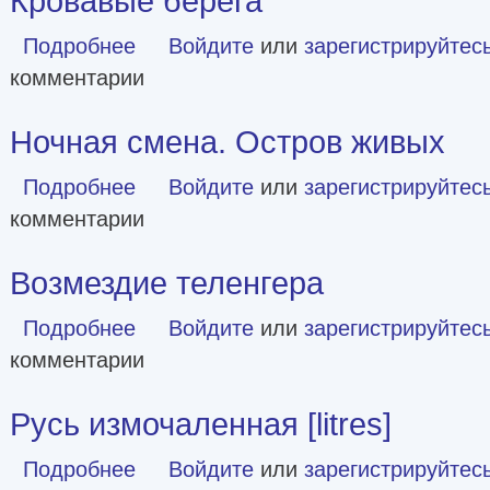
Кровавые берега
Подробнее
о Кровавые берега
Войдите
или
зарегистрируйтес
комментарии
Ночная смена. Остров живых
Подробнее
о Ночная смена. Остров живых
Войдите
или
зарегистрируйтес
комментарии
Возмездие теленгера
Подробнее
о Возмездие теленгера
Войдите
или
зарегистрируйтес
комментарии
Русь измочаленная [litres]
Подробнее
о Русь измочаленная [litres]
Войдите
или
зарегистрируйтес