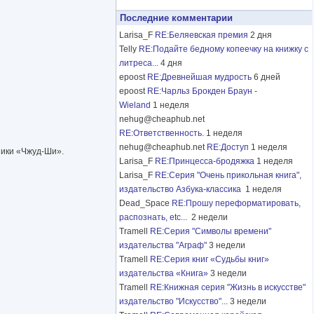
Последние комментарии
Larisa_F
RE:Беляевская премия
2 дня
Telly
RE:Подайте бедному копеечку на книжку с
литреса...
4 дня
epoost
RE:Древнейшая мудрость
6 дней
epoost
RE:Чарльз Брокден Браун -
Wieland
1 неделя
nehug@cheaphub.net
RE:Ответственность.
1 неделя
nehug@cheaphub.net
RE:Доступ
1 неделя
ники «Чжуд-Ши».
Larisa_F
RE:Принцесса-бродяжка
1 неделя
Larisa_F
RE:Серия "Очень прикольная книга",
издательство Азбука-классика
1 неделя
Dead_Space
RE:Прошу переформатировать,
распознать, etc...
2 недели
Tramell
RE:Серия "Символы времени"
издательства "Аграф"
3 недели
Tramell
RE:Серия книг «Судьбы книг»
издательства «Книга»
3 недели
Tramell
RE:Книжная серия "Жизнь в искусстве"
издательство "Искусство"...
3 недели