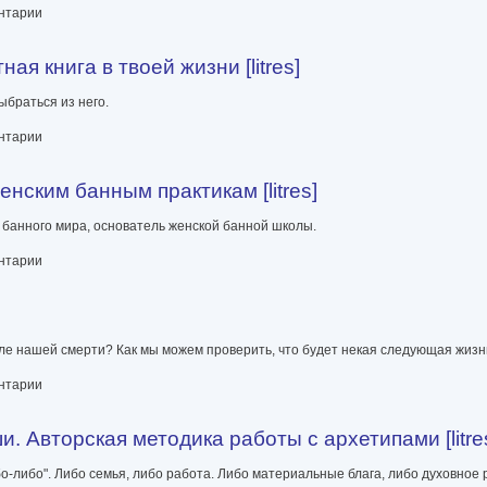
м сновидениям [publisher: SelfPub]
ентарии
я книга в твоей жизни [litres]
ыбраться из него.
ей жизни [litres]
ентарии
нским банным практикам [litres]
 банного мира, основатель женской банной школы.
 практикам [litres]
ентарии
сле нашей смерти? Как мы можем проверить, что будет некая следующая жизн
ентарии
 Авторская методика работы с архетипами [litre
либо". Либо семья, либо работа. Либо материальные блага, либо духовное 