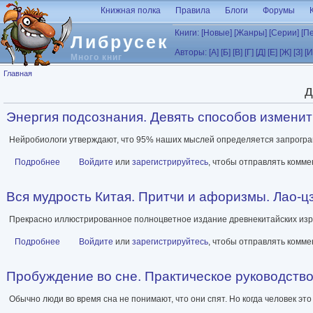
Перейти к основному содержанию
Книжная полка
Правила
Блоги
Форумы
Книги:
[Новые]
[Жанры]
[Серии]
[П
Либрусек
Авторы:
[А]
[Б]
[В]
[Г]
[Д]
[Е]
[Ж]
[З]
[И
Много книг
Вы здесь
Главная
д
Энергия подсознания. Девять способов изменить 
Нейробиологи утверждают, что 95% наших мыслей определяется запрогра
Подробнее
о Энергия подсознания. Девять способов изменить жизнь силой 
Войдите
или
зарегистрируйтесь
, чтобы отправлять комм
Вся мудрость Китая. Притчи и афоризмы. Лао-цз
Прекрасно иллюстрированное полноцветное издание древнекитайских изре
Подробнее
о Вся мудрость Китая. Притчи и афоризмы. Лао-цзы, Сунь-цзы,
Войдите
или
зарегистрируйтесь
, чтобы отправлять комм
Пробуждение во сне. Практическое руководство 
Обычно люди во время сна не понимают, что они спят. Но когда человек э