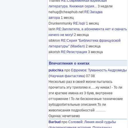
Tramell
RE:Современная корейская
литература. Книжная серия...
3 недели
nehug@cheaphub.net
RE:Загадка
автора
1 месяц
Drunkenmunky
RE:/sql/
1 месяц
larin
RE:Заплатила, а абонемента нет и скачать
ничего не могу!
2 месяца
sibkron
RE:Серия "Библиотека французской
литературы" (Макбел)
2 месяца
akorish
RE:Регистрация
3 месяца
Впечатления о книгах
pulochka
про
Ефремов
:
Туманность Андромеды
(
Научная фантастика
) 07 08
Несколько раз в своей жизни пыталась
прочитать эту трилогию и......ну никак.! - То ли
эти краткие имена из 3 букв, внутренее
отторжение ! То ли бесконечные технические
зубодробительные описания.То ли
живописания подробностей
………
Оценка: нечитаемо
Barbud
про
Соловей
:
Линия иной судьбы
(
Альтернативная история
,
Попаданцы
,