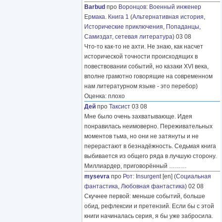
Barbud
про
Воронцов
:
Военный инженер
Ермака. Книга 1
(
Альтернативная история
,
Исторические приключения
,
Попаданцы
,
Самиздат, сетевая литература
) 03 08
Что-то как-то не ахти. Не знаю, как насчет
исторической точности происходящих в
повествовании событий, но казаки XVI века,
вполне грамотно говорящие на современном
нам литературном языке - это перебор)
Оценка: плохо
Дей
про
Таксист
03 08
Мне было очень захватывающе. Идея
понравилась неимоверно. Переживательных
моментов тьма, но они не затянуты и не
перерастают в безнадёжность. Седьмая книга
выбивается из общего ряда в лучшую сторону.
Миллиардер, приговорённый
………
mysevra
про
Рот
:
Insurgent
[en] (
Социальная
фантастика
,
Любовная фантастика
) 02 08
Скучнее первой: меньше событий, больше
обид, рефлексии и претензий. Если бы с этой
книги начиналась серия, я бы уже забросила.