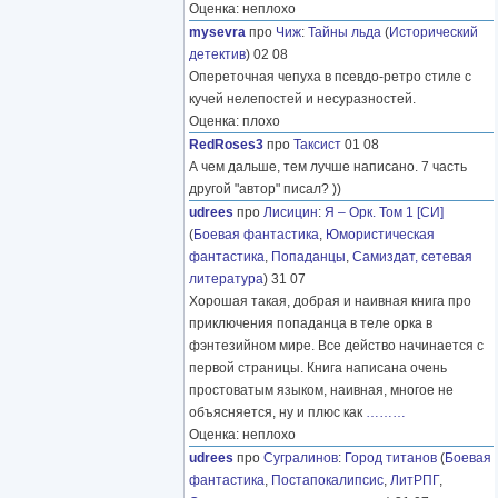
Оценка: неплохо
mysevra
про
Чиж
:
Тайны льда
(
Исторический
детектив
) 02 08
Опереточная чепуха в псевдо-ретро стиле с
кучей нелепостей и несуразностей.
Оценка: плохо
RedRoses3
про
Таксист
01 08
А чем дальше, тем лучше написано. 7 часть
другой "автор" писал? ))
udrees
про
Лисицин
:
Я – Орк. Том 1 [СИ]
(
Боевая фантастика
,
Юмористическая
фантастика
,
Попаданцы
,
Самиздат, сетевая
литература
) 31 07
Хорошая такая, добрая и наивная книга про
приключения попаданца в теле орка в
фэнтезийном мире. Все действо начинается с
первой страницы. Книга написана очень
простоватым языком, наивная, многое не
объясняется, ну и плюс как
………
Оценка: неплохо
udrees
про
Сугралинов
:
Город титанов
(
Боевая
фантастика
,
Постапокалипсис
,
ЛитРПГ
,