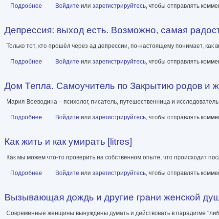
Подробнее
о Пробуждение во сне. Практическое руководство по осознанны
Войдите
или
зарегистрируйтесь
, чтобы отправлять комм
Депрессия: выход есть. Возможно, самая радостна
Только тот, кто прошёл через ад депрессии, по-настоящему понимает, как в
Подробнее
о Депрессия: выход есть. Возможно, самая радостная книга в тво
Войдите
или
зарегистрируйтесь
, чтобы отправлять комм
Дом Тепла. Самоучитель по Закрытию родов и же
Мария Воеводина – психолог, писатель, путешественница и исследователь
Подробнее
о Дом Тепла. Самоучитель по Закрытию родов и женским банным
Войдите
или
зарегистрируйтесь
, чтобы отправлять комм
Как жить и как умирать [litres]
Как мы можем что-то проверить на собственном опыте, что происходит по
Подробнее
о Как жить и как умирать [litres]
Войдите
или
зарегистрируйтесь
, чтобы отправлять комм
Вызывающая дождь и другие грани женской души.
Современные женщины вынуждены думать и действовать в парадигме "либо-