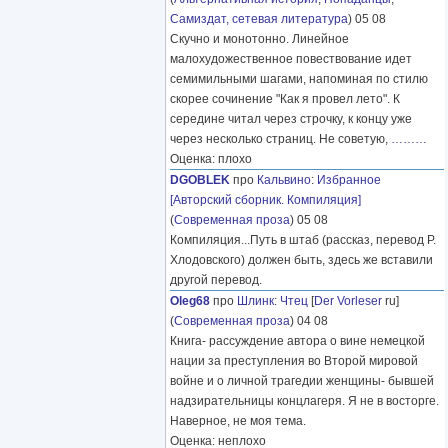
Самиздат, сетевая литература
) 05 08
Скучно и монотонно. Линейное
малохудожественное повествование идет
семимильными шагами, напоминая по стилю
скорее сочинение "Как я провел лето". К
середине читал через строчку, к концу уже
через несколько страниц. Не советую,
………
Оценка: плохо
DGOBLEK
про
Кальвино
:
Избранное
[Авторский сборник. Компиляция]
(
Современная проза
) 05 08
Компиляция...Путь в штаб (рассказ, перевод Р.
Хлодовского) должен быть, здесь же вставили
другой перевод.
Oleg68
про
Шлинк
:
Чтец
[
Der Vorleser
ru]
(
Современная проза
) 04 08
Книга- рассуждение автора о вине немецкой
нации за преступления во Второй мировой
войне и о личной трагедии женщины- бывшей
надзирательницы концлагеря. Я не в восторге.
Наверное, не моя тема.
Оценка: неплохо