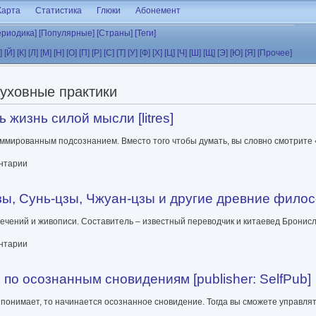
Карта
Статистика
Глюки
Абонемент
ериодика]
[Популярные]
[Страны]
[Теги]
]
[Й]
[К]
[Л]
[М]
[Н]
[О]
[П]
[Р]
[С]
[Т]
[У]
[Ф]
[Х]
[Ц]
[Ч]
[Ш]
[Щ]
[Э]
[Ю]
[Я]
[Прочее]
уховные практики
жизнь силой мысли [litres]
ммированным подсознанием. Вместо того чтобы думать, вы словно смотрите
мысли [litres]
ентарии
ы, Сунь-цзы, Чжуан-цзы и другие древние философ
чений и живописи. Составитель – известный переводчик и китаевед Бронисл
 Чжуан-цзы и другие древние философы [litres]
ентарии
по осознанным сновидениям [publisher: SelfPub]
то понимает, то начинается осознанное сновидение. Тогда вы сможете управл