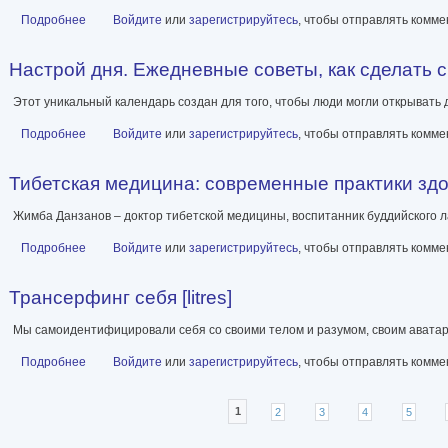
Подробнее
о Вызывающая дождь и другие грани женской души. Авторская м
Войдите
или
зарегистрируйтесь
, чтобы отправлять комм
Настрой дня. Ежедневные советы, как сделать св
Этот уникальный календарь создан для того, чтобы люди могли открывать д
Подробнее
о Настрой дня. Ежедневные советы, как сделать свою жизнь лучш
Войдите
или
зарегистрируйтесь
, чтобы отправлять комм
Тибетская медицина: современные практики здоро
Жимба Данзанов – доктор тибетской медицины, воспитанник буддийского 
Подробнее
о Тибетская медицина: современные практики здоровья [litres]
Войдите
или
зарегистрируйтесь
, чтобы отправлять комм
Трансерфинг себя [litres]
Мы самоидентифицировали себя со своими телом и разумом, своим аватаро
Подробнее
о Трансерфинг себя [litres]
Войдите
или
зарегистрируйтесь
, чтобы отправлять комм
Страницы
1
2
3
4
5