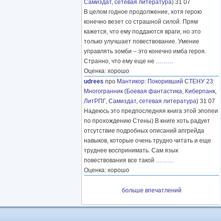
Самиздат, сетевая литература
) 31 07
В целом годное продолжение, хотя герою
конечно везет со страшной силой. Прям
кажется, что ему поддаются враги, но это
только улучшает повествование. Умение
управлять зомби – это конечно имба героя.
Странно, что ему еще не
………
Оценка: хорошо
udrees
про
Мантикор
:
Покоривший СТЕНУ 23:
Многогранник
(
Боевая фантастика
,
Киберпанк
,
ЛитРПГ
,
Самиздат, сетевая литература
) 31 07
Надеюсь это предпоследняя книга этой эпопеи
по прохождению Стены) В книге хоть радует
отсутствие подробных описаний апгрейда
навыков, которые очень трудно читать и еще
труднее воспринимать. Сам язык
повествования все такой
………
Оценка: хорошо
больше впечатлений