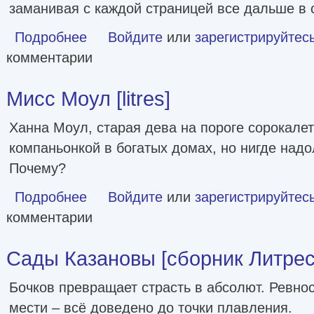
заманивая с каждой страницей все дальше в с
Подробнее
о Опасные тени прошлого [litres]
Войдите
или
зарегистрируйтес
комментарии
Мисс Моул [litres]
Ханна Моул, старая дева на пороге сорокалет
компаньонкой в богатых домах, но нигде над
Почему?
Подробнее
о Мисс Моул [litres]
Войдите
или
зарегистрируйтес
комментарии
Сады Казановы [сборник Литрес
Бочков превращает страсть в абсолют. Ревно
мести – всё доведено до точки плавления.