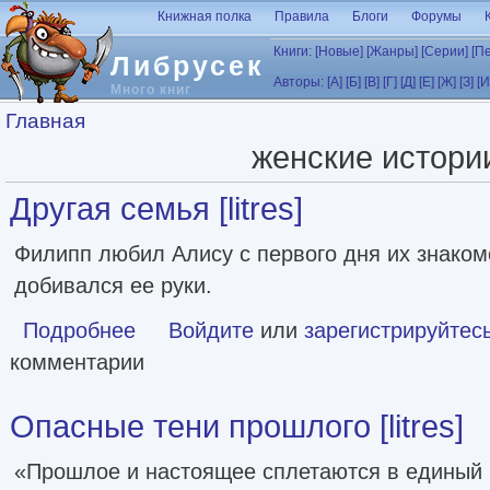
Перейти к основному содержанию
Книжная полка
Правила
Блоги
Форумы
Книги:
[Новые]
[Жанры]
[Серии]
[П
Либрусек
Авторы:
[А]
[Б]
[В]
[Г]
[Д]
[Е]
[Ж]
[З]
[И
Много книг
Вы здесь
Главная
женские истори
Другая семья [litres]
Филипп любил Алису с первого дня их знакомс
добивался ее руки.
Подробнее
о Другая семья [litres]
Войдите
или
зарегистрируйтес
комментарии
Опасные тени прошлого [litres]
«Прошлое и настоящее сплетаются в единый 