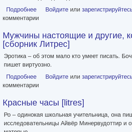
Подробнее
о Сады Казановы [сборник Литрес]
Войдите
или
зарегистрируйтес
комментарии
Мужчины настоящие и другие, к
[сборник Литрес]
Эротика – об этом мало кто умеет писать. Боч
пишет виртуозно.
Подробнее
о Мужчины настоящие и другие, которые так себе [сборн
Войдите
или
зарегистрируйтес
комментарии
Красные часы [litres]
Ро – одинокая школьная учительница, она п
исследовательницы Айвёр Минервудоттир и от
матерью.