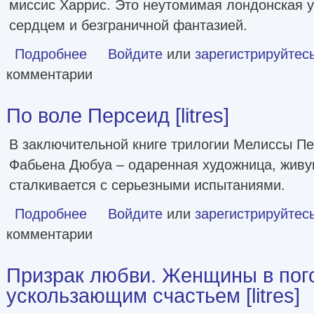
миссис Харрис. Это неутомимая лондонская 
сердцем и безграничной фантазией.
Подробнее
о Миссис Харрис едет в Париж. Миссис Харрис едет в Нью
Войдите
или
зарегистрируйтес
комментарии
По воле Персеид [litres]
В заключительной книге трилогии Мелиссы Пе
Фабьена Дюбуа – одаренная художница, живу
сталкивается с серьезными испытаниями.
Подробнее
о По воле Персеид [litres]
Войдите
или
зарегистрируйтес
комментарии
Призрак любви. Женщины в пог
ускользающим счастьем [litres]