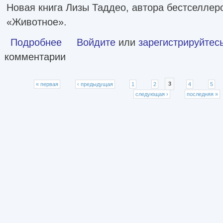
Новая книга Лизы Таддео, автора бестселле
«Животное».
Подробнее
о Призрак любви. Женщины в погоне за ускользающим сча
Войдите
или
зарегистрируйтес
комментарии
Страницы
« первая
‹ предыдущая
1
2
3
4
5
следующая ›
последняя »