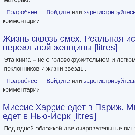
Подробнее
о Красные часы [litres]
Войдите
или
зарегистрируйтес
комментарии
Жизнь сквозь смех. Реальная и
нереальной женщины [litres]
Эта книга – не о головокружительном и легком
поклонников и жизни звезды.
Подробнее
о Жизнь сквозь смех. Реальная история нереальной женщ
Войдите
или
зарегистрируйтес
комментарии
Миссис Харрис едет в Париж. М
едет в Нью-Йорк [litres]
Под одной обложкой две очаровательные вин