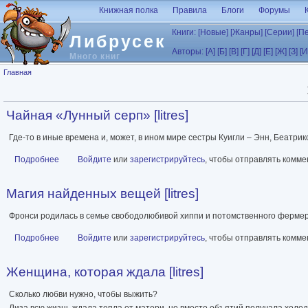
Перейти к основному содержанию
Книжная полка
Правила
Блоги
Форумы
Книги:
[Новые]
[Жанры]
[Серии]
[П
Либрусек
Авторы:
[А]
[Б]
[В]
[Г]
[Д]
[Е]
[Ж]
[З]
[И
Много книг
Вы здесь
Главная
Чайная «Лунный серп» [litres]
Где-то в иные времена и, может, в ином мире сестры Куигли – Энн, Беатрик
Подробнее
о Чайная «Лунный серп» [litres]
Войдите
или
зарегистрируйтесь
, чтобы отправлять комм
Магия найденных вещей [litres]
Фронси родилась в семье свободолюбивой хиппи и потомственного фермер
Подробнее
о Магия найденных вещей [litres]
Войдите
или
зарегистрируйтесь
, чтобы отправлять комм
Женщина, которая ждала [litres]
Сколько любви нужно, чтобы выжить?
Лиза всю жизнь ждала тепла от матери, но вместо объятий получала холод 