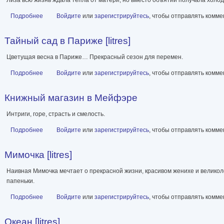
Подробнее
о Женщина, которая ждала [litres]
Войдите
или
зарегистрируйтесь
, чтобы отправлять комм
Тайный сад в Париже [litres]
Цветущая весна в Париже… Прекрасный сезон для перемен.
Подробнее
о Тайный сад в Париже [litres]
Войдите
или
зарегистрируйтесь
, чтобы отправлять комм
Книжный магазин в Мейфэре
Интриги, горе, страсть и смелость.
Подробнее
о Книжный магазин в Мейфэре
Войдите
или
зарегистрируйтесь
, чтобы отправлять комм
Мимочка [litres]
Наивная Мимочка мечтает о прекрасной жизни, красивом женихе и великол
папеньки.
Подробнее
о Мимочка [litres]
Войдите
или
зарегистрируйтесь
, чтобы отправлять комм
Океан [litres]