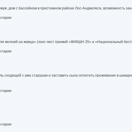
й муж, дом с бассейном в престижном районе Лос-Анджелеса, возможность за
ентарии
овля молний на живца» (лонг-лист премий «ФИКШН-35» и «Национальный бест
ентарии
ь сходящей с ума старушки и заставить сына оплатить проживание в шикар
ентарии
ентарии