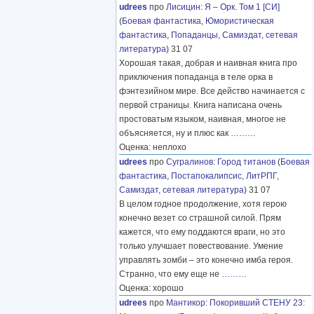
udrees
про
Лисицин
:
Я – Орк. Том 1 [СИ]
(
Боевая фантастика
,
Юмористическая
фантастика
,
Попаданцы
,
Самиздат, сетевая
литература
) 31 07
Хорошая такая, добрая и наивная книга про
приключения попаданца в теле орка в
фэнтезийном мире. Все действо начинается с
первой страницы. Книга написана очень
простоватым языком, наивная, многое не
объясняется, ну и плюс как
………
Оценка: неплохо
udrees
про
Сугралинов
:
Город титанов
(
Боевая
фантастика
,
Постапокалипсис
,
ЛитРПГ
,
Самиздат, сетевая литература
) 31 07
В целом годное продолжение, хотя герою
конечно везет со страшной силой. Прям
кажется, что ему поддаются враги, но это
только улучшает повествование. Умение
управлять зомби – это конечно имба героя.
Странно, что ему еще не
………
Оценка: хорошо
udrees
про
Мантикор
:
Покоривший СТЕНУ 23: