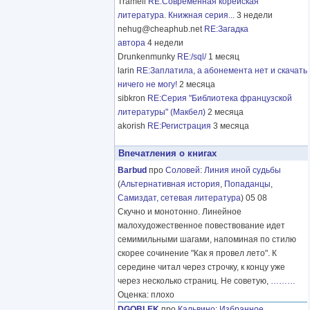
Tramell
RE:Современная корейская
литература. Книжная серия...
3 недели
nehug@cheaphub.net
RE:Загадка
автора
4 недели
Drunkenmunky
RE:/sql/
1 месяц
larin
RE:Заплатила, а абонемента нет и скачать
ничего не могу!
2 месяца
sibkron
RE:Серия "Библиотека французской
литературы" (Макбел)
2 месяца
akorish
RE:Регистрация
3 месяца
Впечатления о книгах
Barbud
про
Соловей
:
Линия иной судьбы
(
Альтернативная история
,
Попаданцы
,
Самиздат, сетевая литература
) 05 08
Скучно и монотонно. Линейное
малохудожественное повествование идет
семимильными шагами, напоминая по стилю
скорее сочинение "Как я провел лето". К
середине читал через строчку, к концу уже
через несколько страниц. Не советую,
………
Оценка: плохо
DGOBLEK
про
Кальвино
:
Избранное