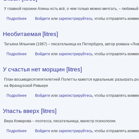
У главной героини Алины есть всё, о чем только можно мечтать, – любимы
Подробнее
о Океан [litres]
Войдите
или
зарегистрируйтесь
, чтобы отправлять комм
Необитаемая [litres]
Татьяна Млынчик (1987) – писательница из Петербурга, автор романа «Л
Подробнее
о Необитаемая [litres]
Войдите
или
зарегистрируйтесь
, чтобы отправлять комм
У счастья нет морщин [litres]
План восьмидесятипятилетней Полетты кажется идеальным: разыграть рол
на Французской Ривьере
Подробнее
о У счастья нет морщин [litres]
Войдите
или
зарегистрируйтесь
, чтобы отправлять комм
Упасть вверх [litres]
Вера Комарова – поэтесса, писательница, магистр психологии.
Подробнее
о Упасть вверх [litres]
Войдите
или
зарегистрируйтесь
, чтобы отправлять комм