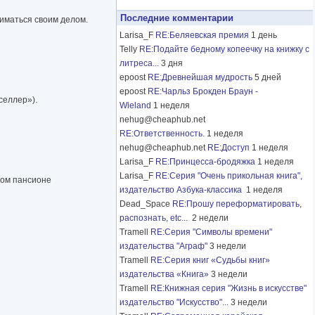
Последние комментарии
ниматься своим делом.
Larisa_F
RE:Беляевская премия
1 день
Telly
RE:Подайте бедному копеечку на книжку с
литреса...
3 дня
epoost
RE:Древнейшая мудрость
5 дней
epoost
RE:Чарльз Брокден Браун -
селлер»).
Wieland
1 неделя
nehug@cheaphub.net
RE:Ответственность.
1 неделя
nehug@cheaphub.net
RE:Доступ
1 неделя
Larisa_F
RE:Принцесса-бродяжка
1 неделя
Larisa_F
RE:Серия "Очень прикольная книга",
ном пансионе
издательство Азбука-классика
1 неделя
Dead_Space
RE:Прошу переформатировать,
распознать, etc...
2 недели
Tramell
RE:Серия "Символы времени"
издательства "Аграф"
3 недели
Tramell
RE:Серия книг «Судьбы книг»
издательства «Книга»
3 недели
Tramell
RE:Книжная серия "Жизнь в искусстве"
издательство "Искусство"...
3 недели