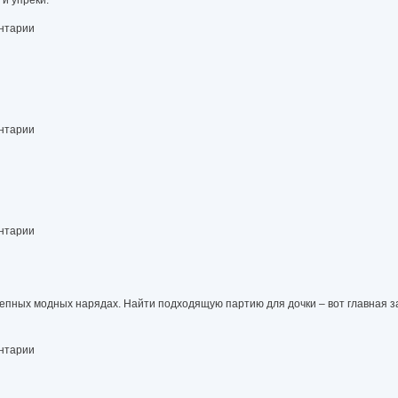
ентарии
ентарии
ентарии
епных модных нарядах. Найти подходящую партию для дочки – вот главная з
ентарии