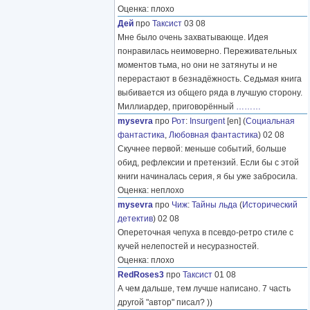
Оценка: плохо
Дей
про
Таксист
03 08
Мне было очень захватывающе. Идея
понравилась неимоверно. Переживательных
моментов тьма, но они не затянуты и не
перерастают в безнадёжность. Седьмая книга
выбивается из общего ряда в лучшую сторону.
Миллиардер, приговорённый
………
mysevra
про
Рот
:
Insurgent
[en] (
Социальная
фантастика
,
Любовная фантастика
) 02 08
Скучнее первой: меньше событий, больше
обид, рефлексии и претензий. Если бы с этой
книги начиналась серия, я бы уже забросила.
Оценка: неплохо
mysevra
про
Чиж
:
Тайны льда
(
Исторический
детектив
) 02 08
Опереточная чепуха в псевдо-ретро стиле с
кучей нелепостей и несуразностей.
Оценка: плохо
RedRoses3
про
Таксист
01 08
А чем дальше, тем лучше написано. 7 часть
другой "автор" писал? ))