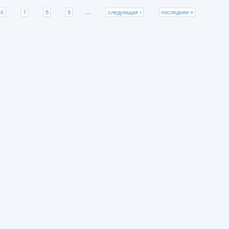
6
7
8
9
…
следующая ›
последняя »