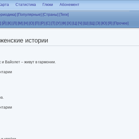
Карта
Статистика
Глюки
Абонемент
ериодика]
[Популярные]
[Страны]
[Теги]
]
[Й]
[К]
[Л]
[М]
[Н]
[О]
[П]
[Р]
[С]
[Т]
[У]
[Ф]
[Х]
[Ц]
[Ч]
[Ш]
[Щ]
[Э]
[Ю]
[Я]
[Прочее]
женские истории
с и Вайолет – живут в гармонии.
ентарии
а.
ентарии
и упрёки.