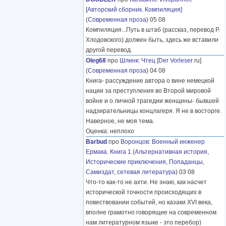
[Авторский сборник. Компиляция]
(
Современная проза
) 05 08
Компиляция...Путь в штаб (рассказ, перевод Р.
Хлодовского) должен быть, здесь же вставили
другой перевод.
Oleg68
про
Шлинк
:
Чтец
[
Der Vorleser
ru]
(
Современная проза
) 04 08
Книга- рассуждение автора о вине немецкой
нации за преступления во Второй мировой
войне и о личной трагедии женщины- бывшей
надзирательницы концлагеря. Я не в восторге.
Наверное, не моя тема.
Оценка: неплохо
Barbud
про
Воронцов
:
Военный инженер
Ермака. Книга 1
(
Альтернативная история
,
Исторические приключения
,
Попаданцы
,
Самиздат, сетевая литература
) 03 08
Что-то как-то не ахти. Не знаю, как насчет
исторической точности происходящих в
повествовании событий, но казаки XVI века,
вполне грамотно говорящие на современном
нам литературном языке - это перебор)