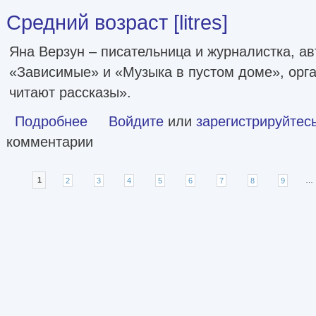
Средний возраст [litres]
Яна Верзун – писательница и журналистка, а
«Зависимые» и «Музыка в пустом доме», орг
читают рассказы».
Подробнее
о Средний возраст [litres]
Войдите
или
зарегистрируйтес
комментарии
Страницы
1
2
3
4
5
6
7
8
9
…