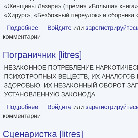
«Женщины Лазаря» (премия «Большая книга»
«Хирург», «Безбожный переулок» и сборника 
Подробнее
о Кот Блед [litres]
Войдите
или
зарегистрируйтес
комментарии
Пограничник [litres]
НЕЗАКОННОЕ ПОТРЕБЛЕНИЕ НАРКОТИЧЕСК
ПСИХОТРОПНЫХ ВЕЩЕСТВ, ИХ АНАЛОГОВ 
ЗДОРОВЬЮ, ИХ НЕЗАКОННЫЙ ОБОРОТ ЗАП
УСТАНОВЛЕННУЮ ЗАКОНОДА
Подробнее
о Пограничник [litres]
Войдите
или
зарегистрируйтес
комментарии
Сценаристка [litres]