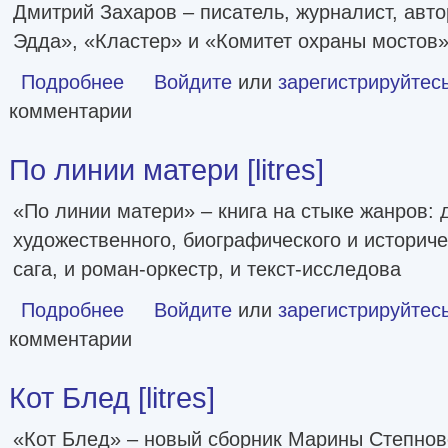
Дмитрий Захаров – писатель, журналист, авт
Эдда», «Кластер» и «Комитет охраны мостов»
Подробнее
о Репродуктор(ы) [litres]
Войдите
или
зарегистрируйтес
комментарии
По линии матери [litres]
«По линии матери» – книга на стыке жанров: 
художественного, биографического и историче
сага, и роман-оркестр, и текст-исследова
Подробнее
о По линии матери [litres]
Войдите
или
зарегистрируйтес
комментарии
Кот Блед [litres]
«Кот Блед» – новый сборник Марины Степнов