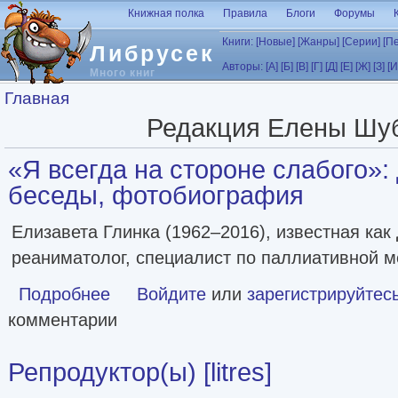
Перейти к основному содержанию
Книжная полка
Правила
Блоги
Форумы
Книги:
[Новые]
[Жанры]
[Серии]
[П
Либрусек
Авторы:
[А]
[Б]
[В]
[Г]
[Д]
[Е]
[Ж]
[З]
[И
Много книг
Вы здесь
Главная
Редакция Елены Шу
«Я всегда на стороне слабого»:
беседы, фотобиография
Елизавета Глинка (1962–2016), известная как 
реаниматолог, специалист по паллиативной м
Подробнее
о «Я всегда на стороне слабого»: дневники, беседы, ф
Войдите
или
зарегистрируйтес
комментарии
Репродуктор(ы) [litres]