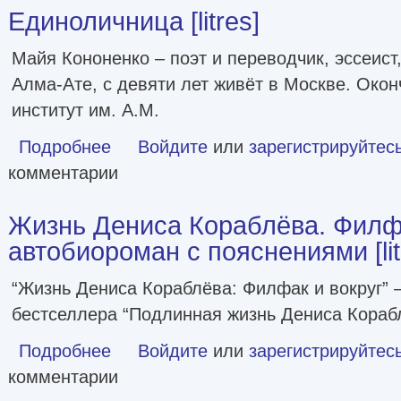
Единоличница [litres]
Майя Кононенко – поэт и переводчик, эссеист
Алма-Ате, с девяти лет живёт в Москве. Око
институт им. А.М.
Подробнее
о Единоличница [litres]
Войдите
или
зарегистрируйтес
комментарии
Жизнь Дениса Кораблёва. Филфа
автобиороман с пояснениями [lit
“Жизнь Дениса Кораблёва: Филфак и вокруг” 
бестселлера “Подлинная жизнь Дениса Кораб
Подробнее
о Жизнь Дениса Кораблёва. Филфак и вокруг: автобиорома
Войдите
или
зарегистрируйтес
комментарии