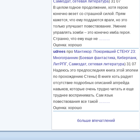
Самиздат, сетевая литература
) 31 07
В целом годное продолжение, хотя герою
конечно везет со страшной силой. Прям
кажется, что ему поддаются враги, но это
только улучшает повествование. Умение
управлять зомби – это конечно имба героя.
Странно, что ему еще не
………
Оценка: хорошо
udrees
про
Мантикор
:
Покоривший СТЕНУ 23:
Многогранник
(
Боевая фантастика
,
Киберпанк
,
ЛитРПГ
,
Самиздат, сетевая литература
) 31 07
Надеюсь это предпоследняя книга этой эпопеи
по прохождению Стены) В книге хоть радует
отсутствие подробных описаний апгрейда
навыков, которые очень трудно читать и еще
труднее воспринимать. Сам язык
повествования все такой
………
Оценка: хорошо
больше впечатлений