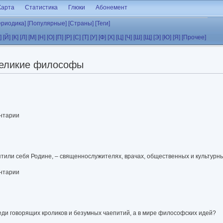
Карта
Статистика
Глюки
Абонемент
ериодика]
[Популярные]
[Страны]
[Теги]
]
[Й]
[К]
[Л]
[М]
[Н]
[О]
[П]
[Р]
[С]
[Т]
[У]
[Ф]
[Х]
[Ц]
[Ч]
[Ш]
[Щ]
[Э]
[Ю]
[Я]
[Прочее]
еликие философы
ентарии
вятили себя Родине, – священнослужителях, врачах, общественных и культурн
ентарии
реди говорящих кроликов и безумных чаепитий, а в мире философских идей?