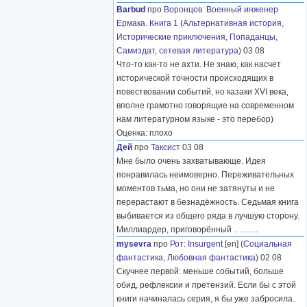
Barbud
про
Воронцов
:
Военный инженер
Ермака. Книга 1
(
Альтернативная история
,
Исторические приключения
,
Попаданцы
,
Самиздат, сетевая литература
) 03 08
Что-то как-то не ахти. Не знаю, как насчет
исторической точности происходящих в
повествовании событий, но казаки XVI века,
вполне грамотно говорящие на современном
нам литературном языке - это перебор)
Оценка: плохо
Дей
про
Таксист
03 08
Мне было очень захватывающе. Идея
понравилась неимоверно. Переживательных
моментов тьма, но они не затянуты и не
перерастают в безнадёжность. Седьмая книга
выбивается из общего ряда в лучшую сторону.
Миллиардер, приговорённый
………
mysevra
про
Рот
:
Insurgent
[en] (
Социальная
фантастика
,
Любовная фантастика
) 02 08
Скучнее первой: меньше событий, больше
обид, рефлексии и претензий. Если бы с этой
книги начиналась серия, я бы уже забросила.