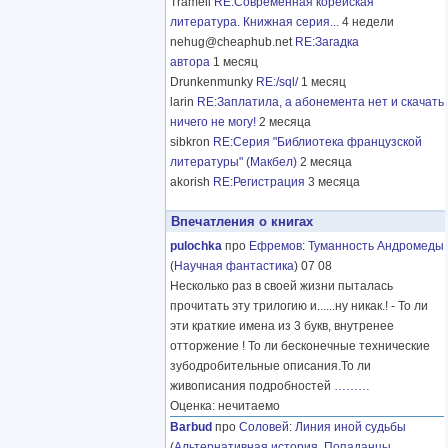
Tramell
RE:Современная корейская
литература. Книжная серия...
4 недели
nehug@cheaphub.net
RE:Загадка
автора
1 месяц
Drunkenmunky
RE:/sql/
1 месяц
larin
RE:Заплатила, а абонемента нет и скачать
ничего не могу!
2 месяца
sibkron
RE:Серия "Библиотека французской
литературы" (Макбел)
2 месяца
akorish
RE:Регистрация
3 месяца
Впечатления о книгах
pulochka
про
Ефремов
:
Туманность Андромеды
(
Научная фантастика
) 07 08
Несколько раз в своей жизни пыталась
прочитать эту трилогию и......ну никак.! - То ли
эти краткие имена из 3 букв, внутренее
отторжение ! То ли бесконечные технические
зубодробительные описания.То ли
живописания подробностей
………
Оценка: нечитаемо
Barbud
про
Соловей
:
Линия иной судьбы
(
Альтернативная история
,
Попаданцы
,