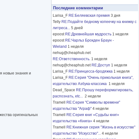
Последние комментарии
Larisa_F
RE:Беляевская премия
3 дня
Telly
RE:Подайте бедному копеечку на книжку с
литреса...
5 дней
epoost
RE:Древнейшая мудрость
1 неделя
epoost
RE:Чарльз Брокден Браун -
Wieland
1 неделя
nehug@cheaphub.net
RE:Ответственность.
1 неделя
nehug@cheaphub.net
RE:Доступ
1 неделя
Larisa_F
RE:Принцесса-бродяжка
1 неделя
ая новые знания и
Larisa_F
RE:Серия "Очень прикольная книга",
издательство Азбука-классика
1 неделя
Dead_Space
RE:Прошу переформатировать,
распознать, etc...
2 недели
Tramell
RE:Серия "Символы времени"
издательства "Аграф"
4 недели
ожества оригинальных
Tramell
RE:Серия книг «Судьбы книг»
издательства «Книга»
4 недели
Tramell
RE:Книжная серия "Жизнь в искусстве"
издательство "Искусство"...
4 недели