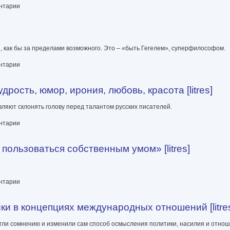
ентарии
 как бы за пределами возможного. Это – «быть Гегелем», суперфилософом.
ентарии
рость, юмор, ирония, любовь, красота [litres]
ляют склонять голову перед талантом русских писателей.
ирония, любовь, красота [litres]
ентарии
ользоваться собственным умом» [litres]
собственным умом» [litres]
ентарии
ки в концепциях международных отношений [litre
гли сомнению и изменили сам способ осмысления политики, насилия и отно