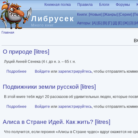
Перейти к основному содержанию
Книжная полка
Правила
Блоги
Форумы
Книги:
[Новые]
[Жанры]
[Серии]
[П
Либрусек
Авторы:
[А]
[Б]
[В]
[Г]
[Д]
[Е]
[Ж]
[З]
[И
Много книг
Вы здесь
Главная
в
О природе [litres]
Луций Анней Сенека (4 г. до н. э. – 65 г. н.
Подробнее
о О природе [litres]
Войдите
или
зарегистрируйтесь
, чтобы отправлять комм
Подвижники земли русской [litres]
В этой книге тебя ждут 20 рассказов об удивительных людях, которые пос
Подробнее
о Подвижники земли русской [litres]
Войдите
или
зарегистрируйтесь
, чтобы отправлять комм
Алиса в Стране Идей. Как жить? [litres]
Что получится, если героиня «Алисы в Стране чудес» вдруг окажется не с