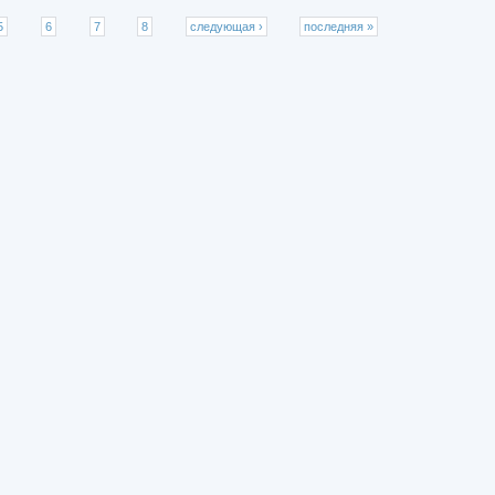
5
6
7
8
следующая ›
последняя »