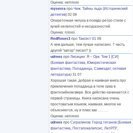
Оценка: неплохо
mysevra
про
Чиж
:
Тайны льда
(
Исторический
детектив
) 02 08
Опереточная чепуха в псевдо-ретро стиле с
кучей нелепостей и несуразностей.
Оценка: плохо
RedRoses3
про
Таксист
01 08
А чем дальше, тем лучше написано. 7 часть
другой "автор" писал? ))
udrees
про
Лисицин
:
Я – Орк. Том 1 [СИ]
(
Боевая фантастика
,
Юмористическая
фантастика
,
Попаданцы
,
Самиздат, сетевая
литература
) 31 07
Хорошая такая, добрая и наивная книга про
приключения попаданца в теле орка в
фэнтезийном мире. Все действо начинается с
первой страницы. Книга написана очень
простоватым языком, наивная, многое не
объясняется, ну и плюс как
………
Оценка: неплохо
udrees
про
Сугралинов
:
Город титанов
(
Боевая
фантастика
,
Постапокалипсис
,
ЛитРПГ
,