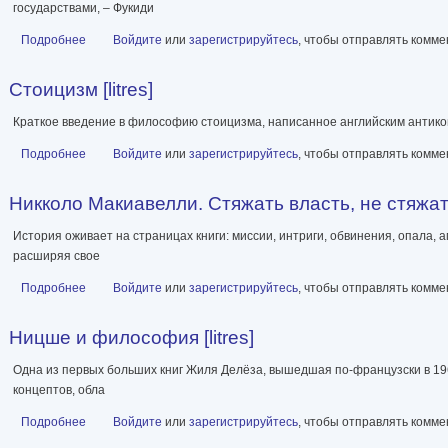
государствами, – Фукиди
Подробнее
о Конфликт, война и революция: Проблема политики в концепц
Войдите
или
зарегистрируйтесь
, чтобы отправлять комм
Стоицизм [litres]
Краткое введение в философию стоицизма, написанное английским антик
Подробнее
о Стоицизм [litres]
Войдите
или
зарегистрируйтесь
, чтобы отправлять комм
Никколо Макиавелли. Стяжать власть, не стяжать 
История оживает на страницах книги: миссии, интриги, обвинения, опала
расширяя свое
Подробнее
о Никколо Макиавелли. Стяжать власть, не стяжать славу [litres
Войдите
или
зарегистрируйтесь
, чтобы отправлять комм
Ницше и философия [litres]
Одна из первых больших книг Жиля Делёза, вышедшая по-французски в 1
концептов, обла
Подробнее
о Ницше и философия [litres]
Войдите
или
зарегистрируйтесь
, чтобы отправлять комм