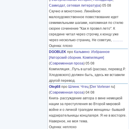
Самиздат, сетевая литература
) 05 08
Скучно и монотонно. Линейное
малохудожественное повествование идет
семимильными шагами, напоминая по стилю
скорее сочинение "Как я провел лето". К
середине читал через строчку, к концу уже
через несколько страниц. Не советую,
………
Оценка: плохо
DGOBLEK
про
Кальвино
:
Избранное
[Авторский сборник. Компиляция]
(
Современная проза
) 05 08
Компиляция...Путь в штаб (рассказ, перевод Р.
Хлодовского) должен быть, здесь же вставили
другой перевод.
Oleg68
про
Шлинк
:
Чтец
[
Der Vorleser
ru]
(
Современная проза
) 04 08
Книга- рассуждение автора о вине немецкой
нации за преступления во Второй мировой
войне и о личной трагедии женщины- бывшей
надзирательницы концлагеря. Я не в восторге.
Наверное, не моя тема.
Оценка: неплохо