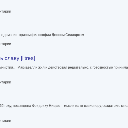
иях международных отношений [litres]
ентарии
оведом и историком философии Джоном Селларсом.
ентарии
славу [litres]
, амнистия… Макиавелли жил и действовал решительно, с готовностью приним
]
ентарии
962 году, посвящена Фридриху Ницше – мыслителю-визионеру, создателю мн
ентарии