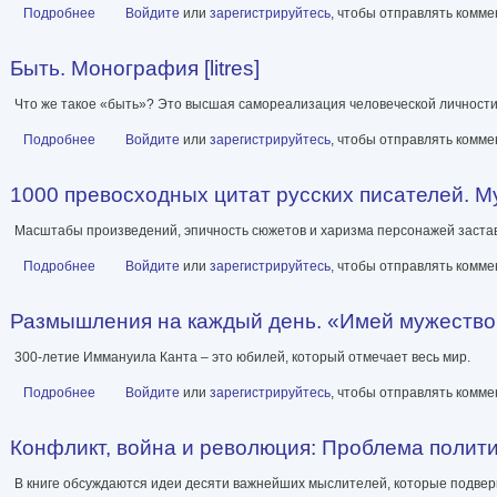
Подробнее
о Алиса в Стране Идей. Как жить? [litres]
Войдите
или
зарегистрируйтесь
, чтобы отправлять комм
Быть. Монография [litres]
Что же такое «быть»? Это высшая самореализация человеческой личности,
Подробнее
о Быть. Монография [litres]
Войдите
или
зарегистрируйтесь
, чтобы отправлять комм
1000 превосходных цитат русских писателей. Муд
Масштабы произведений, эпичность сюжетов и харизма персонажей застав
Подробнее
о 1000 превосходных цитат русских писателей. Мудрость, юмор, 
Войдите
или
зарегистрируйтесь
, чтобы отправлять комм
Размышления на каждый день. «Имей мужество п
300-летие Иммануила Канта – это юбилей, который отмечает весь мир.
Подробнее
о Размышления на каждый день. «Имей мужество пользоваться 
Войдите
или
зарегистрируйтесь
, чтобы отправлять комм
Конфликт, война и революция: Проблема полити
В книге обсуждаются идеи десяти важнейших мыслителей, которые подвер