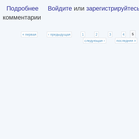
Подробнее
о Путешествия Гулливера [litres]
Войдите
или
зарегистрируйтес
комментарии
Страницы
« первая
‹ предыдущая
1
2
3
4
5
следующая ›
последняя »