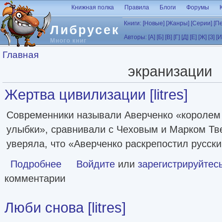
Перейти к основному содержанию
Книжная полка
Правила
Блоги
Форумы
Книги:
[Новые]
[Жанры]
[Серии]
[П
Либрусек
Авторы:
[А]
[Б]
[В]
[Г]
[Д]
[Е]
[Ж]
[З]
[И
Много книг
Вы здесь
Главная
экранизации
Жертва цивилизации [litres]
Современники называли Аверченко «королем
улыбки», сравнивали с Чеховым и Марком Тв
уверяла, что «Аверченко раскрепостил русс
Подробнее
о Жертва цивилизации [litres]
Войдите
или
зарегистрируйтес
комментарии
Люби снова [litres]