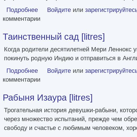
Подробнее
о Джейн Эйр [litres]
Войдите
или
зарегистрируйтес
комментарии
Таинственный сад [litres]
Когда родители десятилетней Мери Леннокс у
покинуть родную Индию и отправиться в Англ
Подробнее
о Таинственный сад [litres]
Войдите
или
зарегистрируйтес
комментарии
Рабыня Изаура [litres]
Трогательная история девушки-рабыни, котор
через множество испытаний, прежде чем обр
свободу и счастье с любимым человеком, хор