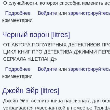
О случайности, которая способна изменить вс
Подробнее
о Люби снова [litres]
Войдите
или
зарегистрируйтес
комментарии
Черный ворон [litres]
ОТ АВТОРА ПОПУЛЯРНЫХ ДЕТЕКТИВОВ ПР
ЦИКЛ КНИГ ПРО ДЕТЕКТИВА ДЖИММИ ПЕРЕ
СЕРИАЛА «ШЕТЛАНД»
Подробнее
о Черный ворон [litres]
Войдите
или
зарегистрируйтес
комментарии
Джейн Эйр [litres]
Джейн Эйр, воспитанница пансионата для бед
устраивается гувернанткой в поместье Тернф