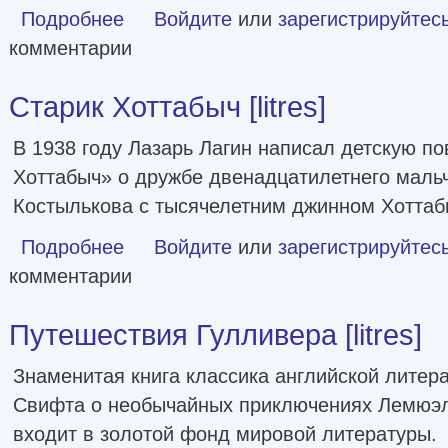
Подробнее
о Путь к причалу (сборник) [litres]
Войдите
или
зарегистрируйтес
комментарии
Старик Хоттабыч [litres]
В 1938 году Лазарь Лагин написал детскую по
Хоттабыч» о дружбе двенадцатилетнего маль
Костылькова с тысячелетним джинном Хоттаб
Подробнее
о Старик Хоттабыч [litres]
Войдите
или
зарегистрируйтес
комментарии
Путешествия Гулливера [litres]
Знаменитая книга классика английской литер
Свифта о необычайных приключениях Лемюэл
входит в золотой фонд мировой литературы.