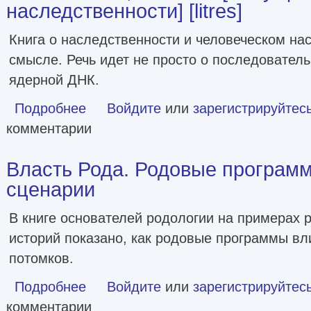
наследственности] [litres]
Книга о наследственности и человеческом н
смысле. Речь идет не просто о последователь
ядерной ДНК.
Подробнее
о Она смеется, как мать [Могущество и причуды наследств
Войдите
или
зарегистрируйтес
комментарии
Власть Рода. Родовые програм
сценарии
В книге основателей родологии на примерах
историй показано, как родовые программы вл
потомков.
Подробнее
о Власть Рода. Родовые программы и жизненные сцена
Войдите
или
зарегистрируйтес
комментарии