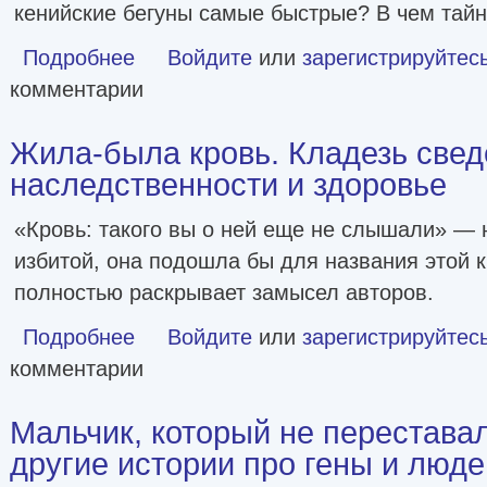
кенийские бегуны самые быстрые? В чем тай
Подробнее
о Генетическая лотерея
Войдите
или
зарегистрируйтес
комментарии
Жила-была кровь. Кладезь свед
наследственности и здоровье
«Кровь: такого вы о ней еще не слышали» — 
избитой, она подошла бы для названия этой к
полностью раскрывает замысел авторов.
Подробнее
о Жила-была кровь. Кладезь сведений о нашей наследс
Войдите
или
зарегистрируйтес
комментарии
Мальчик, который не перестава
другие истории про гены и люде