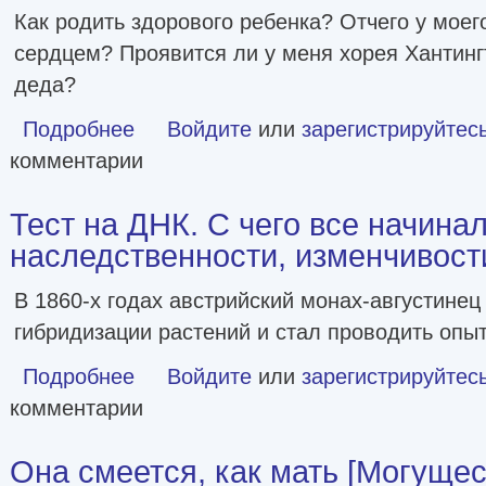
Как родить здорового ребенка? Отчего у моег
сердцем? Проявится ли у меня хорея Хантингт
деда?
Подробнее
о Мальчик, который не переставал расти… и другие ист
Войдите
или
зарегистрируйтес
комментарии
Тест на ДНК. С чего все начина
наследственности, изменчивост
В 1860-х годах австрийский монах-августинец
гибридизации растений и стал проводить опыт
Подробнее
о Тест на ДНК. С чего все начиналось? О наследственн
Войдите
или
зарегистрируйтес
комментарии
Она смеется, как мать [Могуще