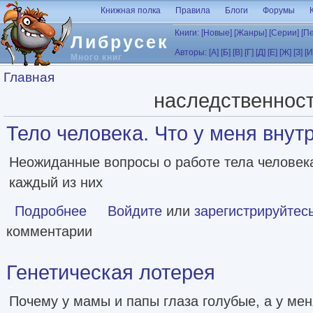
Перейти к основному содержанию
Книжная полка
Правила
Блоги
Форумы
Книги:
[Новые]
[Жанры]
[Серии]
[П
Либрусек
Авторы:
[А]
[Б]
[В]
[Г]
[Д]
[Е]
[Ж]
[З]
[И
Много книг
Вы здесь
Главная
наследственнос
Тело человека. Что у меня внутри
Неожиданные вопросы о работе тела человека
каждый из них
Подробнее
о Тело человека. Что у меня внутри? [litres]
Войдите
или
зарегистрируйтес
комментарии
Генетическая лотерея
Почему у мамы и папы глаза голубые, а у ме