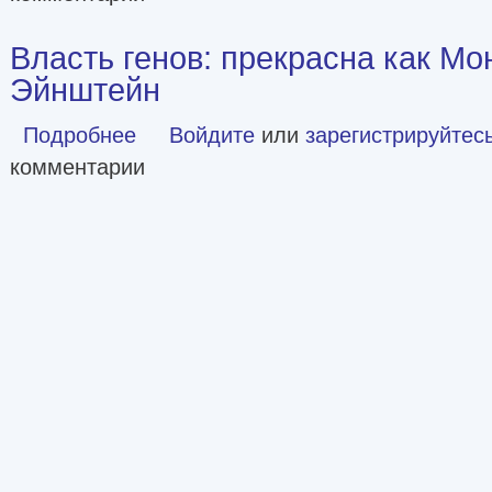
Власть генов: прекрасна как Мо
Эйнштейн
Подробнее
о Власть генов: прекрасна как Монро, умен как Эйнштей
Войдите
или
зарегистрируйтес
комментарии