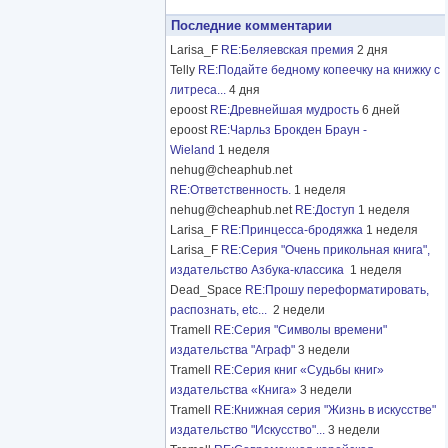
Последние комментарии
Larisa_F
RE:Беляевская премия
2 дня
Telly
RE:Подайте бедному копеечку на книжку с
литреса...
4 дня
epoost
RE:Древнейшая мудрость
6 дней
epoost
RE:Чарльз Брокден Браун -
Wieland
1 неделя
nehug@cheaphub.net
RE:Ответственность.
1 неделя
nehug@cheaphub.net
RE:Доступ
1 неделя
Larisa_F
RE:Принцесса-бродяжка
1 неделя
Larisa_F
RE:Серия "Очень прикольная книга",
издательство Азбука-классика
1 неделя
Dead_Space
RE:Прошу переформатировать,
распознать, etc...
2 недели
Tramell
RE:Серия "Символы времени"
издательства "Аграф"
3 недели
Tramell
RE:Серия книг «Судьбы книг»
издательства «Книга»
3 недели
Tramell
RE:Книжная серия "Жизнь в искусстве"
издательство "Искусство"...
3 недели