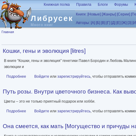
Перейти к основному содержанию
Книжная полка
Правила
Блоги
Форумы
Книги:
[Новые]
[Жанры]
[Серии]
[П
Либрусек
Авторы:
[А]
[Б]
[В]
[Г]
[Д]
[Е]
[Ж]
[З]
[И
Много книг
Вы здесь
Главная
Кошки, гены и эволюция [litres]
В книге “Кошки, гены и эволюция” генетики Павел Бородин и Любовь Малин
эволюции и
Подробнее
о Кошки, гены и эволюция [litres]
Войдите
или
зарегистрируйтесь
, чтобы отправлять комм
Путь розы. Внутри цветочного бизнеса. Как выво
Цветы – это не только приятный подарок или хобби.
Подробнее
о Путь розы. Внутри цветочного бизнеса. Как выводят и продаю
Войдите
или
зарегистрируйтесь
, чтобы отправлять комм
Она смеется, как мать [Могущество и причуды нас
Книга о наследственности и человеческом наследии в самом широком смысл