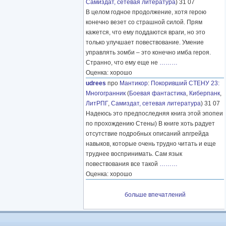
Самиздат, сетевая литература
) 31 07
В целом годное продолжение, хотя герою
конечно везет со страшной силой. Прям
кажется, что ему поддаются враги, но это
только улучшает повествование. Умение
управлять зомби – это конечно имба героя.
Странно, что ему еще не
………
Оценка: хорошо
udrees
про
Мантикор
:
Покоривший СТЕНУ 23:
Многогранник
(
Боевая фантастика
,
Киберпанк
,
ЛитРПГ
,
Самиздат, сетевая литература
) 31 07
Надеюсь это предпоследняя книга этой эпопеи
по прохождению Стены) В книге хоть радует
отсутствие подробных описаний апгрейда
навыков, которые очень трудно читать и еще
труднее воспринимать. Сам язык
повествования все такой
………
Оценка: хорошо
больше впечатлений