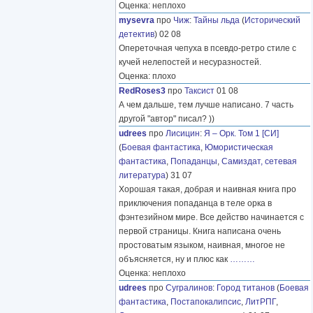
Оценка: неплохо
mysevra
про
Чиж
:
Тайны льда
(
Исторический
детектив
) 02 08
Опереточная чепуха в псевдо-ретро стиле с
кучей нелепостей и несуразностей.
Оценка: плохо
RedRoses3
про
Таксист
01 08
А чем дальше, тем лучше написано. 7 часть
другой "автор" писал? ))
udrees
про
Лисицин
:
Я – Орк. Том 1 [СИ]
(
Боевая фантастика
,
Юмористическая
фантастика
,
Попаданцы
,
Самиздат, сетевая
литература
) 31 07
Хорошая такая, добрая и наивная книга про
приключения попаданца в теле орка в
фэнтезийном мире. Все действо начинается с
первой страницы. Книга написана очень
простоватым языком, наивная, многое не
объясняется, ну и плюс как
………
Оценка: неплохо
udrees
про
Сугралинов
:
Город титанов
(
Боевая
фантастика
,
Постапокалипсис
,
ЛитРПГ
,