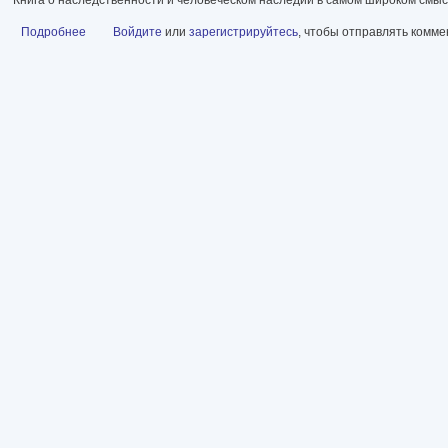
Подробнее
о Она смеется, как мать [Могущество и причуды наследственности
Войдите
или
зарегистрируйтесь
, чтобы отправлять комм