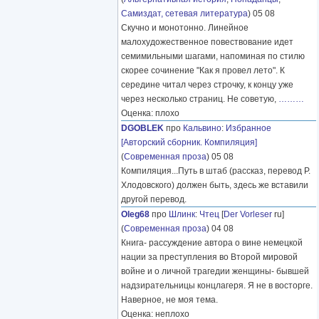
Самиздат, сетевая литература
) 05 08
Скучно и монотонно. Линейное
малохудожественное повествование идет
семимильными шагами, напоминая по стилю
скорее сочинение "Как я провел лето". К
середине читал через строчку, к концу уже
через несколько страниц. Не советую,
………
Оценка: плохо
DGOBLEK
про
Кальвино
:
Избранное
[Авторский сборник. Компиляция]
(
Современная проза
) 05 08
Компиляция...Путь в штаб (рассказ, перевод Р.
Хлодовского) должен быть, здесь же вставили
другой перевод.
Oleg68
про
Шлинк
:
Чтец
[
Der Vorleser
ru]
(
Современная проза
) 04 08
Книга- рассуждение автора о вине немецкой
нации за преступления во Второй мировой
войне и о личной трагедии женщины- бывшей
надзирательницы концлагеря. Я не в восторге.
Наверное, не моя тема.
Оценка: неплохо