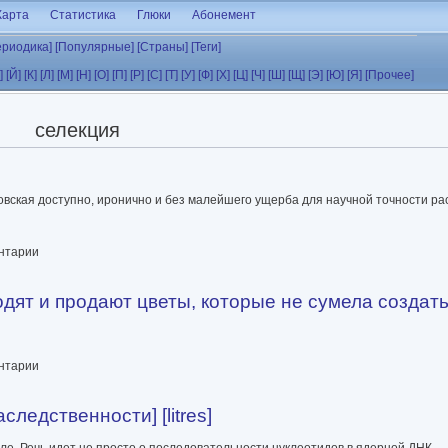
Карта
Статистика
Глюки
Абонемент
ериодика]
[Популярные]
[Страны]
[Теги]
]
[Й]
[К]
[Л]
[М]
[Н]
[О]
[П]
[Р]
[С]
[Т]
[У]
[Ф]
[Х]
[Ц]
[Ч]
[Ш]
[Щ]
[Э]
[Ю]
[Я]
[Прочее]
селекция
овская доступно, иронично и без малейшего ущерба для научной точности рас
ентарии
дят и продают цветы, которые не сумела создать п
т цветы, которые не сумела создать природа [litres]
ентарии
ледственности] [litres]
е. Речь идет не просто о последовательности нуклеотидов в ядерной ДНК.