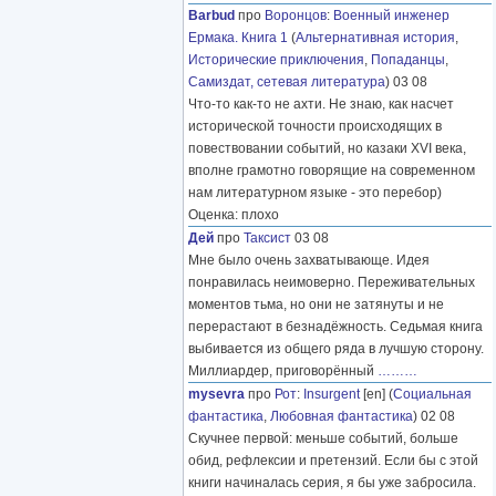
Barbud
про
Воронцов
:
Военный инженер
Ермака. Книга 1
(
Альтернативная история
,
Исторические приключения
,
Попаданцы
,
Самиздат, сетевая литература
) 03 08
Что-то как-то не ахти. Не знаю, как насчет
исторической точности происходящих в
повествовании событий, но казаки XVI века,
вполне грамотно говорящие на современном
нам литературном языке - это перебор)
Оценка: плохо
Дей
про
Таксист
03 08
Мне было очень захватывающе. Идея
понравилась неимоверно. Переживательных
моментов тьма, но они не затянуты и не
перерастают в безнадёжность. Седьмая книга
выбивается из общего ряда в лучшую сторону.
Миллиардер, приговорённый
………
mysevra
про
Рот
:
Insurgent
[en] (
Социальная
фантастика
,
Любовная фантастика
) 02 08
Скучнее первой: меньше событий, больше
обид, рефлексии и претензий. Если бы с этой
книги начиналась серия, я бы уже забросила.