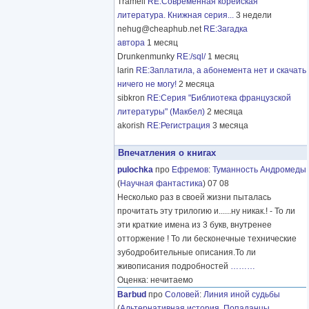
Tramell
RE:Современная корейская
литература. Книжная серия...
3 недели
nehug@cheaphub.net
RE:Загадка
автора
1 месяц
Drunkenmunky
RE:/sql/
1 месяц
larin
RE:Заплатила, а абонемента нет и скачать
ничего не могу!
2 месяца
sibkron
RE:Серия "Библиотека французской
литературы" (Макбел)
2 месяца
akorish
RE:Регистрация
3 месяца
Впечатления о книгах
pulochka
про
Ефремов
:
Туманность Андромеды
(
Научная фантастика
) 07 08
Несколько раз в своей жизни пыталась
прочитать эту трилогию и......ну никак.! - То ли
эти краткие имена из 3 букв, внутренее
отторжение ! То ли бесконечные технические
зубодробительные описания.То ли
живописания подробностей
………
Оценка: нечитаемо
Barbud
про
Соловей
:
Линия иной судьбы
(
Альтернативная история
,
Попаданцы
,