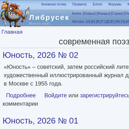
Перейти к основному содержанию
Книжная полка
Правила
Блоги
Форумы
Книги:
[Новые]
[Жанры]
[Серии]
[П
Либрусек
Авторы:
[А]
[Б]
[В]
[Г]
[Д]
[Е]
[Ж]
[З]
[И
Много книг
Вы здесь
Главная
современная поэ
Юность, 2026 № 02
«Юность» – советский, затем российский лите
художественный иллюстрированный журнал д
в Москве с 1955 года.
Подробнее
о Юность, 2026 № 02
Войдите
или
зарегистрируйтес
комментарии
Юность, 2026 № 01