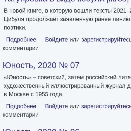
В новой книге, в которую вошли тексты 2021–
Цибуля продолжает заявленную ранее линию 
поэтики.
Подробнее
о Татуировка в виде косули [litres]
Войдите
или
зарегистрируйтес
комментарии
Юность, 2020 № 07
«Юность» – советский, затем российский лите
художественный иллюстрированный журнал д
в Москве с 1955 года.
Подробнее
о Юность, 2020 № 07
Войдите
или
зарегистрируйтес
комментарии