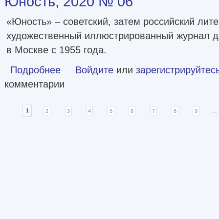
Юность, 2020 № 06
«Юность» – советский, затем российский лите
художественный иллюстрированный журнал д
в Москве с 1955 года.
Подробнее
о Юность, 2020 № 06
Войдите
или
зарегистрируйтес
комментарии
Страницы
1
2
3
4
5
6
7
8
9
…