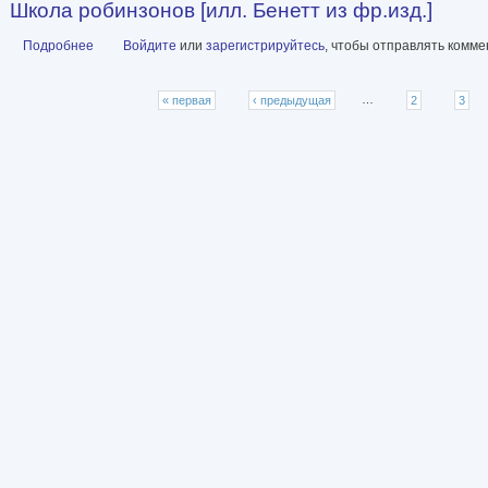
Школа робинзонов [илл. Бенетт из фр.изд.]
Подробнее
о Школа робинзонов [илл. Бенетт из фр.изд.]
Войдите
или
зарегистрируйтесь
, чтобы отправлять комм
Страницы
« первая
‹ предыдущая
…
2
3