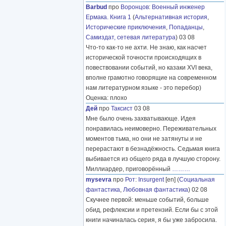
Barbud
про
Воронцов
:
Военный инженер
Ермака. Книга 1
(
Альтернативная история
,
Исторические приключения
,
Попаданцы
,
Самиздат, сетевая литература
) 03 08
Что-то как-то не ахти. Не знаю, как насчет
исторической точности происходящих в
повествовании событий, но казаки XVI века,
вполне грамотно говорящие на современном
нам литературном языке - это перебор)
Оценка: плохо
Дей
про
Таксист
03 08
Мне было очень захватывающе. Идея
понравилась неимоверно. Переживательных
моментов тьма, но они не затянуты и не
перерастают в безнадёжность. Седьмая книга
выбивается из общего ряда в лучшую сторону.
Миллиардер, приговорённый
………
mysevra
про
Рот
:
Insurgent
[en] (
Социальная
фантастика
,
Любовная фантастика
) 02 08
Скучнее первой: меньше событий, больше
обид, рефлексии и претензий. Если бы с этой
книги начиналась серия, я бы уже забросила.