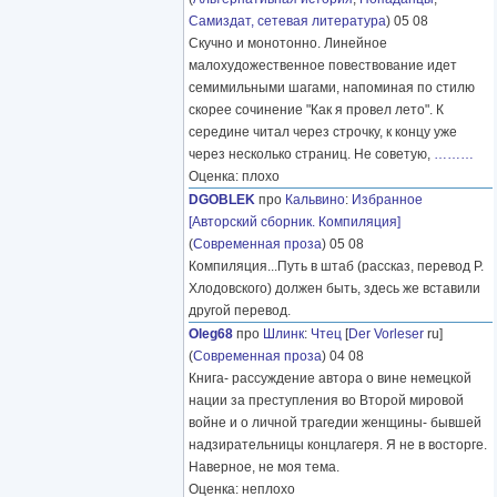
Самиздат, сетевая литература
) 05 08
Скучно и монотонно. Линейное
малохудожественное повествование идет
семимильными шагами, напоминая по стилю
скорее сочинение "Как я провел лето". К
середине читал через строчку, к концу уже
через несколько страниц. Не советую,
………
Оценка: плохо
DGOBLEK
про
Кальвино
:
Избранное
[Авторский сборник. Компиляция]
(
Современная проза
) 05 08
Компиляция...Путь в штаб (рассказ, перевод Р.
Хлодовского) должен быть, здесь же вставили
другой перевод.
Oleg68
про
Шлинк
:
Чтец
[
Der Vorleser
ru]
(
Современная проза
) 04 08
Книга- рассуждение автора о вине немецкой
нации за преступления во Второй мировой
войне и о личной трагедии женщины- бывшей
надзирательницы концлагеря. Я не в восторге.
Наверное, не моя тема.
Оценка: неплохо