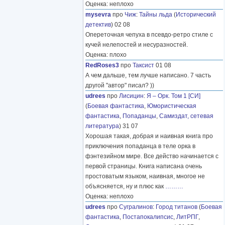
Оценка: неплохо
mysevra
про
Чиж
:
Тайны льда
(
Исторический
детектив
) 02 08
Опереточная чепуха в псевдо-ретро стиле с
кучей нелепостей и несуразностей.
Оценка: плохо
RedRoses3
про
Таксист
01 08
А чем дальше, тем лучше написано. 7 часть
другой "автор" писал? ))
udrees
про
Лисицин
:
Я – Орк. Том 1 [СИ]
(
Боевая фантастика
,
Юмористическая
фантастика
,
Попаданцы
,
Самиздат, сетевая
литература
) 31 07
Хорошая такая, добрая и наивная книга про
приключения попаданца в теле орка в
фэнтезийном мире. Все действо начинается с
первой страницы. Книга написана очень
простоватым языком, наивная, многое не
объясняется, ну и плюс как
………
Оценка: неплохо
udrees
про
Сугралинов
:
Город титанов
(
Боевая
фантастика
,
Постапокалипсис
,
ЛитРПГ
,