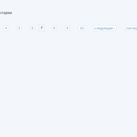
ентарии
4
5
6
7
8
9
10
следующая ›
после