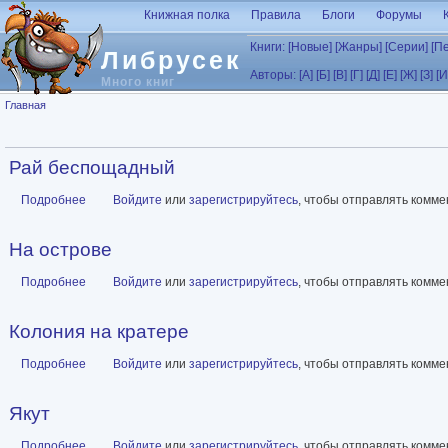
Перейти к основному содержанию
Книжная полка
Правила
Блоги
Форумы
Книги:
[Новые]
[Жанры]
[Серии]
[П
Либрусек
Авторы:
[А]
[Б]
[В]
[Г]
[Д]
[Е]
[Ж]
[З]
[И
Много книг
Вы здесь
Главная
Рай беспощадный
Подробнее
о Рай беспощадный
Войдите
или
зарегистрируйтесь
, чтобы отправлять комм
На острове
Подробнее
о На острове
Войдите
или
зарегистрируйтесь
, чтобы отправлять комм
Колония на кратере
Подробнее
о Колония на кратере
Войдите
или
зарегистрируйтесь
, чтобы отправлять комм
Якут
Подробнее
о Якут
Войдите
или
зарегистрируйтесь
, чтобы отправлять комм