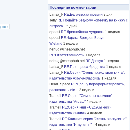
Последние комментарии
Larisa_F
RE:Беляевская премия
3 дня
Telly
RE:Подайте бедному копеечку на книжку с
литреса...
5 дней
дняя »
epoost
RE:Древнейшая мудрость
1 неделя
epoost
RE:Чарльз Брокден Браун -
Wieland
1 неделя
nehug@cheaphub.net
RE:Ответственность.
1 неделя
nehug@cheaphub.net
RE:Доступ
1 неделя
Larisa_F
RE:Принцесса-бродяжка
1 неделя
Larisa_F
RE:Серия "Очень прикольная книга",
издательство Азбука-классика
1 неделя
Dead_Space
RE:Прошу переформатировать,
распознать, etc...
2 недели
Tramell
RE:Серия "Символы времени"
издательства "Аграф"
4 недели
Tramell
RE:Серия книг «Судьбы книг»
издательства «Книга»
4 недели
Tramell
RE:Книжная серия "Жизнь в искусстве"
издательство "Искусство"...
4 недели