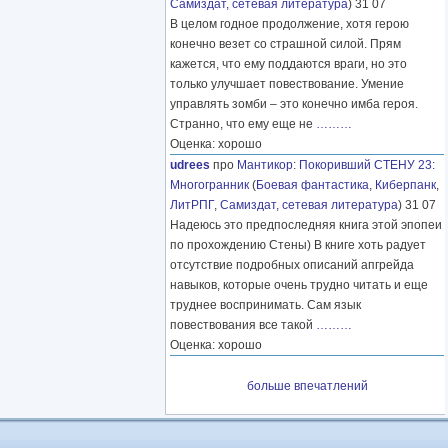
Самиздат, сетевая литература
) 31 07
В целом годное продолжение, хотя герою
конечно везет со страшной силой. Прям
кажется, что ему поддаются враги, но это
только улучшает повествование. Умение
управлять зомби – это конечно имба героя.
Странно, что ему еще не
………
Оценка: хорошо
udrees
про
Мантикор
:
Покоривший СТЕНУ 23:
Многогранник
(
Боевая фантастика
,
Киберпанк
,
ЛитРПГ
,
Самиздат, сетевая литература
) 31 07
Надеюсь это предпоследняя книга этой эпопеи
по прохождению Стены) В книге хоть радует
отсутствие подробных описаний апгрейда
навыков, которые очень трудно читать и еще
труднее воспринимать. Сам язык
повествования все такой
………
Оценка: хорошо
больше впечатлений