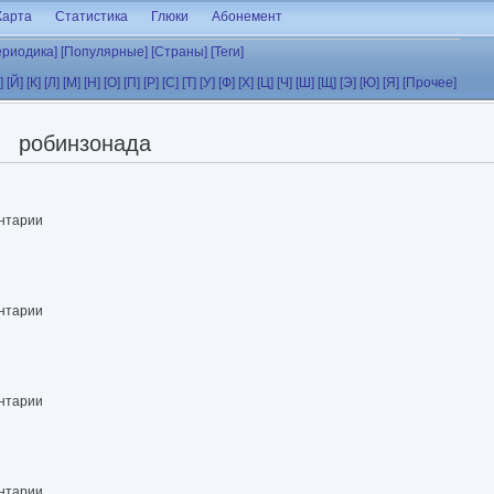
Карта
Статистика
Глюки
Абонемент
ериодика]
[Популярные]
[Страны]
[Теги]
]
[Й]
[К]
[Л]
[М]
[Н]
[О]
[П]
[Р]
[С]
[Т]
[У]
[Ф]
[Х]
[Ц]
[Ч]
[Ш]
[Щ]
[Э]
[Ю]
[Я]
[Прочее]
робинзонада
ентарии
ентарии
ентарии
ентарии