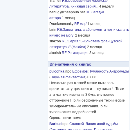
Tramell
RE:Современная корейская
литература. Книжная серия...
4 недели
nehug@cheaphub.net
RE:Загадка
автора
1 месяц
Drunkenmunky
RE:/sql/
1 месяц
larin
RE:Заплатила, а абонемента нет и скачать
ничего не могу!
2 месяца
sibkron
RE:Серия "Библиотека французской
литературы" (Макбел)
2 месяца
akorish
RE:Регистрация
3 месяца
Впечатления о книгах
pulochka
про
Ефремов
:
Туманность Андромеды
(
Научная фантастика
) 07 08
Несколько раз в своей жизни пыталась
прочитать эту трилогию и......ну никак.! - То ли
эти краткие имена из 3 букв, внутренее
отторжение ! То ли бесконечные технические
зубодробительные описания.То ли
живописания подробностей
………
Оценка: нечитаемо
Barbud
про
Соловей
:
Линия иной судьбы
(
Альтернативная история
,
Попаданцы
,