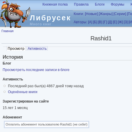
Перейти к основному содержанию
Книжная полка
Правила
Блоги
Форумы
Книги:
[Новые]
[Жанры]
[Серии]
[П
Либрусек
Авторы:
[А]
[Б]
[В]
[Г]
[Д]
[Е]
[Ж]
[З]
[И
Много книг
Вы здесь
Главная
Rashid1
Главные вкладки
Просмотр
(активная вкладка)
Активность
История
Блог
Просмотреть последние записи в блоге
Активность
Последний раз был(а) 4867 дней тому назад
Оценённые книги
Зарегистрирован на сайте
15 лет 1 месяц
Абонемент