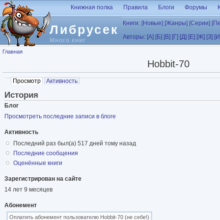
Перейти к основному содержанию
Книжная полка
Правила
Блоги
Форумы
Книги:
[Новые]
[Жанры]
[Серии]
[П
Либрусек
Авторы:
[А]
[Б]
[В]
[Г]
[Д]
[Е]
[Ж]
[З]
[И
Много книг
Вы здесь
Главная
Hobbit-70
Главные вкладки
Просмотр
(активная вкладка)
Активность
История
Блог
Просмотреть последние записи в блоге
Активность
Последний раз был(а) 517 дней тому назад
Последние cообщения
Оценённые книги
Зарегистрирован на сайте
14 лет 9 месяцев
Абонемент