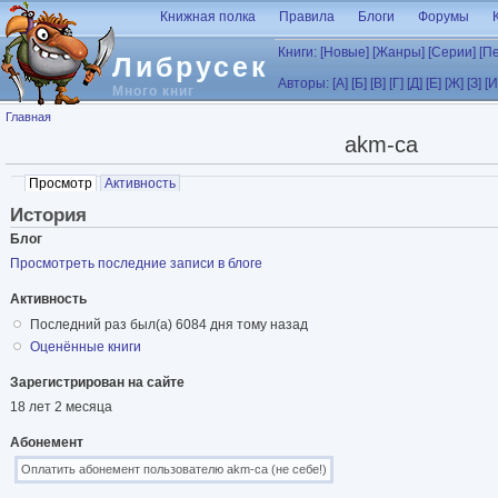
Перейти к основному содержанию
Книжная полка
Правила
Блоги
Форумы
Книги:
[Новые]
[Жанры]
[Серии]
[П
Либрусек
Авторы:
[А]
[Б]
[В]
[Г]
[Д]
[Е]
[Ж]
[З]
[И
Много книг
Вы здесь
Главная
akm-ca
Главные вкладки
Просмотр
(активная вкладка)
Активность
История
Блог
Просмотреть последние записи в блоге
Активность
Последний раз был(а) 6084 дня тому назад
Оценённые книги
Зарегистрирован на сайте
18 лет 2 месяца
Абонемент