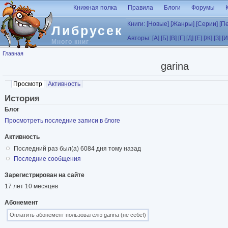
Перейти к основному содержанию
Книжная полка
Правила
Блоги
Форумы
Книги:
[Новые]
[Жанры]
[Серии]
[П
Либрусек
Авторы:
[А]
[Б]
[В]
[Г]
[Д]
[Е]
[Ж]
[З]
[И
Много книг
Вы здесь
Главная
garina
Главные вкладки
Просмотр
(активная вкладка)
Активность
История
Блог
Просмотреть последние записи в блоге
Активность
Последний раз был(а) 6084 дня тому назад
Последние cообщения
Зарегистрирован на сайте
17 лет 10 месяцев
Абонемент