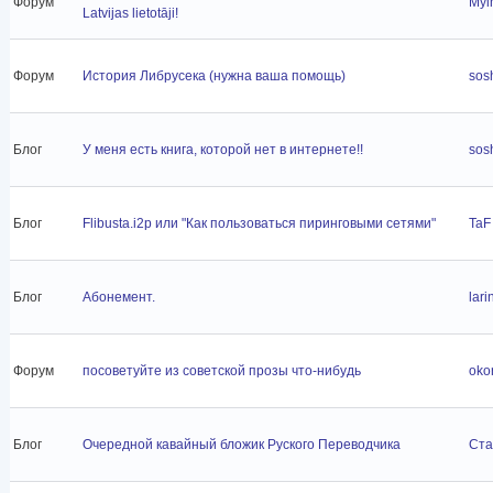
Форум
Myln
Latvijas lietotāji!
Форум
История Либрусека (нужна ваша помощь)
sos
Блог
У меня есть книга, которой нет в интернете!!
sos
Блог
Flibusta.i2p или "Как пользоваться пиринговыми сетями"
TaF
Блог
Абонемент.
lari
Форум
посоветуйте из советской прозы что-нибудь
oko
Блог
Очередной кавайный бложик Руского Переводчика
Ста