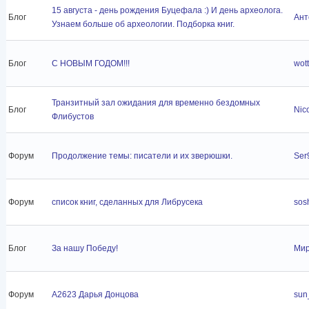
15 августа - день рождения Буцефала :) И день археолога.
Блог
Ант
Узнаем больше об археологии. Подборка книг.
Блог
С НОВЫМ ГОДОМ!!!
wott
Транзитный зал ожидания для временно бездомных
Блог
Nico
Флибустов
Форум
Продолжение темы: писатели и их зверюшки.
Ser
Форум
список книг, сделанных для Либрусека
sos
Блог
За нашу Победу!
Ми
Форум
A2623 Дарья Донцова
sun