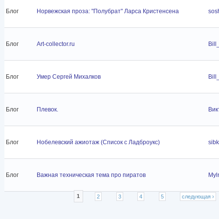
Блог
Норвежская проза: "Полубрат" Ларса Кристенсена
sos
Блог
Art-collector.ru
Bill
Блог
Умер Сергей Михалков
Bill
Блог
Плевок.
Вик
Блог
Нобелевский ажиотаж (Список с Ладброукс)
sib
Блог
Важная техническая тема про пиратов
Myln
Страницы
1
2
3
4
5
следующая ›