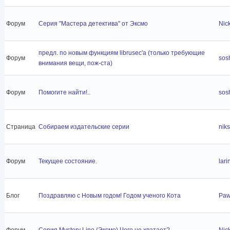
Форум
Серия "Мастера детектива" от Эксмо
Nic
предл. по новым функциям librusec'а (только требующие
Форум
sos
внимания вещи, пож-ста)
Форум
Помогите найти!..
sos
Страница
Собираем издательские серии
niks
Форум
Текущее состояние.
lari
Блог
Поздравляю с Новым годом! Годом ученого Кота
Paw
Форум
Серия Mystery Line (Эксмо) Чего не хватает?
Nic