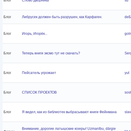
Блог
Слово дворника
sd
Блог
Либрусек должен быть разрушен, как Карфаген.
deБ
Блог
Игорь, Игорёк...
gol
Блог
Теперь книги эксмо тут не скачать?
Ser
Блог
Пейсатель угрожает
yut
Блог
СПИСОК ПРОЕКТОВ
sos
Блог
Я видел, как из библиотек выбрасывают книги Фейнмана
sla
Внимание, дорогие латышские юзеры! Uzmanību, dārgie