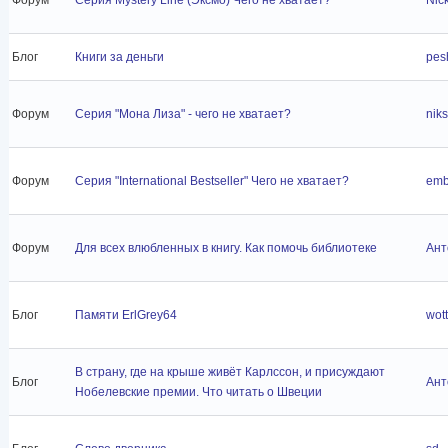
Блог
Книги за деньги
pes
Форум
Серия "Мона Лиза" - чего не хватает?
niks
Форум
Серия "International Bestseller" Чего не хватает?
emb
Форум
Для всех влюбленных в книгу. Как помочь библиотеке
Ант
Блог
Памяти ErlGrey64
wott
В страну, где на крыше живёт Карлссон, и присуждают
Блог
Ант
Нобелевские премии. Что читать о Швеции