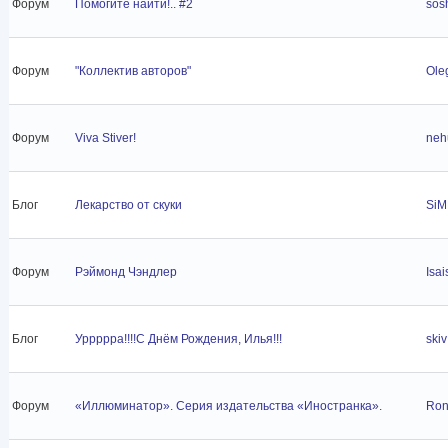
Форум
Помогите найти!.. #2
sos
Форум
"Коллектив авторов"
Ole
Форум
Viva Stiver!
neh
Блог
Лекарство от скуки
Si
Форум
Рэймонд Чэндлер
Isai
Блог
Уррррра!!!!С Днём Рождения, Илья!!!
skiv
Форум
«Иллюминатор». Серия издательства «Иностранка».
Ron