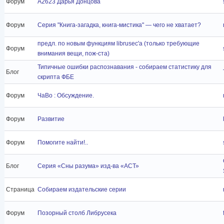
Форум
A2623 Дарья Донцова
Форум
Серия "Книга-загадка, книга-мистика" — чего не хватает?
предл. по новым функциям librusec'а (только требующие
Форум
внимания вещи, пож-ста)
Типичные ошибки распознавания - собираем статистику для
Блог
скрипта ФБЕ
Форум
ЧаВо : Обсуждение.
Форум
Развитие
Форум
Помогите найти!..
Блог
Серия «Сны разума» изд-ва «АСТ»
Страница
Собираем издательские серии
Форум
Позорный столб Либрусека