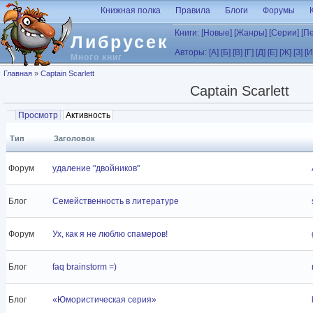
Перейти к основному содержанию
Книжная полка
Правила
Блоги
Форумы
Книги:
[Новые]
[Жанры]
[Серии]
[П
Либрусек
Авторы:
[А]
[Б]
[В]
[Г]
[Д]
[Е]
[Ж]
[З]
[И
Много книг
Вы здесь
Главная
»
Captain Scarlett
Captain Scarlett
Главные вкладки
Просмотр
Активность
(активная вкладка)
Тип
Заголовок
Форум
удаление "двойников"
Блог
Семейственность в литературе
Форум
Ух, как я не люблю спамеров!
Блог
faq brainstorm =)
Блог
«Юмористическая серия»