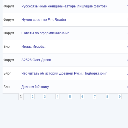
Форум
Русскоязычные женщины-авторы,пишущие фэнтэзи
Форум
Нужен совет по FineReader
Форум
Советы по оформлению книг
Блог
Игорь, Игорёк...
Форум
A2526 Олег Дивов
Блог
Что читать об истории Древней Руси. Подборка книг
Блог
Делаем fb2 книгу
Страницы
1
2
3
4
5
6
7
8
9