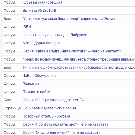
Форум
Курьезы сканировщика
Форум
Вычитка #5 (2010-I)
Блог
"Интеллектуальный бестселлер", серия изд-ва Эксмо
Форум
ISBN
Форум
список книг, сделанных для Либрусека
Форум
A2623 Дарья Донцова
Форум
Серия "Книга-загадка, книга-мистика" — чего не хватает?
Форум
предл. по новым функциям librusec'а (только требующие вниман
Блог
Типичные ошибки распознавания - собираем статистику для ск
Форум
ЧаВо : Обсуждение.
Форум
Развитие
Форум
Помогите найти!..
Блог
Серия «Сны разума» изд-ва «АСТ»
Страница
Собираем издательские серии
Форум
Позорный столб Либрусека
Форум
Серия "Прочесть обязательно" - чего не хватает?
Форум
Серия "Опасно для жизни" - чего не хватает?