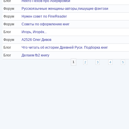
Блог
Некто Пехов про Аберкромби
Форум
Русскоязычные женщины-авторы,пишущие фэнтэзи
Форум
Нужен совет по FineReader
Форум
Советы по оформлению книг
Блог
Игорь, Игорёк...
Форум
A2526 Олег Дивов
Блог
Что читать об истории Древней Руси. Подборка книг
Блог
Делаем fb2 книгу
Страницы
1
2
3
4
5