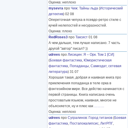
Оценка: неплохо
mysevra
про
Чиж
:
Тайны льда
(
Исторический
детектив
) 02 08
Опереточная чепуха в псевдо-ретро стиле с
кучей нелепостей и несуразностей.
Оценка: плохо
RedRoses3
про
Таксист
01 08
А чем дальше, тем лучше написано. 7 часть
другой "автор" писал? ))
udrees
про
Лисицин
:
Я – Орк. Том 1 [СИ]
(
Боевая фантастика
,
Юмористическая
фантастика
,
Попаданцы
,
Самиздат, сетевая
литература
) 31 07
Хорошая такая, добрая и наивная книга про
приключения попаданца в теле орка в
фэнтезийном мире. Все действо начинается с
первой страницы. Книга написана очень
простоватым языком, наивная, многое не
объясняется, ну и плюс как
………
Оценка: неплохо
udrees
про
Сугралинов
:
Город титанов
(
Боевая
фантастика
,
Постапокалипсис
,
ЛитРПГ
,