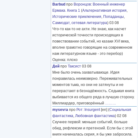
Barbud
про
Воронцов
:
Военный инженер
Ермака. Книга 1
(
Альтернативная история
,
Исторические приключения
,
Попаданцы
,
Самиздат, сетевая литература
) 03 08
Что-то как-то не ахти. Не знаю, как насчет
исторической точности происходящих в
повествовании событий, но казаки XVI века,
вполне грамотно говорящие на современном
нам литературном языке - это перебор)
Оценка: плохо
Дей
про
Таксист
03 08
Мне было очень захватывающе. Идея
понравилась неимоверно. Переживательных
моментов тьма, но они не затянуты и не
перерастают в безнадёжность. Седьмая книга
выбивается из общего ряда в лучшую сторону.
Миллиардер, приговорённый
………
mysevra
про
Рот
:
Insurgent
[en] (
Социальная
фантастика
,
Любовная фантастика
) 02 08
Скучнее первой: меньше событий, больше
обид, рефлексии и претензий. Если бы с этой
книги начиналась серия, я бы уже забросила.