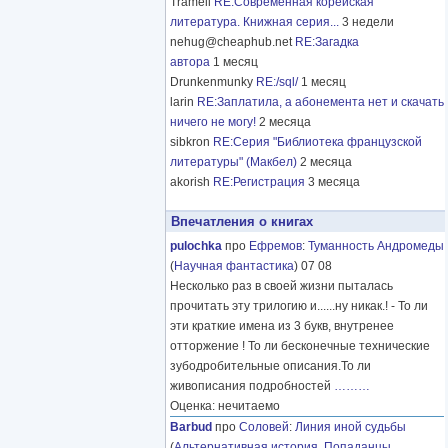
Tramell
RE:Современная корейская
литература. Книжная серия...
3 недели
nehug@cheaphub.net
RE:Загадка
автора
1 месяц
Drunkenmunky
RE:/sql/
1 месяц
larin
RE:Заплатила, а абонемента нет и скачать
ничего не могу!
2 месяца
sibkron
RE:Серия "Библиотека французской
литературы" (Макбел)
2 месяца
akorish
RE:Регистрация
3 месяца
Впечатления о книгах
pulochka
про
Ефремов
:
Туманность Андромеды
(
Научная фантастика
) 07 08
Несколько раз в своей жизни пыталась
прочитать эту трилогию и......ну никак.! - То ли
эти краткие имена из 3 букв, внутренее
отторжение ! То ли бесконечные технические
зубодробительные описания.То ли
живописания подробностей
………
Оценка: нечитаемо
Barbud
про
Соловей
:
Линия иной судьбы
(
Альтернативная история
,
Попаданцы
,