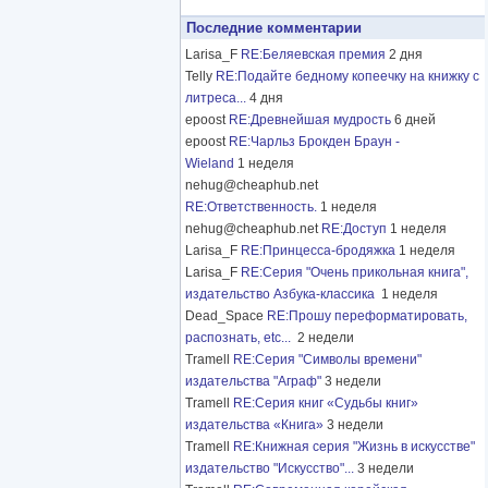
Последние комментарии
Larisa_F
RE:Беляевская премия
2 дня
Telly
RE:Подайте бедному копеечку на книжку с
литреса...
4 дня
epoost
RE:Древнейшая мудрость
6 дней
epoost
RE:Чарльз Брокден Браун -
Wieland
1 неделя
nehug@cheaphub.net
RE:Ответственность.
1 неделя
nehug@cheaphub.net
RE:Доступ
1 неделя
Larisa_F
RE:Принцесса-бродяжка
1 неделя
Larisa_F
RE:Серия "Очень прикольная книга",
издательство Азбука-классика
1 неделя
Dead_Space
RE:Прошу переформатировать,
распознать, etc...
2 недели
Tramell
RE:Серия "Символы времени"
издательства "Аграф"
3 недели
Tramell
RE:Серия книг «Судьбы книг»
издательства «Книга»
3 недели
Tramell
RE:Книжная серия "Жизнь в искусстве"
издательство "Искусство"...
3 недели