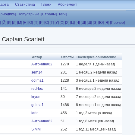
Карта
Статистика
Глюки
Абонемент
ериодика]
[Популярные]
[Страны]
[Теги]
]
[Й]
[К]
[Л]
[М]
[Н]
[О]
[П]
[Р]
[С]
[Т]
[У]
[Ф]
[Х]
[Ц]
[Ч]
[Ш]
[Щ]
[Э]
[Ю]
[Я]
[Прочее]
Captain Scarlett
Автор
Ответы
Последнее обновление
Антонина82
1270
1 неделя 1 день назад
sem14
281
1 месяц 2 недели назад
golma1
1228
3 месяца 1 неделя назад
red-fox
141
6 месяцев 2 недели назад
kryon
30
7 месяцев 2 недели назад
golma1
1486
8 месяцев 1 неделя назад
larin
456
1 год 3 месяца назад
Антонина82
51
1 год 8 месяцев назад
SiММ
252
1 год 11 месяцев назад