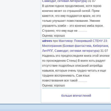
Самиздат, сетевая литература
) 31 07
В целом годное продолжение, хотя герою
конечно везет со страшной силой. Прям
кажется, что ему поддаются враги, но это
только улучшает повествование. Умение
управлять зомби – это конечно имба героя.
Странно, что ему еще не
………
Оценка: хорошо
udrees
про
Мантикор
:
Покоривший СТЕНУ 23:
Многогранник
(
Боевая фантастика
,
Киберпанк
,
ЛитРПГ
,
Самиздат, сетевая литература
) 31 07
Надеюсь это предпоследняя книга этой эпопеи
по прохождению Стены) В книге хоть радует
отсутствие подробных описаний апгрейда
навыков, которые очень трудно читать и еще
труднее воспринимать. Сам язык
повествования все такой
………
Оценка: хорошо
больше впечатлений