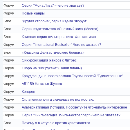
Форум
Серия "Мона Лиза" - чего не хватает?
Форум
Новые жанры
Блог
"Другая сторона", серия изд-ва "Форум"
Блог
Серии издательства «Снежный ком» (Москва)
Блог
Книжная серия «Альтернатива. Фантастика»
Форум
Серия "International Bestseller" Чего не хватает?
Блог
«Классика фантастического боевика»
Форум
Синхронизация жанров с Литрес
Форум
Скоро на "Либрусеке" (Наши планы)
Форум
Краудфандинг нового романа Трускиновской "Единственные"
Форум
A51159 Наталья Жукова
Форум
Концепт
Форум
Оплаченная книга скачалась не полностью.
Форум
Альтернативная История. Посоветуйте что-нибудь интересное
Форум
Серия "Книга-загадка, книга-бестселлер" - чего не хватает?
Блог
Почему я выступаю против христианства