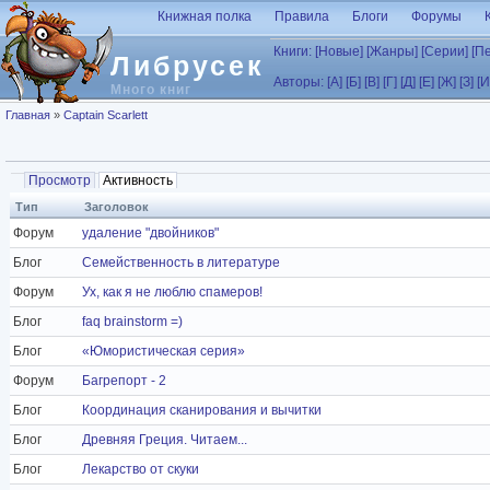
Перейти к основному содержанию
Книжная полка
Правила
Блоги
Форумы
Книги:
[Новые]
[Жанры]
[Серии]
[П
Либрусек
Авторы:
[А]
[Б]
[В]
[Г]
[Д]
[Е]
[Ж]
[З]
[И
Много книг
Вы здесь
Главная
»
Captain Scarlett
Главные вкладки
Просмотр
Активность
(активная вкладка)
Тип
Заголовок
Форум
удаление "двойников"
Блог
Семейственность в литературе
Форум
Ух, как я не люблю спамеров!
Блог
faq brainstorm =)
Блог
«Юмористическая серия»
Форум
Багрепорт - 2
Блог
Координация сканирования и вычитки
Блог
Древняя Греция. Читаем...
Блог
Лекарство от скуки