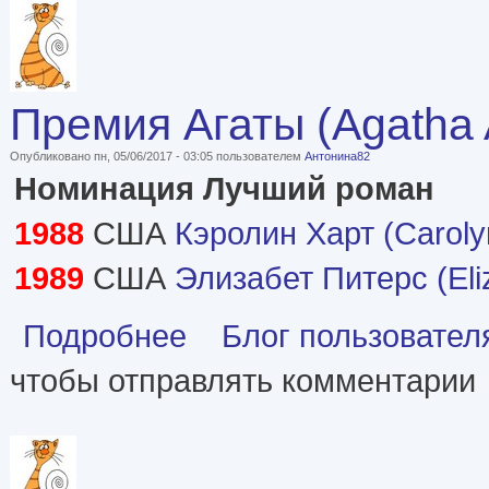
Премия Агаты (Agatha
Опубликовано пн, 05/06/2017 - 03:05 пользователем
Антонина82
Номинация Лучший роман
1988
США
Кэролин Харт (Caroly
1989
США
Элизабет Питерс (Eli
о Премия Агаты (Agatha Award) лауреаты
Подробнее
Блог пользовател
чтобы отправлять комментарии