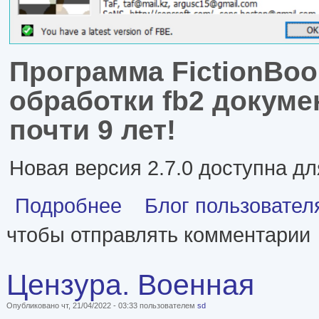
Программа FictionBook
обработки fb2 докуме
почти 9 лет!
Новая версия 2.7.0 доступна д
о Обновление FictionBook Editor
Подробнее
Блог пользовате
чтобы отправлять комментарии
Цензура. Военная
Опубликовано чт, 21/04/2022 - 03:33 пользователем
sd