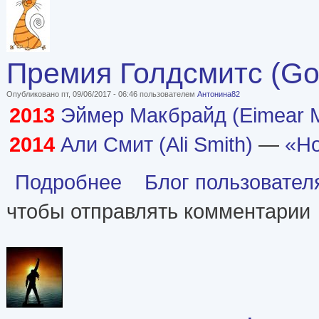
Премия Голдсмитс (Gol
Опубликовано пт, 09/06/2017 - 06:46 пользователем
Антонина82
2013
Эймер Макбрайд (Eimear M
2014
Али Смит (Ali Smith)
—
«Ho
о Премия Голдсмитс (Goldsmiths Prize) лауреат
Подробнее
Блог пользовател
чтобы отправлять комментарии