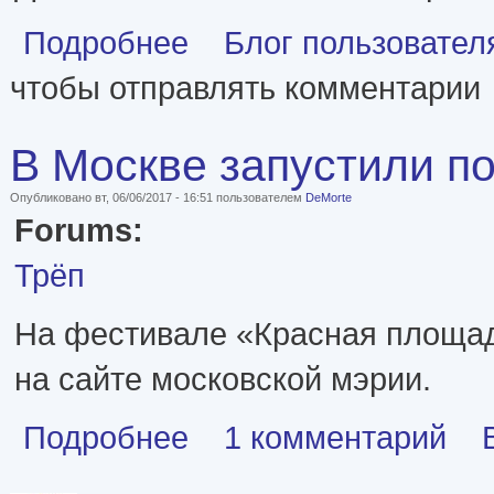
о 2 - Реальные прототипы сказочных и литерат
Подробнее
Блог пользовате
чтобы отправлять комментарии
В Москве запустили п
Опубликовано вт, 06/06/2017 - 16:51 пользователем
DeMorte
Forums:
Трёп
На фестивале «Красная площад
на сайте московской мэрии.
о В Москве запустили портал «Списанные книг
Подробнее
1 комментарий