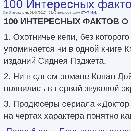
100 Интересных факт
Опубликовано чт, 08/06/2017 - 04:40 пользователем
STAR-MAN
100 ИНТЕРЕСНЫХ ФАКТОВ О
1. Охотничье кепи, без которог
упоминается ни в одной книге 
изданий Сиднея Пэджета.
2. Ни в одном романе Конан До
появились в первой звуковой эк
3. Продюсеры сериала «Доктор Х
на чертах характера понятно ка
о 100 Интересных фактов о Шерлоке Холмсе