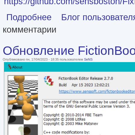
https://github.com/sensboston/Fi
о Утилита для автоматической коррекции изоб
Подробнее
Блог пользовате
комментарии
Обновление FictionBoo
Опубликовано пн, 17/04/2023 - 18:35 пользователем
SeNS