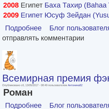
2008
Египет
Баха Тахир (Bahaa 
2009
Египет
Юсуф Зейдан (Yusu
о Премия «Арабский букер» (лауреаты)
Подробнее
Блог пользовател
отправлять комментарии
Всемирная премия фэнт
Опубликовано сб, 13/05/2017 - 08:49 пользователем
Антонина82
Роман
о Всемирная премия фэнтези (World Fantasy Aw
Подробнее
Блог пользовател