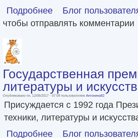
о Премия «Просветитель» (лауреаты)
Подробнее
Блог пользовател
чтобы отправлять комментарии
Государственная прем
литературы и искусст
Опубликовано пн, 12/06/2017 - 07:09 пользователем
Антонина82
Присуждается с 1992 года През
техники, литературы и искусст
о Государственная премия Российской Федераци
Подробнее
Блог пользовател