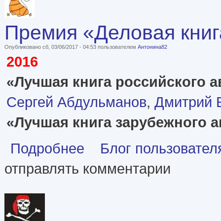
Премия «Деловая книга
Опубликовано сб, 03/06/2017 - 04:53 пользователем
Антонина82
2016
«Лучшая книга российского а
Сергей Абдульманов
,
Дмитрий 
«Лучшая книга зарубежного а
о Премия «Деловая книга года в России» (лауре
Подробнее
Блог пользовател
отправлять комментарии