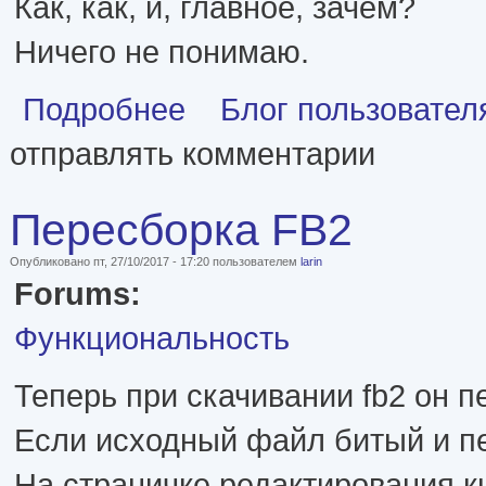
Как, как, и, главное, зачем?
Ничего не понимаю.
о Роскомнадзор
Подробнее
Блог пользователя
отправлять комментарии
Пересборка FB2
Опубликовано пт, 27/10/2017 - 17:20 пользователем
larin
Forums:
Функциональность
Теперь при скачивании fb2 он п
Если исходный файл битый и пе
На страничке редактирования к