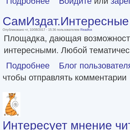
Подробнее
Войдите
или
заре
СамИздат.Интересные
Опубликовано чт, 10/08/2017 - 15:36 пользователем
Readfox
Площадка, дающая возможность
интересными. Любой тематичес
о СамИздат.Интересные ссылки
Подробнее
Блог пользовател
чтобы отправлять комментарии
Интересует мнение чи