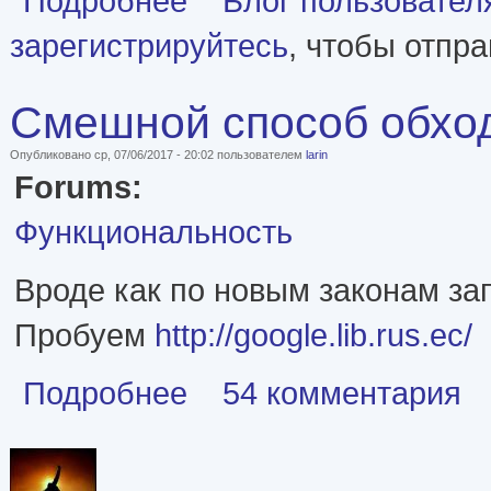
Подробнее
Блог пользовате
зарегистрируйтесь
, чтобы отпр
Смешной способ обхо
Опубликовано ср, 07/06/2017 - 20:02 пользователем
larin
Forums:
Функциональность
Вроде как по новым законам за
Пробуем
http://google.lib.rus.ec/
о Смешной способ обхода блокировки РКН
Подробнее
54 комментария