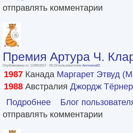
отправлять комментарии
Премия Артура Ч. Клар
Опубликовано пт, 12/05/2017 - 05:23 пользователем
Антонина82
1987
Канада
Маргарет Этвуд (M
1988
Австралия
Джордж Тёрнер 
о Премия Артура Ч. Кларка (The Arthur C. Clark
Подробнее
Блог пользовател
отправлять комментарии