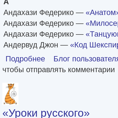
А
Андахази Федерико —
«Анатом
Андахази Федерико —
«Милосе
Андахази Федерико —
«Танцую
Андервуд Джон —
«Код Шекспи
о «Книга-загадка, книга-бестселлер»
Подробнее
Блог пользовател
чтобы отправлять комментарии
«Уроки русского»