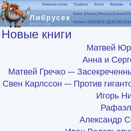
Перейти к основному содержанию
Книжная полка
Правила
Блоги
Форумы
Книги:
[Новые]
[Жанры]
[Серии]
[П
Либрусек
Авторы:
[А]
[Б]
[В]
[Г]
[Д]
[Е]
[Ж]
[З]
[И
Много книг
Новые книги
Матвей Юр
Анна и Сер
Матвей Гречко
Засекреченны
Свен Карлcсон
Против гиганто
Игорь Н
Рафаэл
Александр С