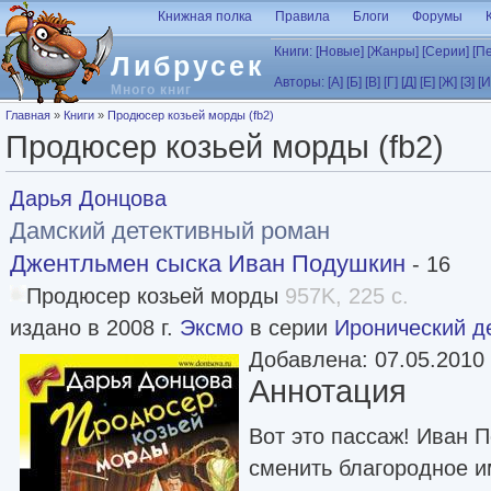
Перейти к основному содержанию
Книжная полка
Правила
Блоги
Форумы
Книги:
[Новые]
[Жанры]
[Серии]
[П
Либрусек
Авторы:
[А]
[Б]
[В]
[Г]
[Д]
[Е]
[Ж]
[З]
[И
Много книг
Вы здесь
Главная
»
Книги
»
Продюсер козьей морды (fb2)
Продюсер козьей морды (fb2)
Дарья Донцова
Дамский детективный роман
Джентльмен сыска Иван Подушкин
- 16
Продюсер козьей морды
957K, 225 с.
издано в 2008 г.
Эксмо
в серии
Иронический д
Добавлена: 07.05.2010
Аннотация
Вот это пассаж! Иван 
сменить благородное им