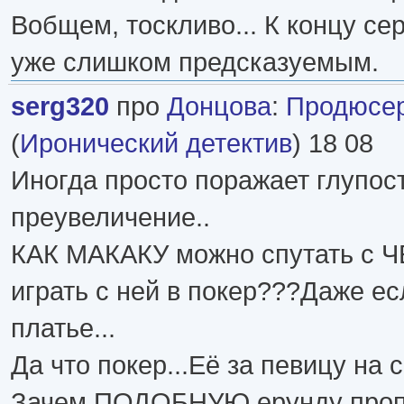
Вобщем, тоскливо... К концу се
уже слишком предсказуемым.
serg320
про
Донцова
:
Продюсер
(
Иронический детектив
) 18 08
Иногда просто поражает глупос
преувеличение..
КАК МАКАКУ можно спутать с
играть с ней в покер???Даже ес
платье...
Да что покер...Её за певицу на
Зачем ПОДОБНУЮ ерунду проп