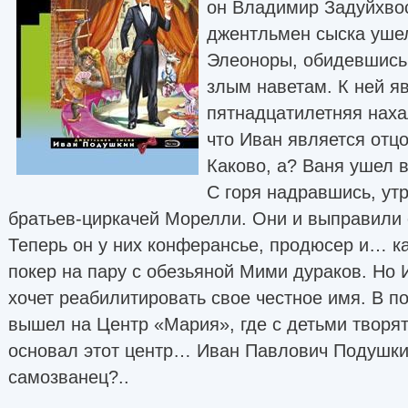
он Владимир Задуйхвост
джентльмен сыска ушел
Элеоноры, обидевшись 
злым наветам. К ней я
пятнадцатилетняя наха
что Иван является отц
Каково, а? Ваня ушел в
С горя надравшись, ут
братьев-циркачей Морелли. Они и выправили 
Теперь он у них конферансье, продюсер и… к
покер на пару с обезьяной Мими дураков. Но 
хочет реабилитировать свое честное имя. В п
вышел на Центр «Мария», где с детьми творя
основал этот центр… Иван Павлович Подушкин
самозванец?..