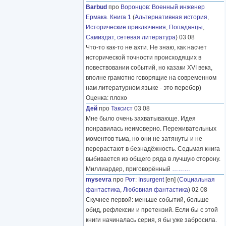
Barbud
про
Воронцов
:
Военный инженер
Ермака. Книга 1
(
Альтернативная история
,
Исторические приключения
,
Попаданцы
,
Самиздат, сетевая литература
) 03 08
Что-то как-то не ахти. Не знаю, как насчет
исторической точности происходящих в
повествовании событий, но казаки XVI века,
вполне грамотно говорящие на современном
нам литературном языке - это перебор)
Оценка: плохо
Дей
про
Таксист
03 08
Мне было очень захватывающе. Идея
понравилась неимоверно. Переживательных
моментов тьма, но они не затянуты и не
перерастают в безнадёжность. Седьмая книга
выбивается из общего ряда в лучшую сторону.
Миллиардер, приговорённый
………
mysevra
про
Рот
:
Insurgent
[en] (
Социальная
фантастика
,
Любовная фантастика
) 02 08
Скучнее первой: меньше событий, больше
обид, рефлексии и претензий. Если бы с этой
книги начиналась серия, я бы уже забросила.