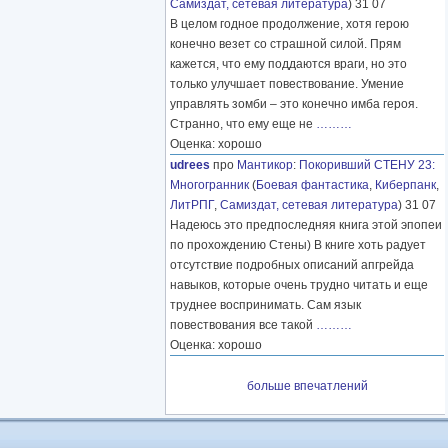
Самиздат, сетевая литература
) 31 07
В целом годное продолжение, хотя герою
конечно везет со страшной силой. Прям
кажется, что ему поддаются враги, но это
только улучшает повествование. Умение
управлять зомби – это конечно имба героя.
Странно, что ему еще не
………
Оценка: хорошо
udrees
про
Мантикор
:
Покоривший СТЕНУ 23:
Многогранник
(
Боевая фантастика
,
Киберпанк
,
ЛитРПГ
,
Самиздат, сетевая литература
) 31 07
Надеюсь это предпоследняя книга этой эпопеи
по прохождению Стены) В книге хоть радует
отсутствие подробных описаний апгрейда
навыков, которые очень трудно читать и еще
труднее воспринимать. Сам язык
повествования все такой
………
Оценка: хорошо
больше впечатлений