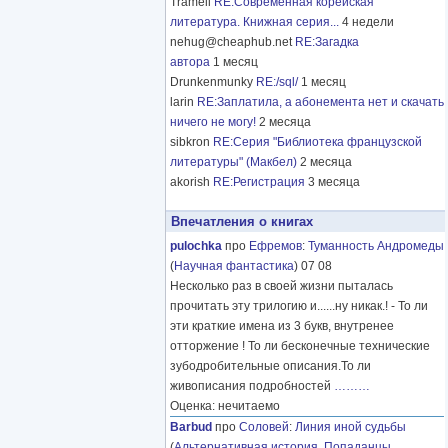
Tramell
RE:Современная корейская
литература. Книжная серия...
4 недели
nehug@cheaphub.net
RE:Загадка
автора
1 месяц
Drunkenmunky
RE:/sql/
1 месяц
larin
RE:Заплатила, а абонемента нет и скачать
ничего не могу!
2 месяца
sibkron
RE:Серия "Библиотека французской
литературы" (Макбел)
2 месяца
akorish
RE:Регистрация
3 месяца
Впечатления о книгах
pulochka
про
Ефремов
:
Туманность Андромеды
(
Научная фантастика
) 07 08
Несколько раз в своей жизни пыталась
прочитать эту трилогию и......ну никак.! - То ли
эти краткие имена из 3 букв, внутренее
отторжение ! То ли бесконечные технические
зубодробительные описания.То ли
живописания подробностей
………
Оценка: нечитаемо
Barbud
про
Соловей
:
Линия иной судьбы
(
Альтернативная история
,
Попаданцы
,