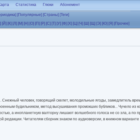
Карта
Статистика
Глюки
Абонемент
ериодика]
[Популярные]
[Страны]
[Теги]
]
[Й]
[К]
[Л]
[М]
[Н]
[О]
[П]
[Р]
[С]
[Т]
[У]
[Ф]
[Х]
[Ц]
[Ч]
[Ш]
[Щ]
[Э]
[Ю]
[Я]
[Прочее]
 Снежный человек, говорящий скелет, молодильные ягоды, замедлитель врем
роенным будильником, метод высушивания промокших бубликов... Чучело из 
остью, а инопланетную валторну лишают волшебного голоса не со зла, а по 
кой редакции. Читателям сборник знаком по аудиоверсии, в книжном варианте