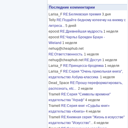
Последние комментарии
Larisa_F
RE:Беляевская премия
3 дня
Telly
RE:Подайте бедному копеечку на книжку с
литреса...
5 дней
epoost
RE:Древнейшая мудрость
1 неделя
epoost
RE:Чарльз Брокден Браун -
Wieland
1 неделя
nehug@cheaphub.net
RE:Ответственность.
1 неделя
nehug@cheaphub.net
RE:Доступ
1 неделя
Larisa_F
RE:Принцесса-бродяжка
1 неделя
Larisa_F
RE:Серия "Очень прикольная книга",
издательство Азбука-классика
1 неделя
Dead_Space
RE:Прошу переформатировать,
распознать, etc...
2 недели
Tramell
RE:Серия "Символы времени"
издательства "Аграф"
4 недели
Tramell
RE:Серия книг «Судьбы книг»
издательства «Книга»
4 недели
Tramell
RE:Книжная серия "Жизнь в искусстве"
издательство "Искусство"...
4 недели