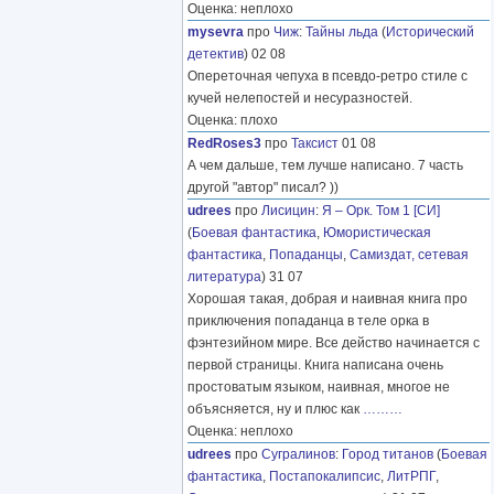
Оценка: неплохо
mysevra
про
Чиж
:
Тайны льда
(
Исторический
детектив
) 02 08
Опереточная чепуха в псевдо-ретро стиле с
кучей нелепостей и несуразностей.
Оценка: плохо
RedRoses3
про
Таксист
01 08
А чем дальше, тем лучше написано. 7 часть
другой "автор" писал? ))
udrees
про
Лисицин
:
Я – Орк. Том 1 [СИ]
(
Боевая фантастика
,
Юмористическая
фантастика
,
Попаданцы
,
Самиздат, сетевая
литература
) 31 07
Хорошая такая, добрая и наивная книга про
приключения попаданца в теле орка в
фэнтезийном мире. Все действо начинается с
первой страницы. Книга написана очень
простоватым языком, наивная, многое не
объясняется, ну и плюс как
………
Оценка: неплохо
udrees
про
Сугралинов
:
Город титанов
(
Боевая
фантастика
,
Постапокалипсис
,
ЛитРПГ
,