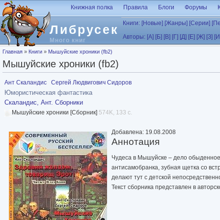
Перейти к основному содержанию
Книжная полка
Правила
Блоги
Форумы
Книги:
[Новые]
[Жанры]
[Серии]
[П
Либрусек
Авторы:
[А]
[Б]
[В]
[Г]
[Д]
[Е]
[Ж]
[З]
[И
Много книг
Вы здесь
Главная
»
Книги
»
Мышуйские хроники (fb2)
Мышуйские хроники (fb2)
Ант Скаландис
Сергей Людвигович Сидоров
Юмористическая фантастика
Скаландис, Ант. Сборники
Мышуйские хроники [Сборник]
574K, 133 с.
Добавлена: 19.08.2008
Аннотация
Чудеса в Мышуйске – дело обыденное.
антисамобранка, зубная щетка со вст
делают тут с детской непосредственн
Текст сборника представлен в авторс