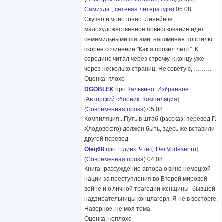
Самиздат, сетевая литература
) 05 08
Скучно и монотонно. Линейное
малохудожественное повествование идет
семимильными шагами, напоминая по стилю
скорее сочинение "Как я провел лето". К
середине читал через строчку, к концу уже
через несколько страниц. Не советую,
………
Оценка: плохо
DGOBLEK
про
Кальвино
:
Избранное
[Авторский сборник. Компиляция]
(
Современная проза
) 05 08
Компиляция...Путь в штаб (рассказ, перевод Р.
Хлодовского) должен быть, здесь же вставили
другой перевод.
Oleg68
про
Шлинк
:
Чтец
[
Der Vorleser
ru]
(
Современная проза
) 04 08
Книга- рассуждение автора о вине немецкой
нации за преступления во Второй мировой
войне и о личной трагедии женщины- бывшей
надзирательницы концлагеря. Я не в восторге.
Наверное, не моя тема.
Оценка: неплохо