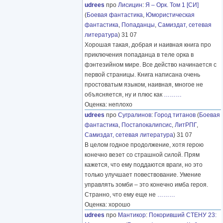
udrees
про
Лисицин
:
Я – Орк. Том 1 [СИ]
(
Боевая фантастика
,
Юмористическая
фантастика
,
Попаданцы
,
Самиздат, сетевая
литература
) 31 07
Хорошая такая, добрая и наивная книга про
приключения попаданца в теле орка в
фэнтезийном мире. Все действо начинается с
первой страницы. Книга написана очень
простоватым языком, наивная, многое не
объясняется, ну и плюс как
………
Оценка: неплохо
udrees
про
Сугралинов
:
Город титанов
(
Боевая
фантастика
,
Постапокалипсис
,
ЛитРПГ
,
Самиздат, сетевая литература
) 31 07
В целом годное продолжение, хотя герою
конечно везет со страшной силой. Прям
кажется, что ему поддаются враги, но это
только улучшает повествование. Умение
управлять зомби – это конечно имба героя.
Странно, что ему еще не
………
Оценка: хорошо
udrees
про
Мантикор
:
Покоривший СТЕНУ 23: