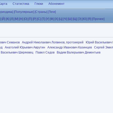
Карта
Статистика
Глюки
Абонемент
ериодика]
[Популярные]
[Страны]
[Теги]
]
[Й]
[К]
[Л]
[М]
[Н]
[О]
[П]
[Р]
[С]
[Т]
[У]
[Ф]
[Х]
[Ц]
[Ч]
[Ш]
[Щ]
[Э]
[Ю]
[Я]
[Прочее]
евич Семанов
Андрей Николаевич Логвинов, протоиерей
Юрий Васильевич
ед
Анатолий Юрьевич Аврутин
Александр Иванович Казинцев
Сергей Эмил
 Васильевич Ширяевец
Павел Седов
Вадим Валерьевич Дементьев