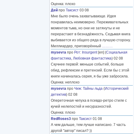
Оценка: плохо
Дей
про
Таксист
03 08
Мне было очень захватывающе. Идея
понравилась неимоверно. Переживательных
моментов тьма, но они не затянуты и не
перерастают в безнадёжность. Седьмая книга
выбивается из общего ряда в лучшую сторону.
Миллиардер, приговорённый
………
mysevra
про
Рот
:
Insurgent
[en] (
Социальная
фантастика
,
Любовная фантастика
) 02 08
Скучнее первой: меньше событий, больше
обид, рефлексии и претензий. Если бы с этой
книги начиналась серия, я бы уже забросила.
Оценка: неплохо
mysevra
про
Чиж
:
Тайны льда
(
Исторический
детектив
) 02 08
Опереточная чепуха в псевдо-ретро стиле с
кучей нелепостей и несуразностей.
Оценка: плохо
RedRoses3
про
Таксист
01 08
А чем дальше, тем лучше написано. 7 часть
другой "автор" писал? ))