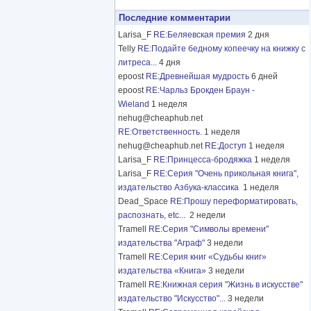
Последние комментарии
Larisa_F
RE:Беляевская премия
2 дня
Telly
RE:Подайте бедному копеечку на книжку с
литреса...
4 дня
epoost
RE:Древнейшая мудрость
6 дней
epoost
RE:Чарльз Брокден Браун -
Wieland
1 неделя
nehug@cheaphub.net
RE:Ответственность.
1 неделя
nehug@cheaphub.net
RE:Доступ
1 неделя
Larisa_F
RE:Принцесса-бродяжка
1 неделя
Larisa_F
RE:Серия "Очень прикольная книга",
издательство Азбука-классика
1 неделя
Dead_Space
RE:Прошу переформатировать,
распознать, etc...
2 недели
Tramell
RE:Серия "Символы времени"
издательства "Аграф"
3 недели
Tramell
RE:Серия книг «Судьбы книг»
издательства «Книга»
3 недели
Tramell
RE:Книжная серия "Жизнь в искусстве"
издательство "Искусство"...
3 недели