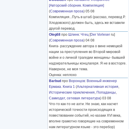
[Авторский сборник. Компиляция]
(
Современная проза
) 05 08
Компиляция...Путь в штаб (рассказ, перевод Р.
Хлодовского) должен быть, здесь же вставили
другой перевод.
Oleg68
про
Шлинк
:
Чтец
[
Der Vorleser
ru]
(
Современная проза
) 04 08
Книга- рассуждение автора о вине немецкой
нации за преступления во Второй мировой
войне и о личной трагедии женщины- бывшей
надзирательницы концлагеря. Я не в восторге.
Наверное, не моя тема.
Оценка: неплохо
Barbud
про
Воронцов
:
Военный инженер
Ермака. Книга 1
(
Альтернативная история
,
Исторические приключения
,
Попаданцы
,
Самиздат, сетевая литература
) 03 08
Что-то как-то не ахти. Не знаю, как насчет
исторической точности происходящих в
повествовании событий, но казаки XVI века,
вполне грамотно говорящие на современном
нам литературном языке - это перебор)