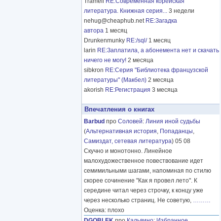
Tramell
RE:Современная корейская
литература. Книжная серия...
3 недели
nehug@cheaphub.net
RE:Загадка
автора
1 месяц
Drunkenmunky
RE:/sql/
1 месяц
larin
RE:Заплатила, а абонемента нет и скачать
ничего не могу!
2 месяца
sibkron
RE:Серия "Библиотека французской
литературы" (Макбел)
2 месяца
akorish
RE:Регистрация
3 месяца
Впечатления о книгах
Barbud
про
Соловей
:
Линия иной судьбы
(
Альтернативная история
,
Попаданцы
,
Самиздат, сетевая литература
) 05 08
Скучно и монотонно. Линейное
малохудожественное повествование идет
семимильными шагами, напоминая по стилю
скорее сочинение "Как я провел лето". К
середине читал через строчку, к концу уже
через несколько страниц. Не советую,
………
Оценка: плохо
DGOBLEK
про
Кальвино
:
Избранное