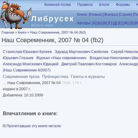
Перейти к основному содержанию
Книжная полка
Правила
Блоги
Форумы
Книги:
[Новые]
[Жанры]
[Серии]
[П
Либрусек
Авторы:
[А]
[Б]
[В]
[Г]
[Д]
[Е]
[Ж]
[З]
[И
Много книг
Вы здесь
Главная
»
Книги
»
Наш Современник, 2007 № 04 (fb2)
Наш Современник, 2007 № 04 (fb2)
Станислав Юрьевич Куняев
Эдуард Мартинович Скобелев
Сергей Никола
Юрьевич Глазьев
Журнал «Наш современник»
Владислав Николаевич Шв
Александр Моисеевич Юдицкий
Дмитрий Павлович Костомаров
Александр
(Наш Современник 4/2007)
Современная проза
Публицистика
Газеты и журналы
Наш Современник, 2007 № 04
740K, 179 с.
издано в 2007 г.
Добавлена: 10.10.2008
Впечатления о книге:
Прочитавшие эту книги читали: