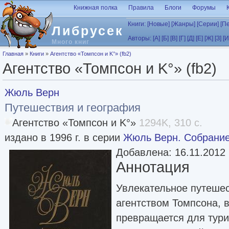
Перейти к основному содержанию
Книжная полка
Правила
Блоги
Форумы
Книги:
[Новые]
[Жанры]
[Серии]
[П
Либрусек
Авторы:
[А]
[Б]
[В]
[Г]
[Д]
[Е]
[Ж]
[З]
[И
Много книг
Вы здесь
Главная
»
Книги
»
Агентство «Томпсон и K°» (fb2)
Агентство «Томпсон и K°» (fb2)
Жюль Верн
Путешествия и география
Агентство «Томпсон и K°»
1294K, 310 с.
издано в 1996 г. в серии
Жюль Верн. Собрание
Добавлена: 16.11.2012
Аннотация
Увлекательное путеше
агентством Томпсона, в
превращается для тур