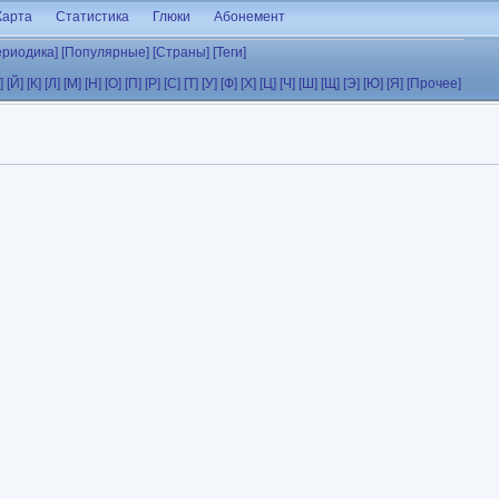
Карта
Статистика
Глюки
Абонемент
ериодика]
[Популярные]
[Страны]
[Теги]
]
[Й]
[К]
[Л]
[М]
[Н]
[О]
[П]
[Р]
[С]
[Т]
[У]
[Ф]
[Х]
[Ц]
[Ч]
[Ш]
[Щ]
[Э]
[Ю]
[Я]
[Прочее]