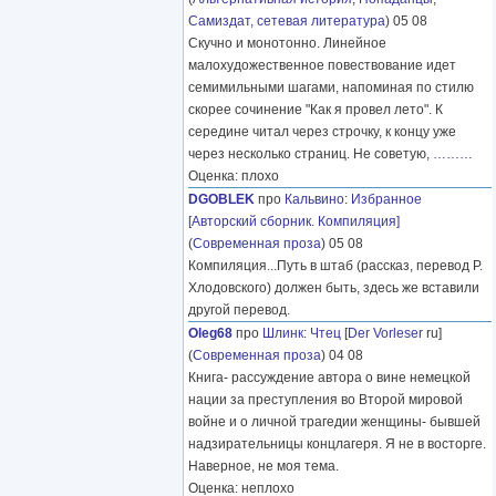
Самиздат, сетевая литература
) 05 08
Скучно и монотонно. Линейное
малохудожественное повествование идет
семимильными шагами, напоминая по стилю
скорее сочинение "Как я провел лето". К
середине читал через строчку, к концу уже
через несколько страниц. Не советую,
………
Оценка: плохо
DGOBLEK
про
Кальвино
:
Избранное
[Авторский сборник. Компиляция]
(
Современная проза
) 05 08
Компиляция...Путь в штаб (рассказ, перевод Р.
Хлодовского) должен быть, здесь же вставили
другой перевод.
Oleg68
про
Шлинк
:
Чтец
[
Der Vorleser
ru]
(
Современная проза
) 04 08
Книга- рассуждение автора о вине немецкой
нации за преступления во Второй мировой
войне и о личной трагедии женщины- бывшей
надзирательницы концлагеря. Я не в восторге.
Наверное, не моя тема.
Оценка: неплохо