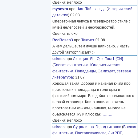
Оценка: неплохо
mysevra
про
Чиж
:
Тайны льда
(
Исторический
детектив
) 02 08
Опереточная чепуха в псевдо-ретро стиле с
кучей нелепостей и несуразностей.
Оценка: плохо
RedRoses3
про
Таксист
01 08
А чем дальше, тем лучше написано. 7 часть
другой "автор" писал? ))
udrees
про
Лисицин
:
Я – Орк. Том 1 [СИ]
(
Боевая фантастика
,
Юмористическая
фантастика
,
Попаданцы
,
Самиздат, сетевая
литература
) 31 07
Хорошая такая, добрая и наивная книга про
приключения попаданца в теле орка в
фэнтезийном мире. Все действо начинается с
первой страницы. Книга написана очень
простоватым языком, наивная, многое не
объясняется, ну и плюс как
………
Оценка: неплохо
udrees
про
Сугралинов
:
Город титанов
(
Боевая
фантастика
,
Постапокалипсис
,
ЛитРПГ
,