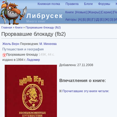
Перейти к основному содержанию
Книжная полка
Правила
Блоги
Форумы
Книги:
[Новые]
[Жанры]
[Серии]
[П
Либрусек
Авторы:
[А]
[Б]
[В]
[Г]
[Д]
[Е]
[Ж]
[З]
[И
Много книг
Вы здесь
Главная
»
Книги
»
Прорвавшие блокаду (fb2)
Прорвавшие блокаду (fb2)
Жюль Верн
Переводчик:
М. Михеева
Путешествия и география
Прорвавшие блокаду
149K, 44 с.
издано в 1994 г.
Ладомир
Добавлена: 27.11.2008
Впечатления о книге:
Прочитавшие эту книги читали: