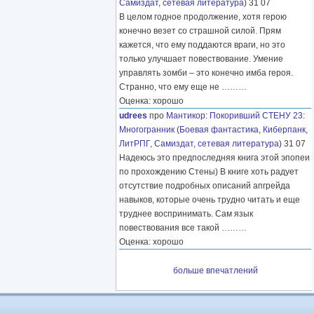
Самиздат, сетевая литература
) 31 07
В целом годное продолжение, хотя герою
конечно везет со страшной силой. Прям
кажется, что ему поддаются враги, но это
только улучшает повествование. Умение
управлять зомби – это конечно имба героя.
Странно, что ему еще не
………
Оценка: хорошо
udrees
про
Мантикор
:
Покоривший СТЕНУ 23:
Многогранник
(
Боевая фантастика
,
Киберпанк
,
ЛитРПГ
,
Самиздат, сетевая литература
) 31 07
Надеюсь это предпоследняя книга этой эпопеи
по прохождению Стены) В книге хоть радует
отсутствие подробных описаний апгрейда
навыков, которые очень трудно читать и еще
труднее воспринимать. Сам язык
повествования все такой
………
Оценка: хорошо
больше впечатлений