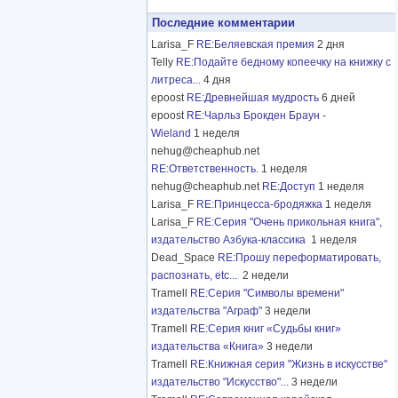
Последние комментарии
Larisa_F
RE:Беляевская премия
2 дня
Telly
RE:Подайте бедному копеечку на книжку с
литреса...
4 дня
epoost
RE:Древнейшая мудрость
6 дней
epoost
RE:Чарльз Брокден Браун -
Wieland
1 неделя
nehug@cheaphub.net
RE:Ответственность.
1 неделя
nehug@cheaphub.net
RE:Доступ
1 неделя
Larisa_F
RE:Принцесса-бродяжка
1 неделя
Larisa_F
RE:Серия "Очень прикольная книга",
издательство Азбука-классика
1 неделя
Dead_Space
RE:Прошу переформатировать,
распознать, etc...
2 недели
Tramell
RE:Серия "Символы времени"
издательства "Аграф"
3 недели
Tramell
RE:Серия книг «Судьбы книг»
издательства «Книга»
3 недели
Tramell
RE:Книжная серия "Жизнь в искусстве"
издательство "Искусство"...
3 недели