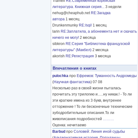
Tramell
RE:Современная корейская
литература. Книжная серия...
3 недели
nehug@cheaphub.net
RE:Загадка
автора
1 месяц
Drunkenmunky
RE:/sql/
1 месяц
larin
RE:Заплатила, а абонемента нет и скачать
ничего не могу!
2 месяца
sibkron
RE:Серия "Библиотека французской
литературы" (Макбел)
2 месяца
akorish
RE:Регистрация
3 месяца
Впечатления о книгах
pulochka
про
Ефремов
:
Туманность Андромеды
(
Научная фантастика
) 07 08
Несколько раз в своей жизни пыталась
прочитать эту трилогию и......ну никак.! - То ли
эти краткие имена из 3 букв, внутренее
отторжение ! То ли бесконечные технические
зубодробительные описания.То ли
живописания подробностей
………
Оценка: нечитаемо
Barbud
про
Соловей
:
Линия иной судьбы
(
Альтернативная история
,
Попаданцы
,