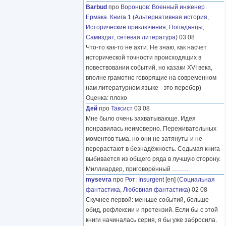
Barbud
про
Воронцов
:
Военный инженер
Ермака. Книга 1
(
Альтернативная история
,
Исторические приключения
,
Попаданцы
,
Самиздат, сетевая литература
) 03 08
Что-то как-то не ахти. Не знаю, как насчет
исторической точности происходящих в
повествовании событий, но казаки XVI века,
вполне грамотно говорящие на современном
нам литературном языке - это перебор)
Оценка: плохо
Дей
про
Таксист
03 08
Мне было очень захватывающе. Идея
понравилась неимоверно. Переживательных
моментов тьма, но они не затянуты и не
перерастают в безнадёжность. Седьмая книга
выбивается из общего ряда в лучшую сторону.
Миллиардер, приговорённый
………
mysevra
про
Рот
:
Insurgent
[en] (
Социальная
фантастика
,
Любовная фантастика
) 02 08
Скучнее первой: меньше событий, больше
обид, рефлексии и претензий. Если бы с этой
книги начиналась серия, я бы уже забросила.