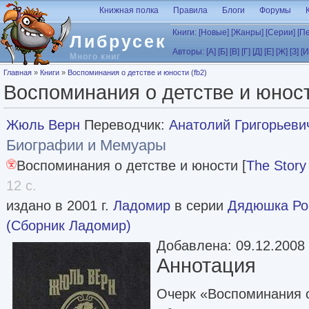
Перейти к основному содержанию
Книжная полка
Правила
Блоги
Форумы
Книги:
[Новые]
[Жанры]
[Серии]
[П
Либрусек
Авторы:
[А]
[Б]
[В]
[Г]
[Д]
[Е]
[Ж]
[З]
[И
Много книг
Вы здесь
Главная
»
Книги
»
Воспоминания о детстве и юности (fb2)
Воспоминания о детстве и юност
Жюль Верн
Переводчик:
Анатолий Григорьеви
Биографии и Мемуары
Воспоминания о детстве и юности [
The Story
12 с.
издано в 2001 г.
Ладомир
в серии
Дядюшка Ро
(Сборник Ладомир)
Добавлена: 09.12.2008
Аннотация
Очерк «Воспоминания 