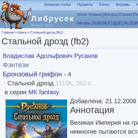
Перейти к основному содержанию
Книжная полка
Правила
Блоги
Форумы
Книги:
[Новые]
[Жанры]
[Серии]
[П
Либрусек
Авторы:
[А]
[Б]
[В]
[Г]
[Д]
[Е]
[Ж]
[З]
[И
Много книг
Вы здесь
Главная
»
Книги
»
Стальной дрозд (fb2)
Стальной дрозд (fb2)
Владислав Адольфович Русанов
Фэнтези
Бронзовый грифон
- 4
Стальной дрозд
1115K, 262 с.
в серии
МК fantasy
Добавлена: 21.12.2008
Аннотация
Великая Империя на гр
немногие пытаются вст