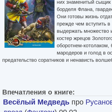
них знаменитый сыщик
борделя Флана, гварде
Они готовы жизнь отда
прежде чем вступить в
выдержать множество 
костер жрецов Золотого
оборотнем-котолаком, 
мародеров и голод в о
предательство соратников и ненависть волш
Впечатления о книге:
Весёлый Медведь
про
Русано