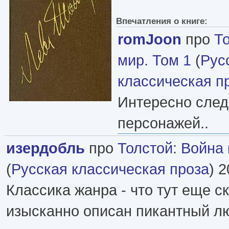
Впечатления о книге:
romJoon
про
Т
мир. Том 1
(
Рус
классическая п
Интересно след
персонажей..
изердобль
про
Толстой
:
Война 
(
Русская классическая проза
) 2
Классика жанра - что тут еще с
изысканно описан пикантный 