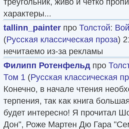
треугольник, живо и четко проп
характеры...
tallinn_painter
про
Толстой
:
Вой
(
Русская классическая проза
) 2
нечитаемо из-за рекламы
Филипп Ротенфельд
про
Толс
Том 1
(
Русская классическая п
Конечно, в начале чтения необ
терпения, так как книга большая
будет интересно! Я прочитал Ш
Дон", Роже Мартен Дю Гара "Се