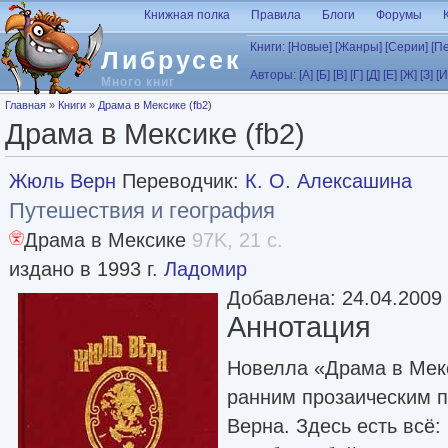
Перейти к основному содержанию
Книжная полка
Правила
Блоги
Форумы
Книги:
[Новые]
[Жанры]
[Серии]
[П
Либрусек
Авторы:
[А]
[Б]
[В]
[Г]
[Д]
[Е]
[Ж]
[З]
[И
Много книг
Вы здесь
Главная
»
Книги
»
Драма в Мексике (fb2)
Драма в Мексике (fb2)
Жюль Верн
Переводчик:
К. О. Алексашина
Путешествия и география
Драма в Мексике
97K, 21 с.
издано в 1993 г.
Ладомир
Добавлена: 24.04.2009
Аннотация
Новелла «Драма в Мекс
ранним прозаическим 
Верна. Здесь есть всё: