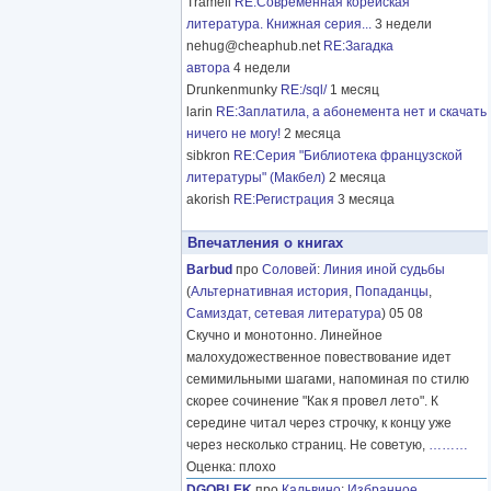
Tramell
RE:Современная корейская
литература. Книжная серия...
3 недели
nehug@cheaphub.net
RE:Загадка
автора
4 недели
Drunkenmunky
RE:/sql/
1 месяц
larin
RE:Заплатила, а абонемента нет и скачать
ничего не могу!
2 месяца
sibkron
RE:Серия "Библиотека французской
литературы" (Макбел)
2 месяца
akorish
RE:Регистрация
3 месяца
Впечатления о книгах
Barbud
про
Соловей
:
Линия иной судьбы
(
Альтернативная история
,
Попаданцы
,
Самиздат, сетевая литература
) 05 08
Скучно и монотонно. Линейное
малохудожественное повествование идет
семимильными шагами, напоминая по стилю
скорее сочинение "Как я провел лето". К
середине читал через строчку, к концу уже
через несколько страниц. Не советую,
………
Оценка: плохо
DGOBLEK
про
Кальвино
:
Избранное