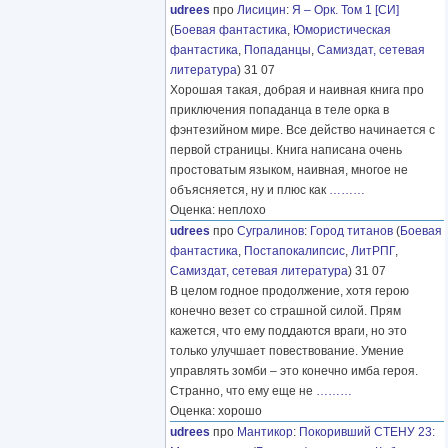
udrees
про
Лисицин
:
Я – Орк. Том 1 [СИ]
(
Боевая фантастика
,
Юмористическая
фантастика
,
Попаданцы
,
Самиздат, сетевая
литература
) 31 07
Хорошая такая, добрая и наивная книга про
приключения попаданца в теле орка в
фэнтезийном мире. Все действо начинается с
первой страницы. Книга написана очень
простоватым языком, наивная, многое не
объясняется, ну и плюс как
………
Оценка: неплохо
udrees
про
Сугралинов
:
Город титанов
(
Боевая
фантастика
,
Постапокалипсис
,
ЛитРПГ
,
Самиздат, сетевая литература
) 31 07
В целом годное продолжение, хотя герою
конечно везет со страшной силой. Прям
кажется, что ему поддаются враги, но это
только улучшает повествование. Умение
управлять зомби – это конечно имба героя.
Странно, что ему еще не
………
Оценка: хорошо
udrees
про
Мантикор
:
Покоривший СТЕНУ 23: