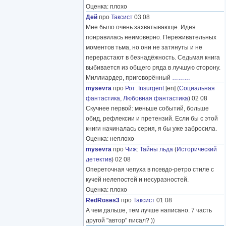
Оценка: плохо
Дей
про
Таксист
03 08
Мне было очень захватывающе. Идея
понравилась неимоверно. Переживательных
моментов тьма, но они не затянуты и не
перерастают в безнадёжность. Седьмая книга
выбивается из общего ряда в лучшую сторону.
Миллиардер, приговорённый
………
mysevra
про
Рот
:
Insurgent
[en] (
Социальная
фантастика
,
Любовная фантастика
) 02 08
Скучнее первой: меньше событий, больше
обид, рефлексии и претензий. Если бы с этой
книги начиналась серия, я бы уже забросила.
Оценка: неплохо
mysevra
про
Чиж
:
Тайны льда
(
Исторический
детектив
) 02 08
Опереточная чепуха в псевдо-ретро стиле с
кучей нелепостей и несуразностей.
Оценка: плохо
RedRoses3
про
Таксист
01 08
А чем дальше, тем лучше написано. 7 часть
другой "автор" писал? ))