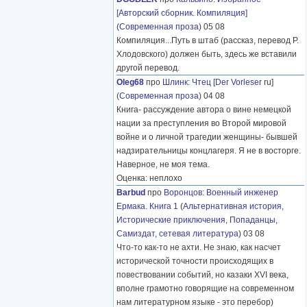
[Авторский сборник. Компиляция]
(
Современная проза
) 05 08
Компиляция...Путь в штаб (рассказ, перевод Р.
Хлодовского) должен быть, здесь же вставили
другой перевод.
Oleg68
про
Шлинк
:
Чтец
[
Der Vorleser
ru]
(
Современная проза
) 04 08
Книга- рассуждение автора о вине немецкой
нации за преступления во Второй мировой
войне и о личной трагедии женщины- бывшей
надзирательницы концлагеря. Я не в восторге.
Наверное, не моя тема.
Оценка: неплохо
Barbud
про
Воронцов
:
Военный инженер
Ермака. Книга 1
(
Альтернативная история
,
Исторические приключения
,
Попаданцы
,
Самиздат, сетевая литература
) 03 08
Что-то как-то не ахти. Не знаю, как насчет
исторической точности происходящих в
повествовании событий, но казаки XVI века,
вполне грамотно говорящие на современном
нам литературном языке - это перебор)