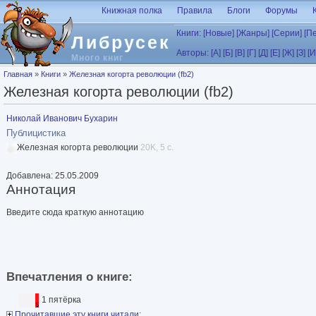
Перейти к основному содержанию
Книжная полка
Правила
Блоги
Форумы
Книги:
[Новые]
[Жанры]
[Серии]
[П
Либрусек
Авторы:
[А]
[Б]
[В]
[Г]
[Д]
[Е]
[Ж]
[З]
[И
Много книг
Вы здесь
Главная
»
Книги
»
Железная когорта революции (fb2)
Железная когорта революции (fb2)
Николай Иванович Бухарин
Публицистика
Железная когорта революции
20K, 5 с.
Добавлена: 25.05.2009
Аннотация
Введите сюда краткую аннотацию
Впечатления о книге:
1 пятёрка
Прочитавшие эту книги читали: