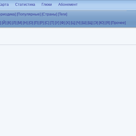
Карта
Статистика
Глюки
Абонемент
ериодика]
[Популярные]
[Страны]
[Теги]
]
[Й]
[К]
[Л]
[М]
[Н]
[О]
[П]
[Р]
[С]
[Т]
[У]
[Ф]
[Х]
[Ц]
[Ч]
[Ш]
[Щ]
[Э]
[Ю]
[Я]
[Прочее]