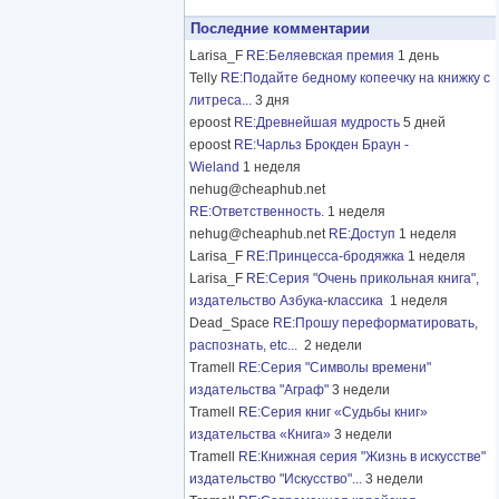
Последние комментарии
Larisa_F
RE:Беляевская премия
1 день
Telly
RE:Подайте бедному копеечку на книжку с
литреса...
3 дня
epoost
RE:Древнейшая мудрость
5 дней
epoost
RE:Чарльз Брокден Браун -
Wieland
1 неделя
nehug@cheaphub.net
RE:Ответственность.
1 неделя
nehug@cheaphub.net
RE:Доступ
1 неделя
Larisa_F
RE:Принцесса-бродяжка
1 неделя
Larisa_F
RE:Серия "Очень прикольная книга",
издательство Азбука-классика
1 неделя
Dead_Space
RE:Прошу переформатировать,
распознать, etc...
2 недели
Tramell
RE:Серия "Символы времени"
издательства "Аграф"
3 недели
Tramell
RE:Серия книг «Судьбы книг»
издательства «Книга»
3 недели
Tramell
RE:Книжная серия "Жизнь в искусстве"
издательство "Искусство"...
3 недели