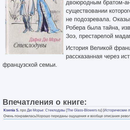
двоюродным братом-ан
существовании которог
не подозревала. Оказы
Робера была тайна, из
Зоэ, престарелой мад
История Великой фран
рассказанная через ис
французской семьи.
Впечатления о книге:
Ksenia S.
про
Дю Морье
:
Стеклодувы
[
The Glass-Blowers
ru] (
Исторические 
Очень понравилась!Хорошо переданы ощущения и вообще описания рево