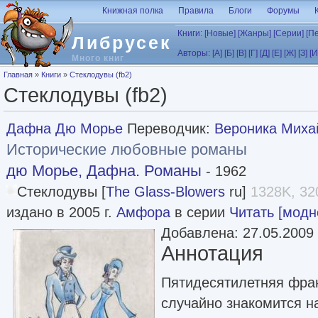
Перейти к основному содержанию
Книжная полка
Правила
Блоги
Форумы
Книги:
[Новые]
[Жанры]
[Серии]
[П
Либрусек
Авторы:
[А]
[Б]
[В]
[Г]
[Д]
[Е]
[Ж]
[З]
[И
Много книг
Вы здесь
Главная
»
Книги
»
Стеклодувы (fb2)
Стеклодувы (fb2)
Дафна Дю Морье
Переводчик:
Вероника Миха
Исторические любовные романы
дю Морье, Дафна. Романы
- 1962
Стеклодувы [
The Glass-Blowers
ru]
1328K, 32
издано в 2005 г.
Амфора
в серии
Читать [модн
Добавлена: 27.05.2009
Аннотация
Пятидесятилетняя фра
случайно знакомится н