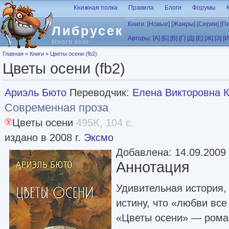
Перейти к основному содержанию
Книжная полка
Правила
Блоги
Форумы
Книги:
[Новые]
[Жанры]
[Серии]
[П
Либрусек
Авторы:
[А]
[Б]
[В]
[Г]
[Д]
[Е]
[Ж]
[З]
[И
Много книг
Вы здесь
Главная
»
Книги
»
Цветы осени (fb2)
Цветы осени (fb2)
Ариэль Бюто
Переводчик:
Елена Викторовна 
Современная проза
Цветы осени
495K, 104 с.
издано в 2008 г.
Эксмо
Добавлена: 14.09.2009
Аннотация
Удивительная история
истину, что «любви все
«Цветы осени» — роман