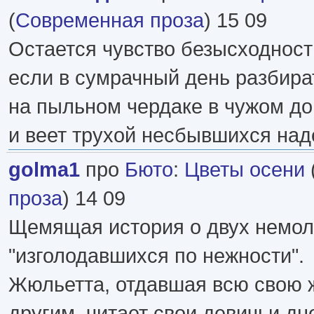
(
Современная проза
) 15 09
Остается чувство безысходности
если в сумрачный день разбира
на пыльном чердаке в чужом дом
и веет трухой несбывшихся на
golma1
про
Бюто
:
Цветы осени
проза
) 14 09
Щемящая история о двух немол
"изголодавшихся по нежности".
Жюльетта, отдавшая всю свою 
другим, читает свои девичьи дн