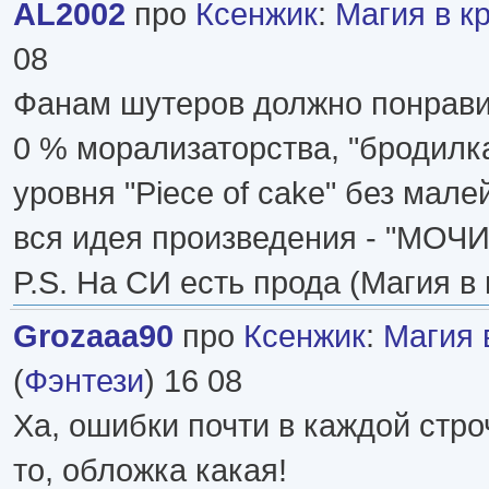
AL2002
про
Ксенжик
:
Магия в к
08
Фанам шутеров должно понрави
0 % морализаторства, "бродилк
уровня "Piece of cake" без мал
вся идея произведения - "МОЧ
P.S. На СИ есть прода (Магия в 
Grozaaa90
про
Ксенжик
:
Магия 
(
Фэнтези
) 16 08
Ха, ошибки почти в каждой стро
то, обложка какая!