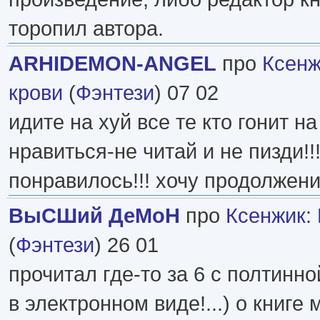
торопил автора.
ARHIDEMON-ANGEL
про
Ксенж
крови
(
Фэнтези
) 07 02
идите на хуй все те кто гонит на
нравиться-не читай и не пизди!!
понравилось!!! хочу продолжение!!
ВыСШий ДеМоН
про
Ксенжик
:
(
Фэнтези
) 26 01
прочитал где-то за 6 с полтинной
в электронном виде!...) о книге