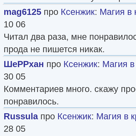
mag6125
про
Ксенжик
:
Магия в 
10 06
Читал два раза, мне понравило
прода не пишется никак.
ШеРРхан
про
Ксенжик
:
Магия в
30 05
Комментариев много. скажу про
понравилось.
Russula
про
Ксенжик
:
Магия в 
28 05