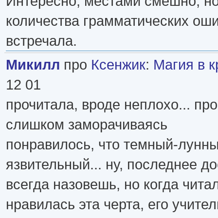
Интересно, местами смешно, но
количества грамматических ош
встречала.
Микилл
про
Ксенжик
:
Магия в к
12 01
прочитала, вроде неплохо... про
слишком заморачиваясь
понравилось, что темный-лунн
язвительный... ну, последнее д
всегда назовешь, но когда чита
нравилась эта черта, его учител