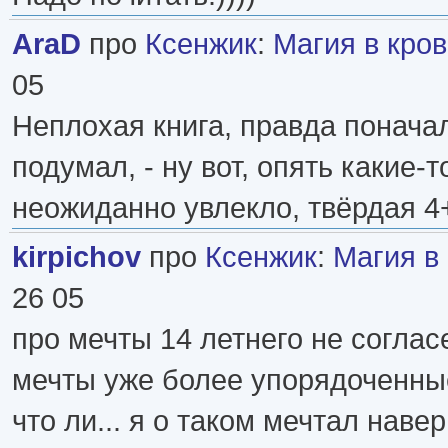
AraD
про
Ксенжик
:
Магия в кро
05
Неплохая книга, правда понача
подумал, - ну вот, опять какие-т
неожиданно увлекло, твёрдая 4
kirpichov
про
Ксенжик
:
Магия в
26 05
про мечты 14 летнего не согласе
мечты уже более упорядоченны
что ли... я о таком мечтал наве