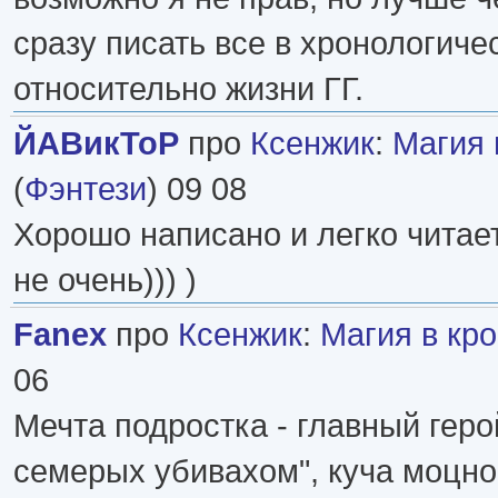
сразу писать все в хронологиче
относительно жизни ГГ.
ЙАВикТоР
про
Ксенжик
:
Магия 
(
Фэнтези
) 09 08
Хорошо написано и легко читае
не очень))) )
Fanex
про
Ксенжик
:
Магия в кр
06
Мечта подростка - главный гер
семерых убивахом", куча моцно