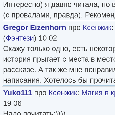
Интересно) я давно читала, но
(с провалами, правда). Рекоме
Gregor Eizenhorn
про
Ксенжик
(
Фэнтези
) 10 02
Скажу только одно, есть некото
история прыгает с места в мест
рассказе. А так же мне понрави
написания. Хотелось бы прочита
Yuko111
про
Ксенжик
:
Магия в 
19 06
Надо почитать:))))