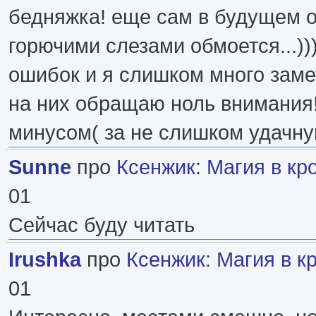
бедняжка! еще сам в будущем о
горючими слезами обмоется...))
ошибок и я слишком много заме
на них обращаю ноль внимания!
минусом( за не слишком удачну
Sunne
про
Ксенжик
:
Магия в кр
01
Сейчас буду читать
Irushka
про
Ксенжик
:
Магия в к
01