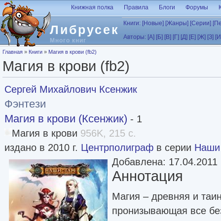
Перейти к основному содержанию
Книжная полка
Правила
Блоги
Форумы
Книги:
[Новые]
[Жанры]
[Серии]
[П
Либрусек
Авторы:
[А]
[Б]
[В]
[Г]
[Д]
[Е]
[Ж]
[З]
[И
Много книг
Вы здесь
Главная
»
Книги
»
Магия в крови (fb2)
Магия в крови (fb2)
Сергей Михайлович Ксенжик
Фэнтези
Магия в крови (Ксенжик)
- 1
Магия в крови
956K, 215 с.
издано в 2010 г.
Центрполиграф
в серии
Наши
Добавлена: 17.04.2011
Аннотация
Магия – древняя и таи
пронизывающая все бе