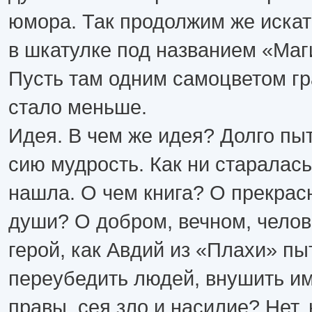
юмора. Так продолжим же искат
в шкатулке под названием «Маги
Пусть там одним самоцветом г
стало меньше.
Идея. В чем же идея? Долго пы
сию мудрость. Как ни старалась,
нашла. О чем книга? О прекра
души? О добром, вечном, чело
герой, как Авдий из «Плахи» пы
переубедить людей, внушить им
правы, сея зло и насилие? Нет, 