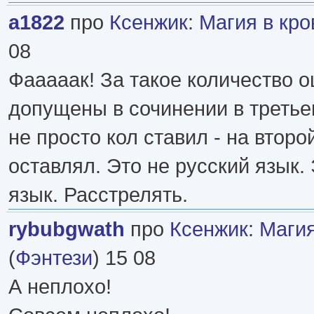
a1822
про
Ксенжик
:
Магия в кро
08
Фааааак! За такое количество о
допущены в сочинении в третье
не просто кол ставил - на второ
оставлял. Это не русский язык.
язык. Расстрелять.
rybubgwath
про
Ксенжик
:
Магия
(
Фэнтези
) 15 08
А неплохо!