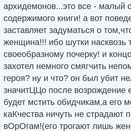
архидемонов...это все - малый 
содержимого книги! а вот повед
заставляет задуматься о том,чт
женщина!!! ибо шутки насквозь 
своеобразному почерку! и концо
захотел немного смягчить непо
героя? ну и что? он был убит не
значитЦЦо после возрождение
будет мстить обидчикам,а его 
каКчества ничуть не страдают 
вОрОгам!(его трогают лишь жен