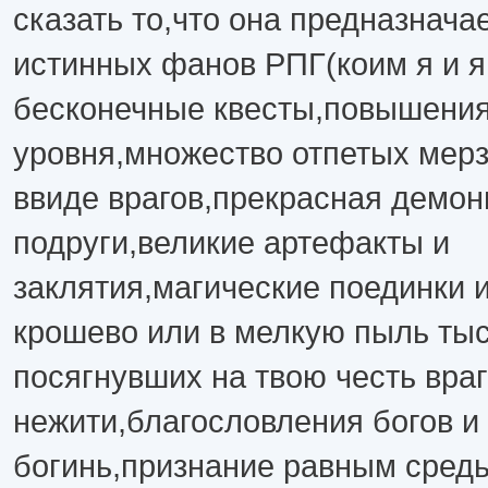
сказать то,что она предназнача
истинных фанов РПГ(коим я и яв
бесконечные квесты,повышени
уровня,множество отпетых мер
ввиде врагов,прекрасная демон
подруги,великие артефакты и
заклятия,магические поединки 
крошево или в мелкую пыль тыс
посягнувших на твою честь враг
нежити,благословления богов и
богинь,признание равным сред