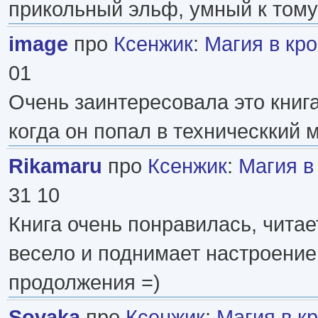
прикольный эльф, умный к тому
image
про
Ксенжик
:
Магия в кр
01
Очень заинтересовала это книг
когда он попал в техническкий м
Rikamaru
про
Ксенжик
:
Магия в
31 10
Книга очень понравилась, читае
весело и поднимает настроение
продолжения =)
Sovaka
про
Ксенжик
:
Магия в к