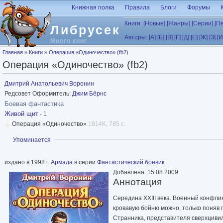
Перейти к основному содержанию
Книжная полка
Правила
Блоги
Форумы
Книги:
[Новые]
[Жанры]
[Серии]
[П
Либрусек
Авторы:
[А]
[Б]
[В]
[Г]
[Д]
[Е]
[Ж]
[З]
[И
Много книг
Вы здесь
Главная
»
Книги
»
Операция «Одиночество» (fb2)
Операция «Одиночество» (fb2)
Дмитрий Анатольевич Воронин
Редсовет Оформитель:
Джим Бёрнс
Боевая фантастика
Живой щит
- 1
Операция «Одиночество»
1814K, 785 с.
Показать
Упоминается
издано в 1998 г.
Армада
в серии
Фантастический боевик
Добавлена: 15.08.2009
Аннотация
Середина XXIII века. Военный конфли
кровавую бойню можно, только поняв 
Странника, представителя сверхциви