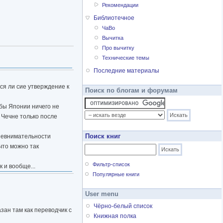
Рекомендации
Библиотечное
ЧаВо
Вычитка
Про вычитку
Технические темы
Последние материалы
ся ли сие утверждение к
Поиск по блогам и форумам
бы Японии ничего не
 Чечне только после
Поиск книг
 невнимательности
что можно так
Фильтр-список
к и вообще...
Популярные книги
User menu
Чёрно-белый список
зан там как переводчик с
Книжная полка