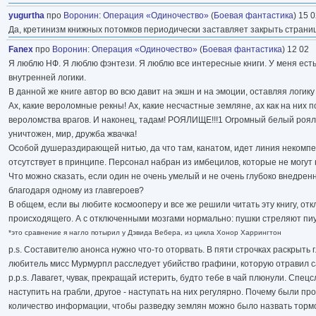
yugurtha
про
Воронин
:
Операция «Одиночество»
(
Боевая фантастика
) 15 
Да, кретинизм книжных потомков периодически заставляет закрыть страницу
Fanex
про
Воронин
:
Операция «Одиночество»
(
Боевая фантастика
) 12 02
Я люблю НФ. Я люблю фэнтези. Я люблю все интересные книги. У меня есть 
внутренней логики.
В данной же книге автор во всю давит на экшн и на эмоции, оставляя логику
Ах, какие вероломные рекны! Ах, какие несчастные земляне, ах как на них
вероломства врагов. И наконец, тадам! РОЯЛИЩЕ!!!1 Огромный белый рояль,
уничтожен, мир, дружба жвачка!
Особой душераздирающей нитью, да что там, канатом, идет линия некомп
отсутствует в принципе. Персонал набран из имбецилов, которые не могут
Что можно сказать, если один не очень умелый и не очень глубоко внедре
благодаря одному из главгероев?
В общем, если вы любите космооперу и все же решили читать эту книгу, от
происходящего. А с отключенными мозгами нормально: пушки стреляют пиу
*это сравнение я нагло потырил у Дэвида Вебера, из цикла Хонор Харрингтон
p.s. Составителю анонса нужно что-то оторвать. В пяти строчках раскрыть г
любитель мисс Мурмурпл расследует убийство графини, которую отравил с
p.p.s. Лавагет, чувак, прекращай истерить, будто тебе в чай плюнули. Спе
наступить на грабли, другое - наступать на них регулярно. Почему были пр
количество информации, чтобы разведку землян можно было назвать тормоз