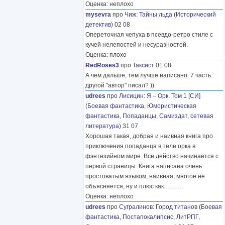
Оценка: неплохо
mysevra
про
Чиж
:
Тайны льда
(
Исторический
детектив
) 02 08
Опереточная чепуха в псевдо-ретро стиле с
кучей нелепостей и несуразностей.
Оценка: плохо
RedRoses3
про
Таксист
01 08
А чем дальше, тем лучше написано. 7 часть
другой "автор" писал? ))
udrees
про
Лисицин
:
Я – Орк. Том 1 [СИ]
(
Боевая фантастика
,
Юмористическая
фантастика
,
Попаданцы
,
Самиздат, сетевая
литература
) 31 07
Хорошая такая, добрая и наивная книга про
приключения попаданца в теле орка в
фэнтезийном мире. Все действо начинается с
первой страницы. Книга написана очень
простоватым языком, наивная, многое не
объясняется, ну и плюс как
………
Оценка: неплохо
udrees
про
Сугралинов
:
Город титанов
(
Боевая
фантастика
,
Постапокалипсис
,
ЛитРПГ
,