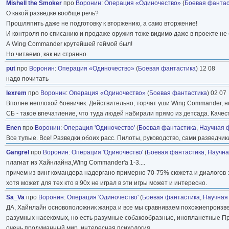
Mishell the Smoker
про
Воронин
:
Операция «Одиночество»
(
Боевая фантас
О какой разведке вообще речь?
Прошляпить даже не подготовку к вторжению, а само вторжение!
И контроля по списанию и продаже оружия тоже видимо даже в проекте не
А Wing Commander крутейшей геймой был!
Но читаемо, как ни странно.
put
про
Воронин
:
Операция «Одиночество»
(
Боевая фантастика
) 12 08
надо почитать
lexrem
про
Воронин
:
Операция «Одиночество»
(
Боевая фантастика
) 02 07
Вполне неплохой боевичек. Действительно, торчат уши Wing Commander, но
СБ - такое впечатление, что туда людей набирали прямо из детсада. Качеств
Enen
про
Воронин
:
Операция 'Одиночество'
(
Боевая фантастика
,
Научная 
Все тупые. Все! Разведки обоих расс. Пилоты, руководство, сами разведчики
Gangrel
про
Воронин
:
Операция 'Одиночество'
(
Боевая фантастика
,
Научна
плагиат из Хайнлайна,Wing Commander'a 1-3....
причем из винг командера надергано примерно 70-75% сюжета и диалогов :
хотя может для тех кто в 90х не играл в эти игры может и интересно.
Sa_Va
про
Воронин
:
Операция 'Одиночество'
(
Боевая фантастика
,
Научная
ДА, Хайнлайн основоположник жанра и все мы сравниваем похожиепроизведен
разумных насекомых, но есть разумные собакообразные, инопланетные Предт
очень продуманный мир, интересная психология.