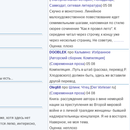
Самиздат, сетевая литература
) 05 08
Скучно и монотонно. Линейное
малохудожественное повествование идет
семимильными шагами, напоминая по стилю
скорее сочинение "Как я провел лето". К
середине читал через строчку, к концу уже
через несколько страниц. Не советую,
………
Оценка: плохо
DGOBLEK
про
Кальвино
:
Избранное
[Авторский сборник. Компиляция]
(
Современная проза
) 05 08
Компиляция...Путь в штаб (рассказ, перевод Р.
Хлодовского) должен быть, здесь же вставили
 есть...
другой перевод.
Oleg68
про
Шлинк
:
Чтец
[
Der Vorleser
ru]
(
Современная проза
) 04 08
Книга- рассуждение автора о вине немецкой
нации за преступления во Второй мировой
войне и о личной трагедии женщины- бывшей
надзирательницы концлагеря. Я не в восторге.
же, хотя здесь нет
Наверное, не моя тема.
тся легко, интересно,
Оценка: неплохо