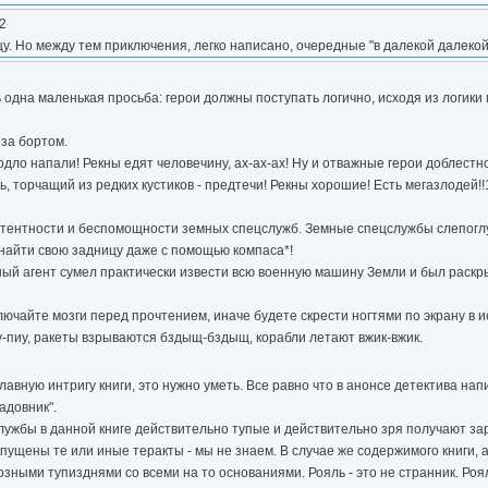
02
. Но между тем приключения, легко написано, очередные "в далекой далекой 
одна маленькая просьба: герои должны поступать логично, исходя из логики 
 за бортом.
 подло напали! Рекны едят человечину, ах-ах-ах! Ну и отважные герои доблес
 торчащий из редких кустиков - предтечи! Рекны хорошие! Есть мегазлодей!!
етентности и беспомощности земных спецслужб. Земные спецслужбы слепогл
 найти свою задницу даже с помощью компаса*!
нный агент сумел практически извести всю военную машину Земли и был раскр
ключайте мозги перед прочтением, иначе будете скрести ногтями по экрану в 
-пиу, ракеты взрываются бздыщ-бздыщ, корабли летают вжик-вжик.
лавную интригу книги, это нужно уметь. Все равно что в анонсе детектива нап
адовник".
цслужбы в данной книге действительно тупые и действительно зря получают за
опущены те или иные теракты - мы не знаем. В случае же содержимого книги, 
ными тупизднями со всеми на то основаниями. Рояль - это не странник. Роял