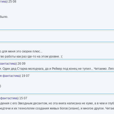
тика
) 25 08
 было.
 для меня это скорее плюс...
о работы как раз где-то на этом уровне. :(
фантастика
) 26 09
. Один дед Старка молодчага, да и Рейкер под конец не тупил... Читаемо. Ляпы
я фантастика
) 19 07
)
 фантастика
) 15 07
ия с его Звездным десантом, но эта книга написана не хуже, а в чем и глуб
ечи и их технологии создания живых богов (элане), и многое другое. Читае