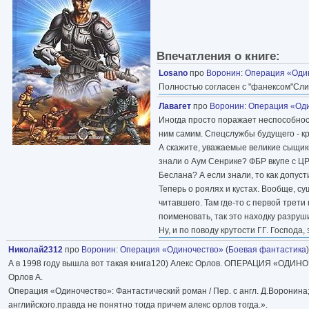
Впечатления о книге:
Losano
про
Воронин
:
Операция «Оди
Полностью согласен с "фанексом"Сли
Лавагет
про
Воронин
:
Операция «Од
Иногда просто поражает неспособност
ним самим. Спецслужбы будущего - к
А скажите, уважаемые великие сыщик
знали о Аум Сенрике? ФБР вкупе с Ц
Беслана? А если знали, то как допус
Теперь о роялях и кустах. Вообще, с
читавшего. Там где-то с первой трет
поименовать, так это находку разруш
Ну, и по поводу крутости ГГ. Господа,
Николай2312
про
Воронин
:
Операция «Одиночество»
(
Боевая фантастика
А в 1998 году вышла вот такая книга120) Алекс Орлов. ОПЕРАЦИЯ «ОДИН
Орлов А.
Операция «Одиночество»: Фантастический роман / Пер. с англ. Д.Воронина
английского.правда не понятно тогда причем алекс орлов тогда.».