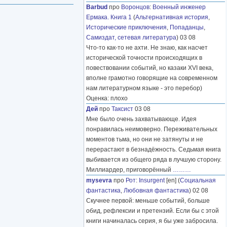
Barbud
про
Воронцов
:
Военный инженер
Ермака. Книга 1
(
Альтернативная история
,
Исторические приключения
,
Попаданцы
,
Самиздат, сетевая литература
) 03 08
Что-то как-то не ахти. Не знаю, как насчет
исторической точности происходящих в
повествовании событий, но казаки XVI века,
вполне грамотно говорящие на современном
нам литературном языке - это перебор)
Оценка: плохо
Дей
про
Таксист
03 08
Мне было очень захватывающе. Идея
понравилась неимоверно. Переживательных
моментов тьма, но они не затянуты и не
перерастают в безнадёжность. Седьмая книга
выбивается из общего ряда в лучшую сторону.
Миллиардер, приговорённый
………
mysevra
про
Рот
:
Insurgent
[en] (
Социальная
фантастика
,
Любовная фантастика
) 02 08
Скучнее первой: меньше событий, больше
обид, рефлексии и претензий. Если бы с этой
книги начиналась серия, я бы уже забросила.