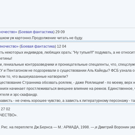
ночество»
(
Боевая фантастика
) 29 09
шком уж картонно.Продолжение читать не буду.
иночество»
(
Боевая фантастика
) 12 04
ь некоторых индивидов, любящих орать: "Ну тупые!!!" подумать, а не относит
ретины!
и, гениальные контрразведчики и проницательные спецагенты, что, спецслуж
РУ и Пентагоном не подозревали о существовании Аль Кайеды? ФСБ узнала о
тили то, что вышеуказанные натворили?
уществование Странника обозвать роялем, - даже Роялищем! - по моему, верх
и книги начинает простлеживаться внешнее влияние на рекнов. Единственное, 
ителя и эрс-скафандр.
 зависть - не очень хорошее чувство, а зависть к литературному персонажу - та
) 27 02
ОЧЕСТВО».
; Рис. на переплете Дж.Бернса — М.: АРМАДА, 1998. —,и Дмитрий Воронин ука