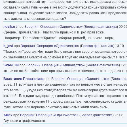
цивилизации, который группа подростков полностью исследовала за нескол
создатели были тупы-ы-ы-ые, не могли додуматься концентрировать солнечн
вообще выпад на уровне пятого класса. Завидовать, равно как и предположи
ты в адвокаты к персонажам подался?
novikart
про
Воронин
:
Операция «Одиночество»
(
Боевая фантастика
) 09 0
Средне. Прочитал всё. Пластилин прав, но и b_jovi прав тоже.
Например: "Граф Монте-Кристо" - сборник роялей, но ничего - норм.
b_jovi
про
Воронин
:
Операция «Одиночество»
(
Боевая фантастика
) 13 10
"Пластилин" достал. Нет, надо было писать про серого чмошника, которого 
он заканчивает бомжом на помойке и труп его обгладывают крысы, т.е. все
SVAN_89
про
Воронин
:
Операция «Одиночество»
(
Боевая фантастика
) 12 
хоть и не особо люблю ниги про приключения в космосе, но это - одна из т
Властилин Пластилина
про
Воронин
:
Операция «Одиночество»
(
Боевая ф
Бред...ГГ вступает в летную академию,и уже на первом курсе стает неимове
это телка ГГ(ну куда без этого)которая так же неимоверно крута:знает все 
катаной...Бля,одни вундеркинды долбанные.Потом курсантов отправляют на
ренеджеры,ну их конечно ГГ с корешами делают как сопляков,это студент
луче Пехова или Корнева почитаю,у них новые книги появились.
Alllex
про
Воронин
:
Операция «Одиночество»
(
Боевая фантастика
) 26 08
Глупости и графоманство.