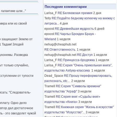
Последние комментарии
галактике шли..."
Larisa_F
RE:Беляевская премия
2 дня
Telly
RE:Подайте бедному копеечку на книжку с
мира или из своей
литреса...
4 дня
epoost
RE:Древнейшая мудрость
6 дней
epoost
RE:Чарльз Брокден Браун -
тно защищают Землю от
Wieland
1 неделя
1 Тадам! Злодей
nehug@cheaphub.net
RE:Ответственность.
1 неделя
ухонемы. Разведка
nehug@cheaphub.net
RE:Доступ
1 неделя
Larisa_F
RE:Принцесса-бродяжка
1 неделя
ыт только случайно,
Larisa_F
RE:Серия "Очень прикольная книга",
издательство Азбука-классика
1 неделя
исступлении от тупости
Dead_Space
RE:Прошу переформатировать,
распознать, etc...
2 недели
Tramell
RE:Серия "Символы времени"
издательства "Аграф"
3 недели
исать: "Следователь-
Tramell
RE:Серия книг «Судьбы книг»
издательства «Книга»
3 недели
рплату. Одно дело
Tramell
RE:Книжная серия "Жизнь в искусстве"
автор дал достаточное
издательство "Искусство"...
3 недели
ь - это звездолет чужой