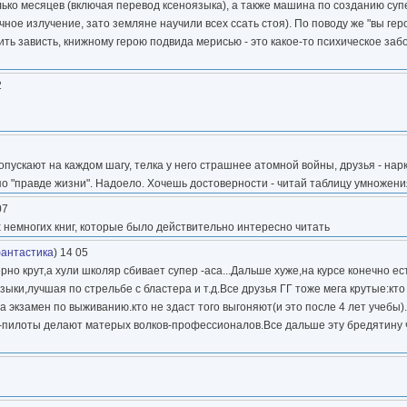
ько месяцев (включая перевод ксеноязыка), а также машина по созданию суп
ое излучение, зато земляне научили всех ссать стоя). По поводу же "вы геро
ть зависть, книжному герою подвида мерисью - это какое-то психическое забо
2
опускают на каждом шагу, телка у него страшнее атомной войны, друзья - нар
 по "правде жизни". Надоело. Хочешь достоверности - читай таблицу умножени
07
ех немногих книг, которые было действительно интересно читать
антастика
) 14 05
рно крут,а хули школяр сбивает супер -аса...Дальше хуже,на курсе конечно ес
языки,лучшая по стрельбе с бластера и т.д.Все друзья ГГ тоже мега крутые:кт
 экзамен по выживанию.кто не здаст того выгоняют(и это после 4 лет учебы)
ы-пилоты делают матерых волков-профессионалов.Все дальше эту бредятину 