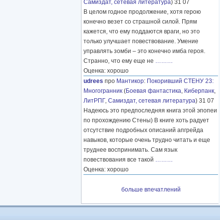
Самиздат, сетевая литература
) 31 07
В целом годное продолжение, хотя герою
конечно везет со страшной силой. Прям
кажется, что ему поддаются враги, но это
только улучшает повествование. Умение
управлять зомби – это конечно имба героя.
Странно, что ему еще не
………
Оценка: хорошо
udrees
про
Мантикор
:
Покоривший СТЕНУ 23:
Многогранник
(
Боевая фантастика
,
Киберпанк
,
ЛитРПГ
,
Самиздат, сетевая литература
) 31 07
Надеюсь это предпоследняя книга этой эпопеи
по прохождению Стены) В книге хоть радует
отсутствие подробных описаний апгрейда
навыков, которые очень трудно читать и еще
труднее воспринимать. Сам язык
повествования все такой
………
Оценка: хорошо
больше впечатлений