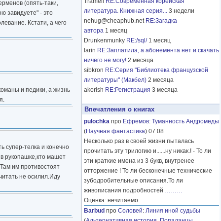
Tramell
RE:Современная корейская
ерменов (опять-таки,
литература. Книжная серия...
3 недели
ю завидуете" - это
nehug@cheaphub.net
RE:Загадка
левание. Кстати, а чего
автора
1 месяц
Drunkenmunky
RE:/sql/
1 месяц
larin
RE:Заплатила, а абонемента нет и скачать
ничего не могу!
2 месяца
sibkron
RE:Серия "Библиотека французской
литературы" (Макбел)
2 месяца
команы и педики, а жизнь
akorish
RE:Регистрация
3 месяца
я.
Впечатления о книгах
pulochka
про
Ефремов
:
Туманность Андромеды
(
Научная фантастика
) 07 08
Несколько раз в своей жизни пыталась
ть супер-телка и конечно
прочитать эту трилогию и......ну никак.! - То ли
о в рукопашке,кто машет
эти краткие имена из 3 букв, внутренее
.Там им противостоят
отторжение ! То ли бесконечные технические
читать не осилил.Иду
зубодробительные описания.То ли
живописания подробностей
………
Оценка: нечитаемо
Barbud
про
Соловей
:
Линия иной судьбы
(
Альтернативная история
,
Попаданцы
,