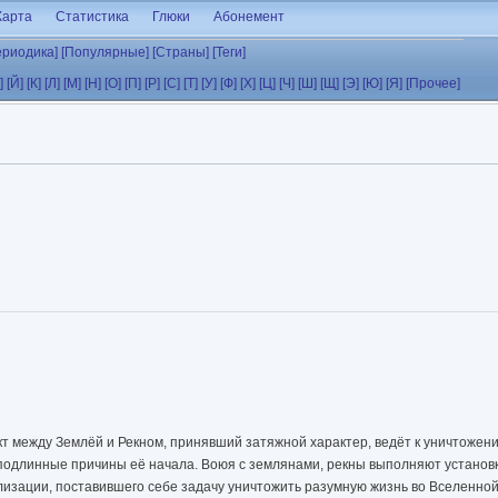
Карта
Статистика
Глюки
Абонемент
ериодика]
[Популярные]
[Страны]
[Теги]
]
[Й]
[К]
[Л]
[М]
[Н]
[О]
[П]
[Р]
[С]
[Т]
[У]
[Ф]
[Х]
[Ц]
[Ч]
[Ш]
[Щ]
[Э]
[Ю]
[Я]
[Прочее]
кт между Землёй и Рекном, принявший затяжной характер, ведёт к уничтожен
подлинные причины её начала. Воюя с землянами, рекны выполняют установк
лизации, поставившего себе задачу уничтожить разумную жизнь во Вселенн